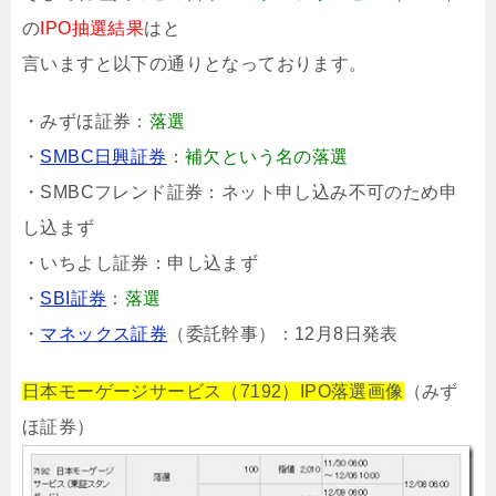
の
IPO抽選結果
はと
言いますと以下の通りとなっております。
・みずほ証券：
落選
・
SMBC日興証券
：
補欠という名の落選
・SMBCフレンド証券：ネット申し込み不可のため申
し込まず
・いちよし証券：申し込まず
・
SBI証券
：
落選
・
マネックス証券
（委託幹事）：12月8日発表
日本モーゲージサービス（7192）IPO落選画像
（みず
ほ証券）