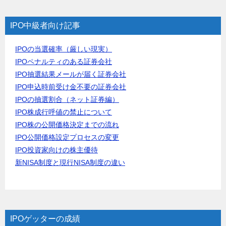
IPO中級者向け記事
IPOの当選確率（厳しい現実）
IPOペナルティのある証券会社
IPO抽選結果メールが届く証券会社
IPO申込時前受け金不要の証券会社
IPOの抽選割合（ネット証券編）
IPO株成行呼値の禁止について
IPO株の公開価格決定までの流れ
IPO公開価格設定プロセスの変更
IPO投資家向けの株主優待
新NISA制度と現行NISA制度の違い
IPOゲッターの成績