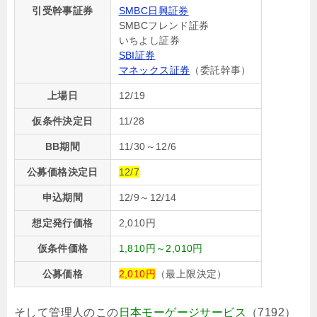
引受幹事証券
SMBC日興証券
SMBCフレンド証券
いちよし証券
SBI証券
マネックス証券
（委託幹事）
上場日
12/19
仮条件決定日
11/28
BB期間
11/30～12/6
公募価格決定日
12/7
申込期間
12/9～12/14
想定発行価格
2,010円
仮条件価格
1,810円～2,010円
公募価格
2,010円
（最上限決定）
そして管理人のこの
日本モーゲージサービス
（7192）