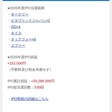
●2026年度IPO当選銘柄
・
ギークリー
・
ビタブリッドジャパン×2
・
GO×4
・
ネイス
・
ティアフォー×6
・
エブリー
●2026年度IPO損益
+152,500円
（手数料及び税金考慮せず）
IPO累計損益：
+33,289,300円
IPO総当選回数：
530回
・
IPO実績の詳細はこちら