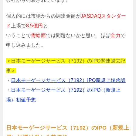
会社から発表されています。
個人的には市場からの調達金額が
JASDAQスタンダー
ド
上場で
8.5億円
と
いうことで
需給面
では問題ないかと思い、ほぼ
全力
で
申し込みました。
＜日本モーゲージサービス（7192）のIPO関連過去記
事＞
・
日本モーゲージサービス（7192）IPO新規上場承認
・
日本モーゲージサービス（7192）のIPO（新規上
場）初値予想
日本モーゲージサービス（7192）のIPO（新規上