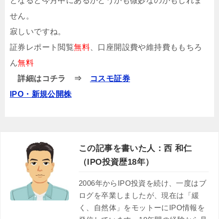
となると今月中にあるかどうかも微妙なのかもしれま
せん。
寂しいですね。
証券レポート閲覧
無料
、口座開設費や維持費ももちろ
ん
無料
詳細はコチラ ⇒
コスモ証券
IPO・新規公開株
この記事を書いた人：西 和仁
（IPO投資歴18年）
2006年からIPO投資を続け、一度はブ
ログを卒業しましたが、現在は「緩
く、自然体」をモットーにIPO情報を