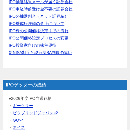
IPO抽選結果メールが届く証券会社
IPO申込時前受け金不要の証券会社
IPOの抽選割合（ネット証券編）
IPO株成行呼値の禁止について
IPO株の公開価格決定までの流れ
IPO公開価格設定プロセスの変更
IPO投資家向けの株主優待
新NISA制度と現行NISA制度の違い
IPOゲッターの成績
●2026年度IPO当選銘柄
・
ギークリー
・
ビタブリッドジャパン×2
・
GO×4
・
ネイス