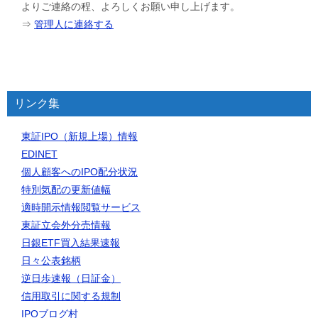
よりご連絡の程、よろしくお願い申し上げます。
⇒
管理人に連絡する
リンク集
東証IPO（新規上場）情報
EDINET
個人顧客へのIPO配分状況
特別気配の更新値幅
適時開示情報閲覧サービス
東証立会外分売情報
日銀ETF買入結果速報
日々公表銘柄
逆日歩速報（日証金）
信用取引に関する規制
IPOブログ村