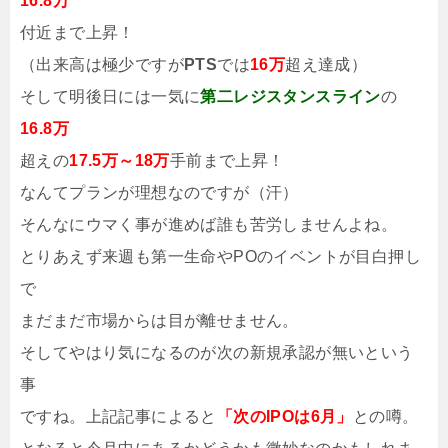
16.8万
付近まで上昇！
（出来高は極少ですが
PTS
では
16万
超え達成）
そして明後日には一気に
第二レジスタンスライン
の
16.8万
超えの
17.5万～18万
手前まで上昇！
なんてプランが理想なのですが（汗）
そんなにウマく事が進めば誰も苦労しませんよね。
とりあえず来週も第一生命やPOのイベントが目白押し
で
まだまだ市場からは目が離せません。
そしてやはり気になるのが次の新規承認が無いという
事
ですね。上記記事によると
「次のIPOは6月」
との噂。