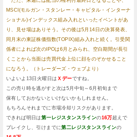
ただ、来週には配当の権利付最終日となることや、
MSCI(モルガン・スタンレー・キャピタル・インターナ
ショナル)インデックス組み入れといったイベントがあ
り、見せ場はありそう。その後は5月14日の決算発表、
同月末の東証株価指数(TOPIX)組み入れと続く。引受関
係者によれば次のIPOは6月とみられ、空白期間が長引
くことから当面は売買代金上位に顔をのぞかせること
になろう。（トレーダーズ・ウェブより）
いよいよ13日火曜日は
Ｘデー
ですね。
この売り時を逃がすと次は5月中旬～6月初旬まで
保有しておかないといけないかもしれません。
もちろんそれまでに市場冷却リスクがあります。
できれば明日は
第一レジスタンスライン
の
16万
超えで
ブレイクし、引けまでに
第二レジスタンスライン
の