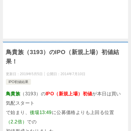
鳥貴族（3193）のIPO（新規上場）初値結
果！
更新日：
2019年5月5日
公開日：
2014年7月10日
IPO初値結果
鳥貴族
（3193）の
IPO（新規上場）初値
が本日は買い
気配スタート
で始まり、
後場13:49
に公募価格よりも上回る位置
（2.2倍）
での