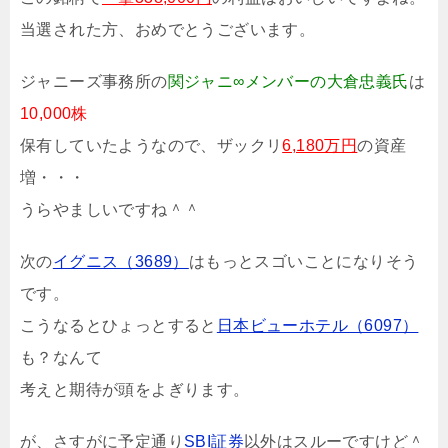
当選された方、おめでとうございます。
ジャニーズ事務所の
関ジャニ∞メンバーの大倉忠義氏
は
10,000株
保有していたようなので、ザックリ
6,180万円
の資産
増・・・
うらやましいですね＾＾
次の
イグニス（3689）
はもっとスゴいことになりそう
です。
こうなるとひょっとすると
日本ビューホテル（6097）
も？なんて
考えと期待が頭をよぎります。
が、さすがに予定通り
SBI証券
以外はスルーですけど＾