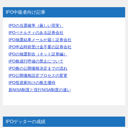
IPO中級者向け記事
IPOの当選確率（厳しい現実）
IPOペナルティのある証券会社
IPO抽選結果メールが届く証券会社
IPO申込時前受け金不要の証券会社
IPOの抽選割合（ネット証券編）
IPO株成行呼値の禁止について
IPO株の公開価格決定までの流れ
IPO公開価格設定プロセスの変更
IPO投資家向けの株主優待
新NISA制度と現行NISA制度の違い
IPOゲッターの成績