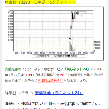
鳥貴族（3193）日中足・5分足チャート
詳細はコチラ ⇒
安藤証券（美らネット24）