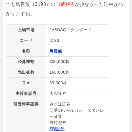
でも鳥貴族（3193）の
当選報告
が少なかった理由がわ
かりますね。
上場市場
JASDAQスタンダード
コード
3193
名称
鳥貴族
公募株数
300,000株
売出株数
160,000株
ＯＡ
69,000株
主幹事証券
大和証券
引受幹事証券
みずほ証券
三菱UFJモルガン・スタンレ
ー証券
野村證券
SBI証券