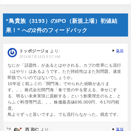
“鳥貴族（3193）のIPO（新規上場）初値結
果！” への2件のフィードバック
トッポジージョ
より:
返信
2014年7月14日 6:57 AM
なにか「話題性」があるとはやされる。カブの世界にも流行
（はやり）はあるようです。ただ持続性はまた別問題。速攻
即脱でいいのではないでしょうか。
10年近く前ふぐの「関門海」でやられた経験がありま
す。。。株式会社関門海「食で世の中を変える、幸せにす
る、明るい未来実現に貢献する」という創業理念のもと、と
らふぐ料理専門店。。。株価最高値695,000円、今170円程
度。
鳥よりずっと旨いですよ。でも流行らなかった。残念です。
西 和仁
より:
返信