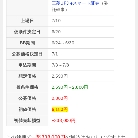
三菱UFJ eスマート証券
（委
託幹事）
上場日
7/10
仮条件決定日
6/20
BB期間
6/24～6/30
公募価格決定日
7/1
申込期間
7/3～7/8
想定価格
2,590円
仮条件価格
2,590円～2,800円
公募価格
2,800円
初値価格
6,180円
初値売却損益
+338,000円
この銘柄で
一撃338,000円
の利益はおいしいですよね。