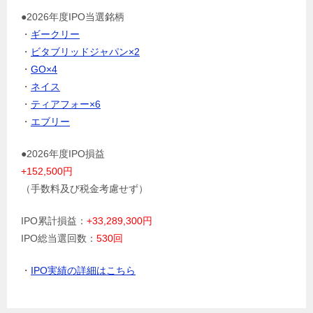
●2026年度IPO当選銘柄
・
ギークリー
・
ビタブリッドジャパン×2
・
GO×4
・
ネイス
・
ティアフォー×6
・
エブリー
●2026年度IPO損益
+152,500円
（手数料及び税金考慮せず）
IPO累計損益：
+33,289,300円
IPO総当選回数：
530回
・
IPO実績の詳細はこちら