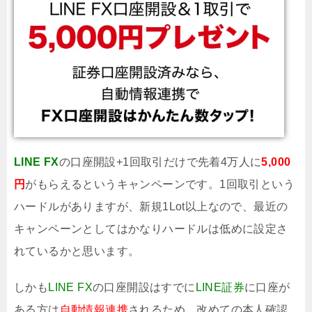
LINE FX
の口座開設+1回取引だけで先着4万人に
5,000
円
がもらえるというキャンペーンです。1回取引という
ハードルがありますが、新規1Lot以上なので、最近の
キャンペーンとしてはかなりハードルは低めに設定さ
れているかと思います。
しかも
LINE FX
の口座開設はすでに
LINE証券
に口座が
ある方は
自動情報連携
されるため、改めての本人確認