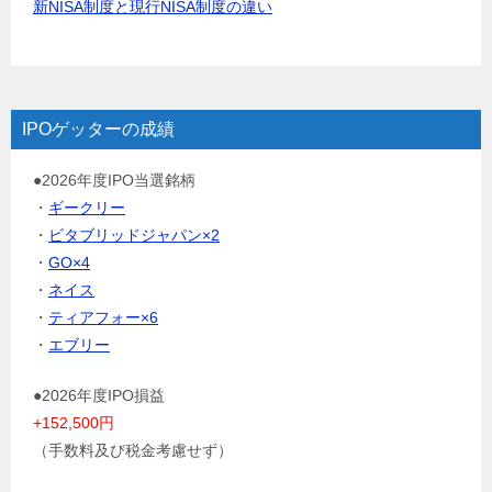
新NISA制度と現行NISA制度の違い
IPOゲッターの成績
●2026年度IPO当選銘柄
・
ギークリー
・
ビタブリッドジャパン×2
・
GO×4
・
ネイス
・
ティアフォー×6
・
エブリー
●2026年度IPO損益
+152,500円
（手数料及び税金考慮せず）