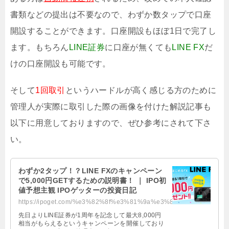
書類などの提出は不要なので、わずか数タップで口座
開設することができます。口座開設もほぼ1日で完了し
ます。もちろん
LINE証券
に口座が無くても
LINE FX
だ
けの口座開設も可能です。
そして
1回取引
というハードルが高く感じる方のために
管理人が実際に取引した際の画像を付けた解説記事も
以下に用意しておりますので、ぜひ参考にされて下さ
い。
わずか2タップ！？LINE FXのキャンペーン
で5,000円GETするための説明書！ ｜ IPO初
値予想主観 IPOゲッターの投資日記
https://ipoget.com/%e3%82%8f%e3%81%9a%e3%81%8b2%e3%82%bf%e3%83%83%e3%83%97%ef...
先日よりLINE証券が1周年を記念して最大8,000円
相当がもらえるというキャンペーンを開催しており