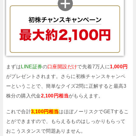
まずは
LINE証券
の
口座開設だけ
で先着7万人に
1,000円
がプレゼントされます。さらに初株チャンスキャンペ
ーということで、簡単なクイズ2問に正解すると最高3
株分の購入代金
2,100円相当
がもらえます。
これで合計
3,100円相当
はほぼノーリスクでGETするこ
とができますので、もらえるものはしっかりもらって
おこうスタンスで問題ありません。