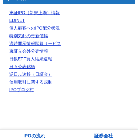
東証IPO（新規上場）情報
EDINET
個人顧客へのIPO配分状況
特別気配の更新値幅
適時開示情報閲覧サービス
東証立会外分売情報
日銀ETF買入結果速報
日々公表銘柄
逆日歩速報（日証金）
信用取引に関する規制
IPOブログ村
© 2006 IPO初値予想一覧｜IPOゲッターの投資日記
IPOの流れ
証券会社