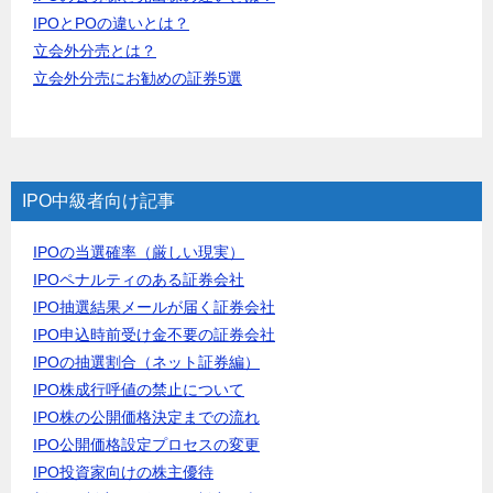
IPOとPOの違いとは？
立会外分売とは？
立会外分売にお勧めの証券5選
IPO中級者向け記事
IPOの当選確率（厳しい現実）
IPOペナルティのある証券会社
IPO抽選結果メールが届く証券会社
IPO申込時前受け金不要の証券会社
IPOの抽選割合（ネット証券編）
IPO株成行呼値の禁止について
IPO株の公開価格決定までの流れ
IPO公開価格設定プロセスの変更
IPO投資家向けの株主優待