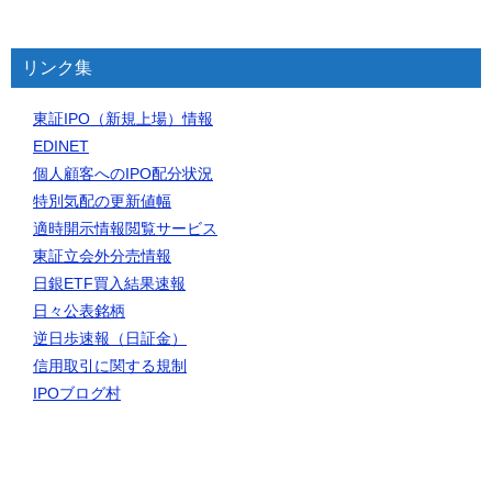
リンク集
東証IPO（新規上場）情報
EDINET
個人顧客へのIPO配分状況
特別気配の更新値幅
適時開示情報閲覧サービス
東証立会外分売情報
日銀ETF買入結果速報
日々公表銘柄
逆日歩速報（日証金）
信用取引に関する規制
IPOブログ村