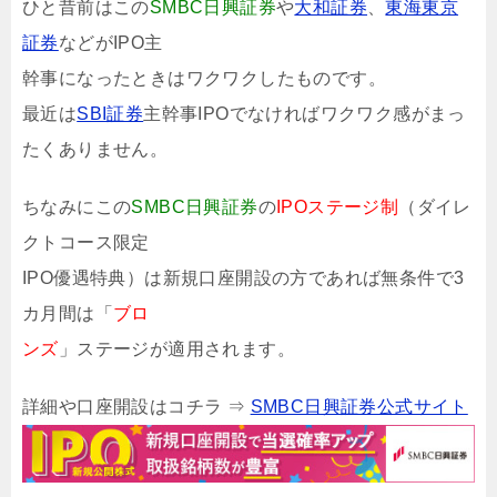
ひと昔前はこの
SMBC日興証券
や
大和証券
、
東海東京
証券
などがIPO主
幹事になったときはワクワクしたものです。
最近は
SBI証券
主幹事IPOでなければワクワク感がまっ
たくありません。
ちなみにこの
SMBC日興証券
の
IPOステージ制
（ダイレ
クトコース限定
IPO優遇特典）は新規口座開設の方であれば無条件で3
カ月間は「
ブロ
ンズ
」ステージが適用されます。
詳細や口座開設はコチラ ⇒
SMBC日興証券公式サイト