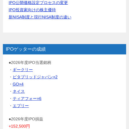
IPO公開価格設定プロセスの変更
IPO投資家向けの株主優待
新NISA制度と現行NISA制度の違い
IPOゲッターの成績
●2026年度IPO当選銘柄
・
ギークリー
・
ビタブリッドジャパン×2
・
GO×4
・
ネイス
・
ティアフォー×6
・
エブリー
●2026年度IPO損益
+152,500円