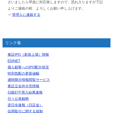
ざいましたら早急に対応致しますので、恐れ入りますが下記
よりご連絡の程、よろしくお願い申し上げます。
⇒
管理人に連絡する
リンク集
東証IPO（新規上場）情報
EDINET
個人顧客へのIPO配分状況
特別気配の更新値幅
適時開示情報閲覧サービス
東証立会外分売情報
日銀ETF買入結果速報
日々公表銘柄
逆日歩速報（日証金）
信用取引に関する規制