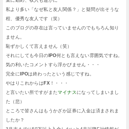
業に勤め、収入も遥かに
私より多い「なぜ私と友人関係？」と疑問が出そうな
程、優秀な友人です（笑）
このブログの存在は言っていませんのでもちろん知り
ません。
恥ずかしくて言えません（笑）
それにしても今日の
IPO
何とも言えない雰囲気ですね。
気の利いたコメントすら浮かびません・・・
完全に
IPO
は終わったという感じですね。
やはりこれからは
FX
！・・・
と言いたい所ですがまた
マイナス
になってしまいまし
た（悲）
ところで皆さんはもうかざか証券に入金は済まされま
したか？