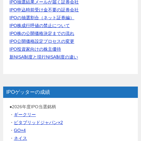
IPO抽選結果メールが届く証券会社
IPO申込時前受け金不要の証券会社
IPOの抽選割合（ネット証券編）
IPO株成行呼値の禁止について
IPO株の公開価格決定までの流れ
IPO公開価格設定プロセスの変更
IPO投資家向けの株主優待
新NISA制度と現行NISA制度の違い
IPOゲッターの成績
●2026年度IPO当選銘柄
・
ギークリー
・
ビタブリッドジャパン×2
・
GO×4
・
ネイス