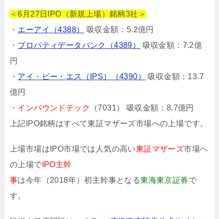
＜6月27日IPO（新規上場）銘柄3社＞
・
エーアイ（4388）
吸収金額：5.2億円
・
プロパティデータバンク（4389）
吸収金額：7.2億
円
・
アイ・ピー・エス（IPS）（4390）
吸収金額：13.7
億円
・
インバウンドテック
（7031） 吸収金額：8.7億円
上記IPO銘柄はすべて東証マザーズ市場への上場です。
上場市場はIPO市場では人気の高い
東証マザーズ
市場へ
の上場で
IPO主幹
事
は今年（2018年）初主幹事となる
東海東京証券
で
す。