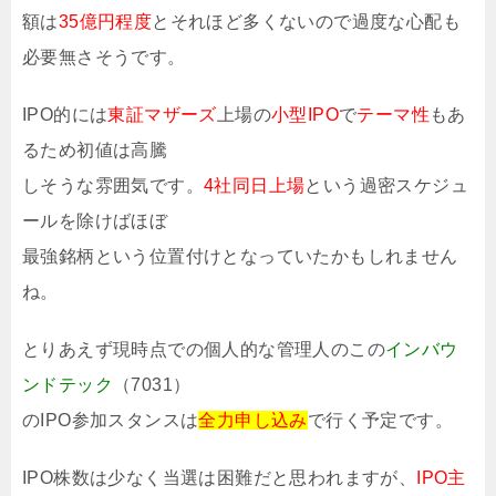
額は
35億円程度
とそれほど多くないので過度な心配も
必要無さそうです。
IPO的には
東証マザーズ
上場の
小型IPO
で
テーマ性
もあ
るため初値は高騰
しそうな雰囲気です。
4社同日上場
という過密スケジュ
ールを除けばほぼ
最強銘柄という位置付けとなっていたかもしれません
ね。
とりあえず現時点での個人的な管理人のこの
インバウ
ンドテック
（7031）
のIPO参加スタンスは
全力申し込み
で行く予定です。
IPO株数は少なく当選は困難だと思われますが、
IPO主