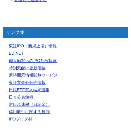
リンク集
東証IPO（新規上場）情報
EDINET
個人顧客へのIPO配分状況
特別気配の更新値幅
適時開示情報閲覧サービス
東証立会外分売情報
日銀ETF買入結果速報
日々公表銘柄
逆日歩速報（日証金）
信用取引に関する規制
IPOブログ村