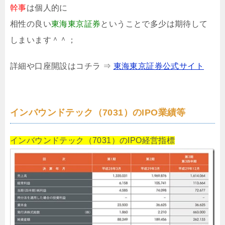
幹事
は個人的に
相性の良い
東海東京証券
ということで多少は期待して
しまいます＾＾；
詳細や口座開設はコチラ ⇒
東海東京証券公式サイト
インバウンドテック（7031）のIPO業績等
インバウンドテック（7031）のIPO経営指標