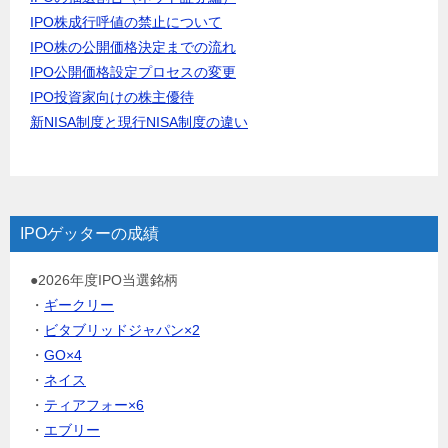
IPO株成行呼値の禁止について
IPO株の公開価格決定までの流れ
IPO公開価格設定プロセスの変更
IPO投資家向けの株主優待
新NISA制度と現行NISA制度の違い
IPOゲッターの成績
●2026年度IPO当選銘柄
・
ギークリー
・
ビタブリッドジャパン×2
・
GO×4
・
ネイス
・
ティアフォー×6
・
エブリー