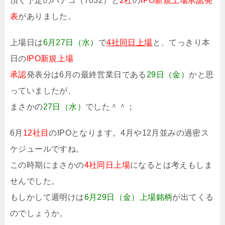
頂く予定のパデコ（7032）と
2社
の
IPO新規上場承認発
表
がありました。
上場日は
6月27日（水）
で
4社同日上場
と、てっきり本
日の
IPO新規上場
承認
発表分は6月の最終営業日である
29日（金）
かと思
っていましたが、
まさかの
27日（水）
でした＾＾；
6月
12社目
のIPOとなります。4月や12月並みの過密ス
ケジュールですね。
この時期にまさかの
4社同日上場
になるとは考えもしま
せんでした。
もしかして週明けは
6月29日（金）上場銘柄
が出てくる
のでしょうか。