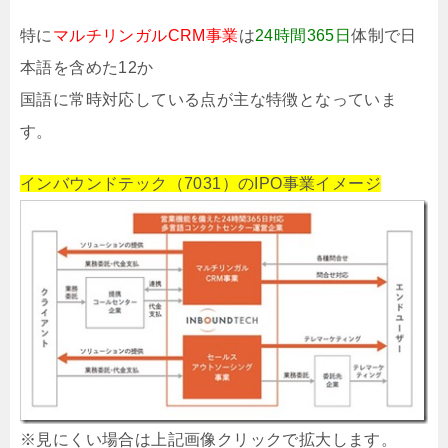
特に
マルチリンガルCRM事業
は
24時間365日
体制で日
本語を含めた12か
国語に常時対応している点が主な特徴となっていま
す。
インバウンドテック（7031）のIPO事業イメージ
※見にくい場合は上記画像クリックで拡大します。