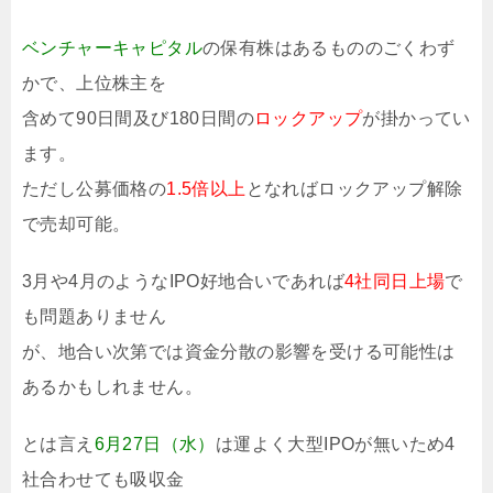
ベンチャーキャピタル
の保有株はあるもののごくわず
かで、上位株主を
含めて90日間及び180日間の
ロックアップ
が掛かってい
ます。
ただし公募価格の
1.5倍以上
となればロックアップ解除
で売却可能。
3月や4月のようなIPO好地合いであれば
4社同日上場
で
も問題ありません
が、地合い次第では資金分散の影響を受ける可能性は
あるかもしれません。
とは言え
6月27日（水）
は運よく大型IPOが無いため4
社合わせても吸収金