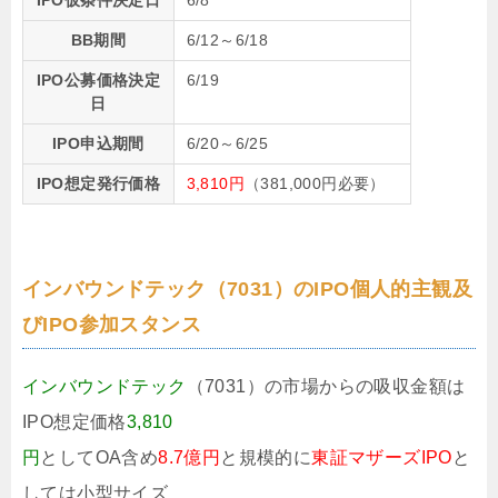
IPO仮条件決定日
6/8
BB期間
6/12～6/18
IPO公募価格決定
6/19
日
IPO申込期間
6/20～6/25
IPO想定発行価格
3,810円
（381,000円必要）
インバウンドテック（7031）のIPO個人的主観及
びIPO参加スタンス
インバウンドテック
（7031）の市場からの吸収金額は
IPO想定価格
3,810
円
としてOA含め
8.7億円
と規模的に
東証マザーズIPO
と
しては小型サイズ