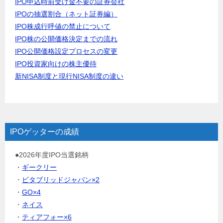
IPO申込時前受け金不要の証券会社
IPOの抽選割合（ネット証券編）
IPO株成行呼値の禁止について
IPO株の公開価格決定までの流れ
IPO公開価格設定プロセスの変更
IPO投資家向けの株主優待
新NISA制度と現行NISA制度の違い
IPOゲッターの成績
●2026年度IPO当選銘柄
・
ギークリー
・
ビタブリッドジャパン×2
・
GO×4
・
ネイス
・
ティアフォー×6