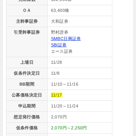
ＯＡ
63,400株
主幹事証券
大和証券
引受幹事証券
野村證券
SMBC日興証券
SBI証券
エース証券
上場日
11/28
仮条件決定日
11/8
BB期間
11/10～11/16
公募価格決定日
11/17
申込期間
11/20～11/24
想定発行価格
2,070円
仮条件価格
2,070円～2,250円