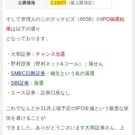
公募価格
2,250円
（最上限決定）
そして管理人のこの
クックビズ
（6558）の
IPO抽選結
果
は以下の通り
となっております。
・大和証券：
チャンス当選
・野村證券（野村ネット&コール）：
落せん
・
SMBC日興証券
：
補欠という名の落選
・
SBI証券
：
落選
・エース証券：証券口座なし
これでなんとか
11月
上場予定のIPO全滅という最悪な状
況を避けることが
できました。ありがとうございます
大和証券
さん。上