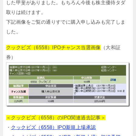
した甲斐がありました。もちろん今後も株主優待タダ
取りは続けます。
下記画像をご覧の通りすでに購入申し込みも完了しま
した。
クックビズ（6558）IPOチャンス当選画像
（大和証
券）
＜クックビズ（6558）のIPO関連過去記事＞
・
クックビズ（6558）IPO新規上場承認