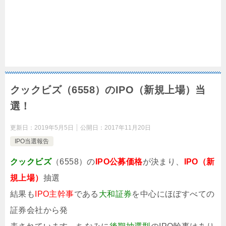
クックビズ（6558）のIPO（新規上場）当
選！
更新日：
2019年5月5日
公開日：
2017年11月20日
IPO当選報告
クックビズ
（6558）の
IPO公募価格
が決まり、
IPO（新
規上場）
抽選
結果も
IPO主幹事
である
大和証券
を中心にほぼすべての
証券会社から発