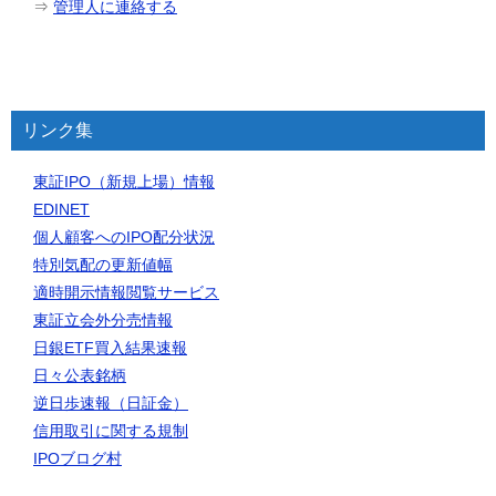
⇒
管理人に連絡する
リンク集
東証IPO（新規上場）情報
EDINET
個人顧客へのIPO配分状況
特別気配の更新値幅
適時開示情報閲覧サービス
東証立会外分売情報
日銀ETF買入結果速報
日々公表銘柄
逆日歩速報（日証金）
信用取引に関する規制
IPOブログ村