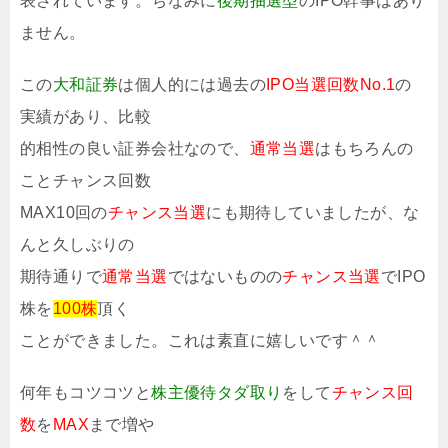
表されています。ちなみに
後期抽選型
のIPO幹事はあり
ません。
この
大和証券
は個人的には過去の
IPO当選回数No.1
の
実績があり、比較
的相性の良い証券会社なので、
通常当選
はもちろんの
ことチャンス回数
MAX10回の
チャンス当選
にも期待していましたが、な
んと久しぶりの
期待通りで
通常当選
ではないものの
チャンス当選
でIPO
株を
100株
頂く
ことができました。これは素直に嬉しいです＾＾
何年もコツコツと
株主優待タダ取り
をして
チャンス回
数
を
MAX
まで増や