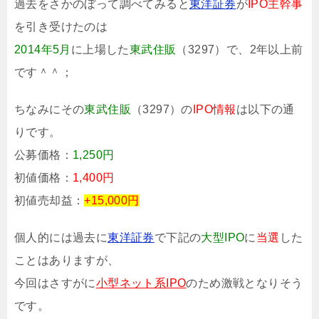
過去をさかのぼって調べてみると
東洋証券
が
IPO主幹事
を引き受けたのは
2014年5月
に上場した
東武住販
（3297）で、2年以上前
です＾＾；
ちなみにその
東武住販
（3297）の
IPO情報
は以下の通
りです。
公募価格：
1,250円
初値価格：
1,400円
初値売却益：
+15,000円
個人的には過去に
東洋証券
で下記の
大型IPO
に
当選
した
ことはありますが、
今回はさすがに
小型ネット系IPO
のため激戦となりそう
です。