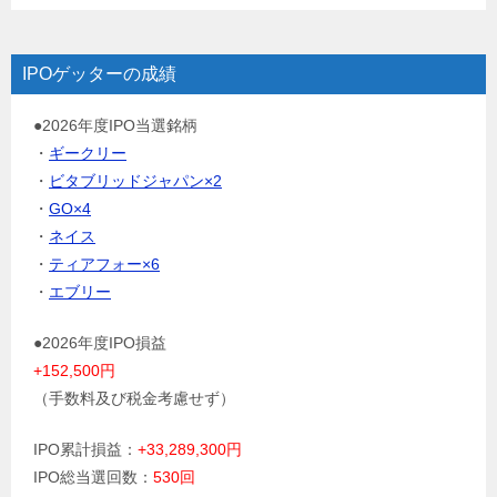
IPOゲッターの成績
●2026年度IPO当選銘柄
・
ギークリー
・
ビタブリッドジャパン×2
・
GO×4
・
ネイス
・
ティアフォー×6
・
エブリー
●2026年度IPO損益
+152,500円
（手数料及び税金考慮せず）
IPO累計損益：
+33,289,300円
IPO総当選回数：
530回