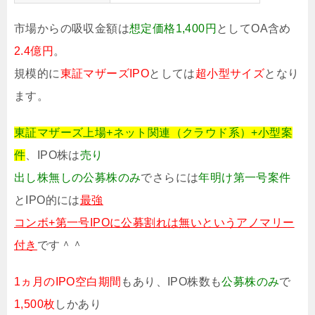
市場からの吸収金額は
想定価格1,400円
としてOA含め
2.4億円
。
規模的に
東証マザーズIPO
としては
超小型サイズ
となり
ます。
東証マザーズ上場+ネット関連（クラウド系）+小型案
件
、IPO株は
売り
出し株無しの公募株のみ
でさらには
年明け第一号案件
とIPO的には
最強
コンボ+第一号IPOに公募割れは無いというアノマリー
付き
です＾＾
1ヵ月のIPO空白期間
もあり、IPO株数も
公募株のみ
で
1,500枚
しかあり