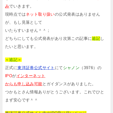
み
でいきます。
現時点では
ネット取り扱い
の公式発表はありません
が、もし見落として
いたらすいません＾＾；
どちらにしても公式発表があり次第この記事に
追記
し
たいと思います。
＜追記＞
正式に
東洋証券公式サイト
にて
シャノン
（3976）の
IPO
が
インターネット
からも申し込み可能
とガイダンスがありました。
つかもとさん情報ありがとうございます。これでひと
まず安心です＾＾