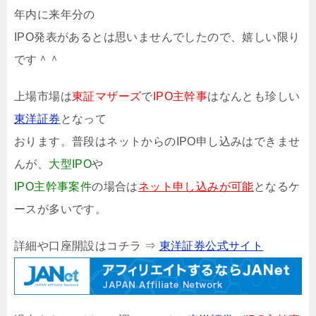
年内に来年分の
IPO発表があるとは思いませんでしたので、嬉しい限り
です＾＾
上場市場は
東証マザーズ
で
IPO主幹事
はなんとも珍しい
東洋証券
となって
おります。普段はネットからのIPO申し込みはできませ
んが、
大型IPO
や
IPO主幹事案件
の場合は
ネット申し込みが可能
となるケ
ースが多いです。
詳細や口座開設はコチラ ⇒
東洋証券公式サイト