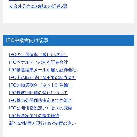
立会外分売にお勧めの証券5選
IPO中級者向け記事
IPOの当選確率（厳しい現実）
IPOペナルティのある証券会社
IPO抽選結果メールが届く証券会社
IPO申込時前受け金不要の証券会社
IPOの抽選割合（ネット証券編）
IPO株成行呼値の禁止について
IPO株の公開価格決定までの流れ
IPO公開価格設定プロセスの変更
IPO投資家向けの株主優待
新NISA制度と現行NISA制度の違い