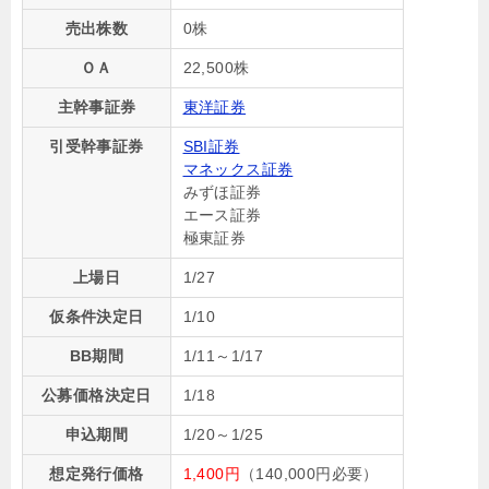
売出株数
0株
ＯＡ
22,500株
主幹事証券
東洋証券
引受幹事証券
SBI証券
マネックス証券
みずほ証券
エース証券
極東証券
上場日
1/27
仮条件決定日
1/10
BB期間
1/11～1/17
公募価格決定日
1/18
申込期間
1/20～1/25
想定発行価格
1,400円
（140,000円必要）