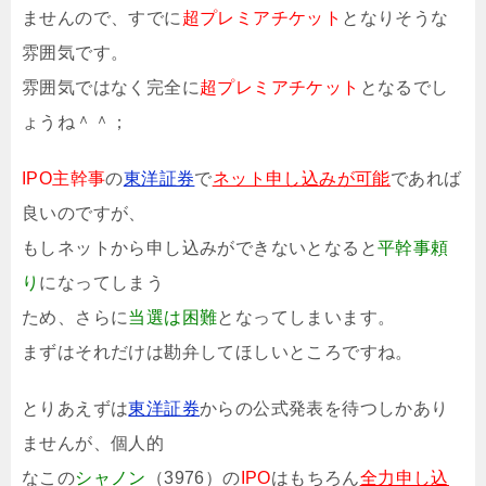
ませんので、すでに
超プレミアチケット
となりそうな
雰囲気です。
雰囲気ではなく完全に
超プレミアチケット
となるでし
ょうね＾＾；
IPO主幹事
の
東洋証券
で
ネット申し込みが可能
であれば
良いのですが、
もしネットから申し込みができないとなると
平幹事頼
り
になってしまう
ため、さらに
当選は困難
となってしまいます。
まずはそれだけは勘弁してほしいところですね。
とりあえずは
東洋証券
からの公式発表を待つしかあり
ませんが、個人的
なこの
シャノン
（3976）の
IPO
はもちろん
全力申し込