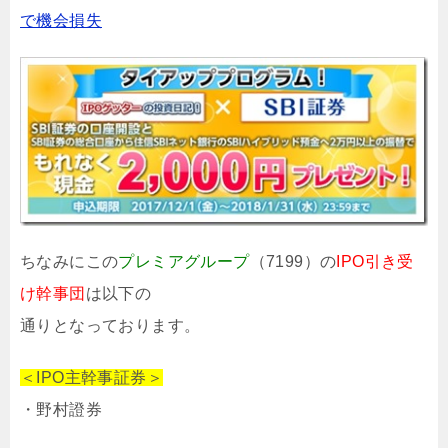
で機会損失
ちなみにこの
プレミアグループ
（7199）の
IPO引き受
け幹事団
は以下の
通りとなっております。
＜IPO主幹事証券＞
・野村證券