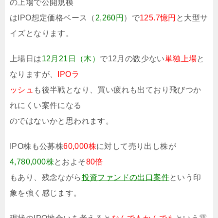
の上場で公開規模
はIPO想定価格ベース（
2,260円
）で
125.7憶円
と大型サ
イズとなります。
上場日は
12月21日（木）
で12月の数少ない
単独上場
と
なりますが、
IPOラ
ッシュ
も後半戦となり、買い疲れも出ており飛びつか
れにくい案件になる
のではないかと思われます。
IPO株も公募株
60,000株
に対して売り出し株が
4,780,000株
とおよそ
80倍
もあり、残念ながら
投資ファンドの出口案件
という印
象を強く感じます。