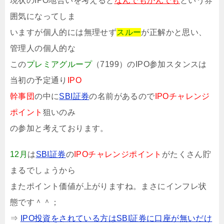
現状のIPO地合いを考えると
なんでもかんでも
という雰
囲気になってしま
いますが個人的には無理せず
スルー
が正解かと思い、
管理人の個人的な
この
プレミアグループ
（7199）のIPO参加スタンスは
当初の予定通り
IPO
幹事団
の中に
SBI証券
の名前があるので
IPOチャレンジ
ポイント
狙いのみ
の参加と考えております。
12月
は
SBI証券
の
IPOチャレンジポイント
がたくさん貯
まるでしょうから
またポイント価値が上がりますね。まさにインフレ状
態です＾＾；
⇒
IPO投資をされている方はSBI証券に口座が無いだけ