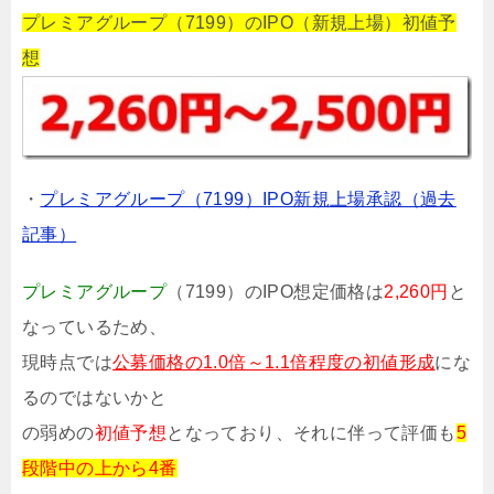
プレミアグループ（7199）のIPO（新規上場）初値予
想
・
プレミアグループ（7199）IPO新規上場承認（過去
記事）
プレミアグループ
（7199）のIPO想定価格は
2,260円
と
なっているため、
現時点では
公募価格の1.0倍～1.1倍程度の初値形成
にな
るのではないかと
の弱めの
初値予想
となっており、それに伴って評価も
5
段階中の上から4番