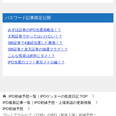
パスワード記事限定公開
みずほ証券のIPO当選攻略法！？
大和証券でやってはいけない！？
SBI証券で4連続当選した裏側！？
SBI証券と楽天証券の抽選フラグ！？
こんな投資は絶対にダメ！？
IPO当選のコツ！東京メトロ編！？
IPO初値予想一覧｜IPOゲッターの投資日記
TOP
IPO最新記事一覧｜IPO初値予想・上場承認の更新情報
IPO初値予想
プレミアグループ（7199）のIPO（新規上場）初値予想！