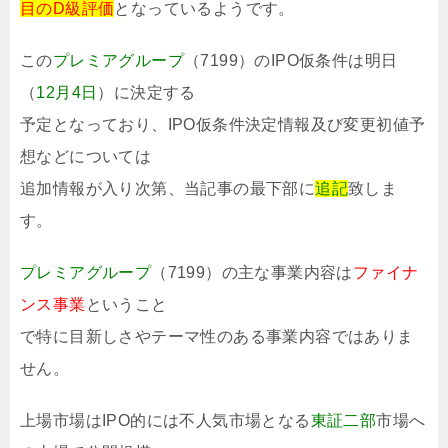
目のD級評価
となっているようです。
この
プレミアグループ
（7199）のIPO仮条件は明日
（
12月4日
）に決定する
予定となっており、IPO仮条件決定情報及び変更初値予
想などについては
追加情報が入り次第、当記事の最下部に
追記
致しま
す。
プレミアグループ
（7199）の主な事業内容は
ファイナ
ンス事業
ということ
で特に目新しさやテーマ性のある事業内容ではありま
せん。
上場市場はIPO的には不人気市場となる
東証二部
市場へ