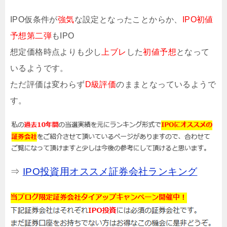
IPO仮条件が
強気
な設定となったことからか、
IPO初値
予想第二弾
もIPO
想定価格時点よりも少し
上ブレ
した
初値予想
となって
いるようです。
ただ評価は変わらず
D級評価
のままとなっているようで
す。
⇒
IPO投資用オススメ証券会社ランキング