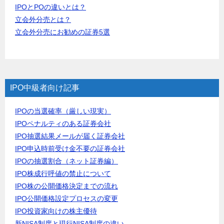
IPOとPOの違いとは？
立会外分売とは？
立会外分売にお勧めの証券5選
IPO中級者向け記事
IPOの当選確率（厳しい現実）
IPOペナルティのある証券会社
IPO抽選結果メールが届く証券会社
IPO申込時前受け金不要の証券会社
IPOの抽選割合（ネット証券編）
IPO株成行呼値の禁止について
IPO株の公開価格決定までの流れ
IPO公開価格設定プロセスの変更
IPO投資家向けの株主優待
新NISA制度と現行NISA制度の違い