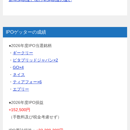
IPOゲッターの成績
●2026年度IPO当選銘柄
・
ギークリー
・
ビタブリッドジャパン×2
・
GO×4
・
ネイス
・
ティアフォー×6
・
エブリー
●2026年度IPO損益
+152,500円
（手数料及び税金考慮せず）