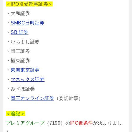
＜IPO引受幹事証券＞
・大和証券
・
SMBC日興証券
・
SBI証券
・いちよし証券
・岡三証券
・極東証券
・
東海東京証券
・
マネックス証券
・みずほ証券
・
岡三オンライン証券
（委託幹事）
＜追記＞
プレミアグループ
（7199）の
IPO仮条件
が決まりまし