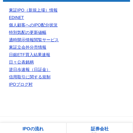
東証IPO（新規上場）情報
EDINET
個人顧客へのIPO配分状況
特別気配の更新値幅
適時開示情報閲覧サービス
東証立会外分売情報
日銀ETF買入結果速報
日々公表銘柄
逆日歩速報（日証金）
信用取引に関する規制
IPOブログ村
© 2006 IPO初値予想一覧｜IPOゲッターの投資日記
IPOの流れ
証券会社