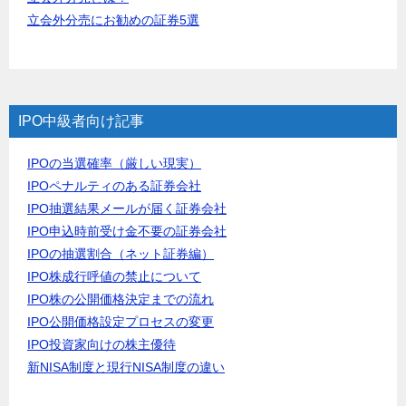
立会外分売にお勧めの証券5選
IPO中級者向け記事
IPOの当選確率（厳しい現実）
IPOペナルティのある証券会社
IPO抽選結果メールが届く証券会社
IPO申込時前受け金不要の証券会社
IPOの抽選割合（ネット証券編）
IPO株成行呼値の禁止について
IPO株の公開価格決定までの流れ
IPO公開価格設定プロセスの変更
IPO投資家向けの株主優待
新NISA制度と現行NISA制度の違い