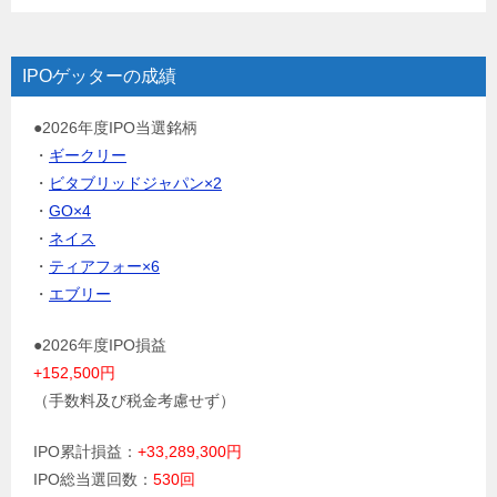
IPOゲッターの成績
●2026年度IPO当選銘柄
・
ギークリー
・
ビタブリッドジャパン×2
・
GO×4
・
ネイス
・
ティアフォー×6
・
エブリー
●2026年度IPO損益
+152,500円
（手数料及び税金考慮せず）
IPO累計損益：
+33,289,300円
IPO総当選回数：
530回