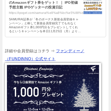
のAmazonギフト券をゲット！ ｜ IPO初値
予想主観 IPOゲッターの投資日記
https://ipoget.com/samurai%e8%a8%bc%e5%88%b8%e3%81%ae%e3%82%ad%e3%83%a3%e3%83...
SAMURAI証券が「冬のボーナス新規会員登録キャ
ンペーン」と称して新規会員登録完了でもれなく
Amazonギフト券1,000円分をプレゼントしてくれ
るというキャンペーンを本日11月25日（月）よりス
タート致しました。会員 …
詳細や会員登録はコチラ ⇒
ファンディーノ
（FUNDINNO）公式サイト