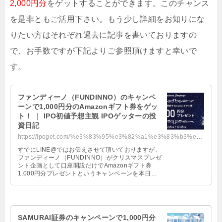
2,000円分
をゲットすることができます。このチャンス
を是非ともご活用下さい。もう少し詳細をお知りにな
りたい方はそれぞれ過去に記事を書いておりますの
で、お手数ですが下記よりご参照頂けますと幸いで
す。
ファンディーノ（FUNDINNO）のキャンペ
ーンで1,000円分のAmazonギフト券をゲッ
ト！ ｜ IPO初値予想主観 IPOゲッターの投
資日記
https://ipoget.com/%e3%83%95%e3%82%a1%e3%83%b3%e3%83%87%e3%82%a3%e3%83%bc%e3%...
すでにLINE@ではお伝えさせて頂いておりますが、
ファンディーノ（FUNDINNO）がクリスマスプレゼ
ント企画として口座開設だけでAmazonギフト券
1,000円分プレゼントというキャンペーンを本日
（12月5日）より開催 …
SAMURAI証券のキャンペーンで1,000円分