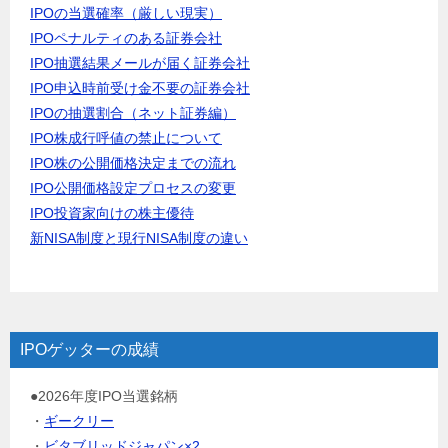
IPOの当選確率（厳しい現実）
IPOペナルティのある証券会社
IPO抽選結果メールが届く証券会社
IPO申込時前受け金不要の証券会社
IPOの抽選割合（ネット証券編）
IPO株成行呼値の禁止について
IPO株の公開価格決定までの流れ
IPO公開価格設定プロセスの変更
IPO投資家向けの株主優待
新NISA制度と現行NISA制度の違い
IPOゲッターの成績
●2026年度IPO当選銘柄
・
ギークリー
・
ビタブリッドジャパン×2