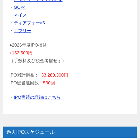
・
GO×4
・
ネイス
・
ティアフォー×6
・
エブリー
●2026年度IPO損益
+152,500円
（手数料及び税金考慮せず）
IPO累計損益：
+33,289,300円
IPO総当選回数：
530回
・
IPO実績の詳細はこちら
過去IPOスケジュール