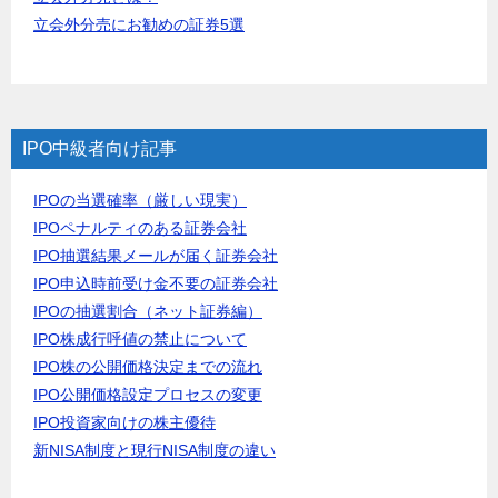
立会外分売にお勧めの証券5選
IPO中級者向け記事
IPOの当選確率（厳しい現実）
IPOペナルティのある証券会社
IPO抽選結果メールが届く証券会社
IPO申込時前受け金不要の証券会社
IPOの抽選割合（ネット証券編）
IPO株成行呼値の禁止について
IPO株の公開価格決定までの流れ
IPO公開価格設定プロセスの変更
IPO投資家向けの株主優待
新NISA制度と現行NISA制度の違い