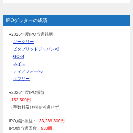
IPOゲッターの成績
●2026年度IPO当選銘柄
・
ギークリー
・
ビタブリッドジャパン×2
・
GO×4
・
ネイス
・
ティアフォー×6
・
エブリー
●2026年度IPO損益
+152,500円
（手数料及び税金考慮せず）
IPO累計損益：
+33,289,300円
IPO総当選回数：
530回