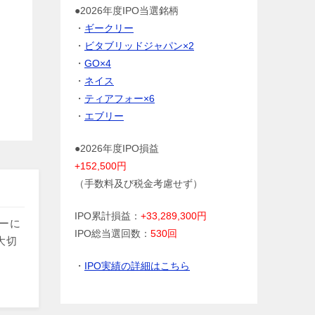
●2026年度IPO当選銘柄
・
ギークリー
・
ビタブリッドジャパン×2
・
GO×4
・
ネイス
・
ティアフォー×6
・
エブリー
●2026年度IPO損益
+152,500円
（手数料及び税金考慮せず）
IPO累計損益：
+33,289,300円
トーに
IPO総当選回数：
530回
大切
・
IPO実績の詳細はこちら