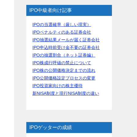
IPO中級者向け記事
IPOの当選確率（厳しい現実）
IPOペナルティのある証券会社
IPO抽選結果メールが届く証券会社
IPO申込時前受け金不要の証券会社
IPOの抽選割合（ネット証券編）
IPO株成行呼値の禁止について
IPO株の公開価格決定までの流れ
IPO公開価格設定プロセスの変更
IPO投資家向けの株主優待
新NISA制度と現行NISA制度の違い
IPOゲッターの成績