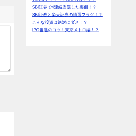
SBI証券で4連続当選した裏側！？
SBI証券と楽天証券の抽選フラグ！？
こんな投資は絶対にダメ！？
IPO当選のコツ！東京メトロ編！？