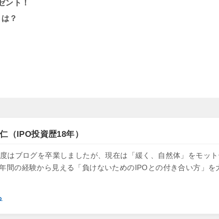
ゼント！
とは？
。
仁（IPO投資歴18年）
け、一度はブログを卒業しましたが、現在は「緩く、自然体」をモッ
8年間の経験から見える「負けないためのIPOとの付き合い方」を
ら