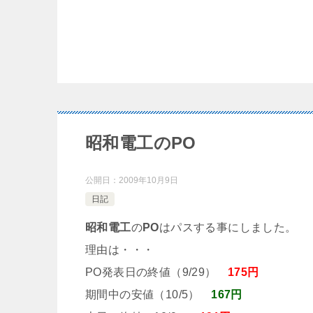
昭和電工のPO
公開日：
2009年10月9日
日記
昭和電工
の
PO
はパスする事にしました。
理由は・・・
PO発表日の終値（9/29）
175円
期間中の安値（10/5）
167円