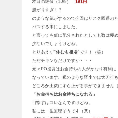
本日の終値（10/9）
191円
騰がりすぎ！？
のような気がするので今回はリスク回避の
パスする事にしました。
と言っても仮に配分されたとしても数は極
少ないでしょうけどね。
とりあえず
“休むも相場”
です！（笑）
ただチキンなだけですが・・・
元々PO投資はお金持ちの人がかなり有利に
なっています。私のような弱小では太刀打
どころか土俵にすら上がる事ができません
「お金持ちはお金持ちになれる」
目指すはコレなんですけどね。
私には一生無理そうです（悲）