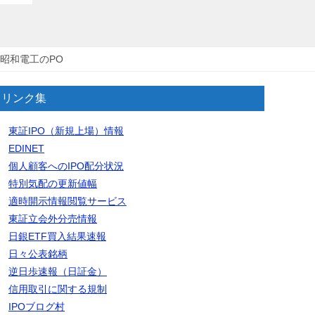
昭和電工のPO
リンク集
東証IPO（新規上場）情報
EDINET
個人顧客へのIPO配分状況
特別気配の更新値幅
適時開示情報閲覧サービス
東証立会外分売情報
日銀ETF買入結果速報
日々公表銘柄
逆日歩速報（日証金）
信用取引に関する規制
IPOブログ村