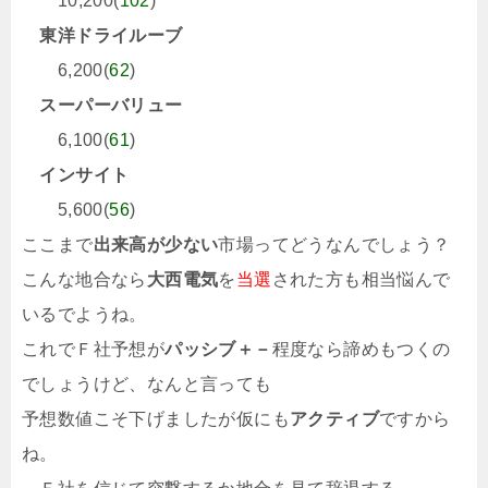
10,200(
102
)
東洋ドライルーブ
6,200(
62
)
スーパーバリュー
6,100(
61
)
インサイト
5,600(
56
)
ここまで
出来高が少ない
市場ってどうなんでしょう？
こんな地合なら
大西電気
を
当選
された方も相当悩んで
いるでようね。
これでＦ社予想が
パッシブ＋－
程度なら諦めもつくの
でしょうけど、なんと言っても
予想数値こそ下げましたが仮にも
アクティブ
ですから
ね。