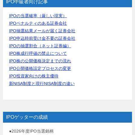
IPO中級者向け記事
IPOの当選確率（厳しい現実）
IPOペナルティのある証券会社
IPO抽選結果メールが届く証券会社
IPO申込時前受け金不要の証券会社
IPOの抽選割合（ネット証券編）
IPO株成行呼値の禁止について
IPO株の公開価格決定までの流れ
IPO公開価格設定プロセスの変更
IPO投資家向けの株主優待
新NISA制度と現行NISA制度の違い
IPOゲッターの成績
●2026年度IPO当選銘柄