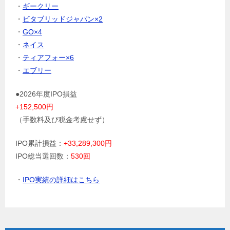
・
ギークリー
・
ビタブリッドジャパン×2
・
GO×4
・
ネイス
・
ティアフォー×6
・
エブリー
●2026年度IPO損益
+152,500円
（手数料及び税金考慮せず）
IPO累計損益：
+33,289,300円
IPO総当選回数：
530回
・
IPO実績の詳細はこちら