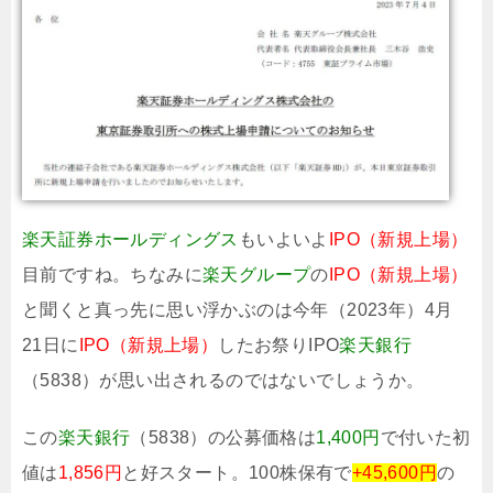
楽天証券ホールディングス
もいよいよ
IPO（新規上場）
目前ですね。ちなみに
楽天グループ
の
IPO（新規上場）
と聞くと真っ先に思い浮かぶのは今年（2023年）4月
21日に
IPO（新規上場）
したお祭りIPO
楽天銀行
（5838）が思い出されるのではないでしょうか。
この
楽天銀行
（5838）の公募価格は
1,400円
で付いた初
値は
1,856円
と好スタート。100株保有で
+45,600円
の