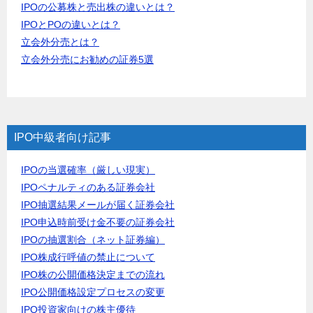
IPOの公募株と売出株の違いとは？
IPOとPOの違いとは？
立会外分売とは？
立会外分売にお勧めの証券5選
IPO中級者向け記事
IPOの当選確率（厳しい現実）
IPOペナルティのある証券会社
IPO抽選結果メールが届く証券会社
IPO申込時前受け金不要の証券会社
IPOの抽選割合（ネット証券編）
IPO株成行呼値の禁止について
IPO株の公開価格決定までの流れ
IPO公開価格設定プロセスの変更
IPO投資家向けの株主優待