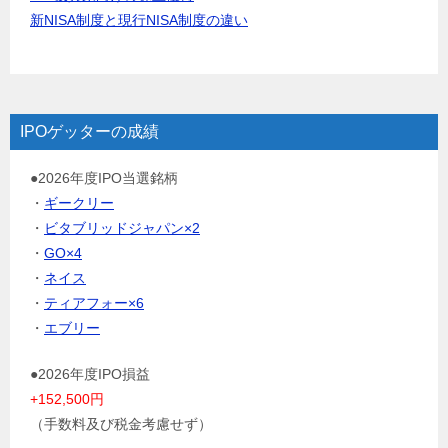
新NISA制度と現行NISA制度の違い
IPOゲッターの成績
●2026年度IPO当選銘柄
・
ギークリー
・
ビタブリッドジャパン×2
・
GO×4
・
ネイス
・
ティアフォー×6
・
エブリー
●2026年度IPO損益
+152,500円
（手数料及び税金考慮せず）