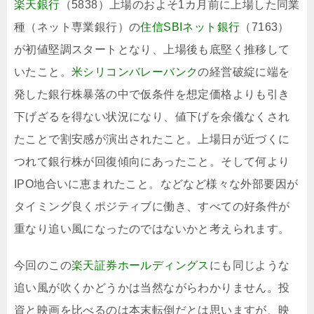
楽天銀行
（5838）上場のおよそ1カ月前に上場した同業
種（ネット専業銀行）の
住信SBIネット銀行
（7163）
が初値堅調スタートとなり、上場後も底堅く推移して
いたこと。
米シリコンバレーバンク
の経営破綻に端を
発した銀行株暴落の中で仮条件を想定価格よりも引き
下げざるを得ない状況になり、値下げを余儀なくされ
たことで割安感が演出されたこと。上場日が近づくに
つれて銀行株が回復傾向にあったこと。そして何より
IPO地合いに恵まれたこと。などなど様々な外部要因が
タイミング良くポジティブに働き、すべての好条件が
重なり追い風になったのではないかと考えられます。
今回のこの
楽天証券ホールディングス
にも同じような
追い風が吹くかどうかは当然ながらわかりません。投
資と映画を比べるのは本末転倒だとは思いますが、映