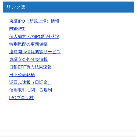
リンク集
東証IPO（新規上場）情報
EDINET
個人顧客へのIPO配分状況
特別気配の更新値幅
適時開示情報閲覧サービス
東証立会外分売情報
日銀ETF買入結果速報
日々公表銘柄
逆日歩速報（日証金）
信用取引に関する規制
IPOブログ村