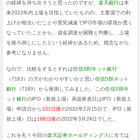
の経緯を持ち出そうと思ったのですが、
楽天銀行
は本
来2022年内上場を目指していたものの、主要国での利
上げが相次いだことや景気減速でIPO市場の環境が悪く
なっていたことから、資金調達が困難と判断し、上場
を後ろ倒しにしたという経緯があるため、残念ながら
参考になりません。
なので、比較をするとすれば
住信SBIネット銀行
（7163）の方がわかりやすいかと思い
住信SBIネット
銀行
（7163）から推測してみました。この
住信SBIネ
ット銀行
のIPO（新規上場）承認発表日はIPO（新規上
場）申請日から
131日後
の2022年2月15日で、IPO（新
規上場）日は
168日後
の2022年3月24日でした。
これを丸々今回の
楽天証券ホールディングス
に当ては