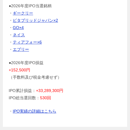
●2026年度IPO当選銘柄
・
ギークリー
・
ビタブリッドジャパン×2
・
GO×4
・
ネイス
・
ティアフォー×6
・
エブリー
●2026年度IPO損益
+152,500円
（手数料及び税金考慮せず）
IPO累計損益：
+33,289,300円
IPO総当選回数：
530回
・
IPO実績の詳細はこちら