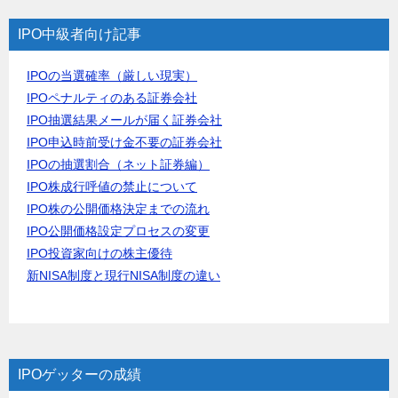
IPO中級者向け記事
IPOの当選確率（厳しい現実）
IPOペナルティのある証券会社
IPO抽選結果メールが届く証券会社
IPO申込時前受け金不要の証券会社
IPOの抽選割合（ネット証券編）
IPO株成行呼値の禁止について
IPO株の公開価格決定までの流れ
IPO公開価格設定プロセスの変更
IPO投資家向けの株主優待
新NISA制度と現行NISA制度の違い
IPOゲッターの成績