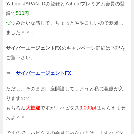
Yahoo! JAPAN IDの登録とYahoo!プレミアム会員の登
録で
500円
づつ
みたいな感じで、ちょっとややこしいので割愛し
ました＾＾；
サイバーエージェントFX
のキャンペーン詳細は下記を
ご覧下さい。
⇒
サイバーエージェントFX
ただし、そのまま口座開設してしまうと私に報酬が入
りますので
もちろん
大歓迎
ですが、ハピタス
9,000pt
はもらえませ
んよ＾＾
ですので、ハピタスの会員じゃない方は、まずハピタ