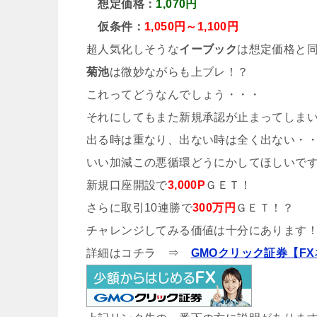
想定価格：
1,070円
仮条件：
1,050円～1,100円
超人気化しそうな
イーブック
は想定価格と
菊池
は微妙ながらも上ブレ！？
これってどうなんでしょう・・・
それにしてもまた新規承認が止まってしま
出る時は重なり、出ない時は全く出ない・
いい加減この悪循環どうにかしてほしいで
新規口座開設で
3,000P
ＧＥＴ！
さらに取引10連勝で
300万円
ＧＥＴ！？
チャレンジしてみる価値は十分にあります
詳細はコチラ ⇒
GMOクリック証券【F