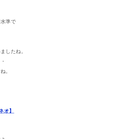
同水準で
いましたね。
・・
すね。
！
Xネオ】