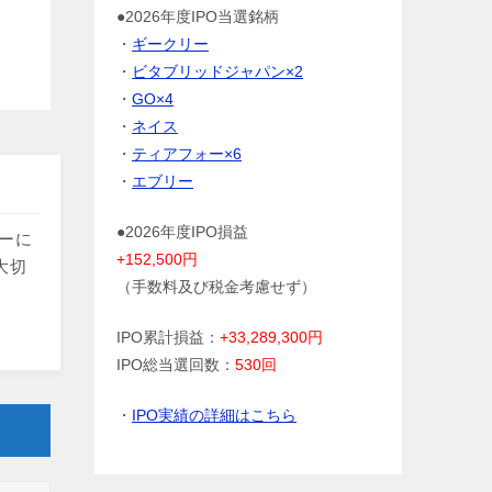
●2026年度IPO当選銘柄
・
ギークリー
・
ビタブリッドジャパン×2
・
GO×4
・
ネイス
・
ティアフォー×6
・
エブリー
●2026年度IPO損益
トーに
+152,500円
大切
（手数料及び税金考慮せず）
IPO累計損益：
+33,289,300円
IPO総当選回数：
530回
・
IPO実績の詳細はこちら