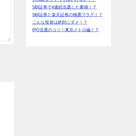
SBI証券で4連続当選した裏側！？
SBI証券と楽天証券の抽選フラグ！？
こんな投資は絶対にダメ！？
IPO当選のコツ！東京メトロ編！？