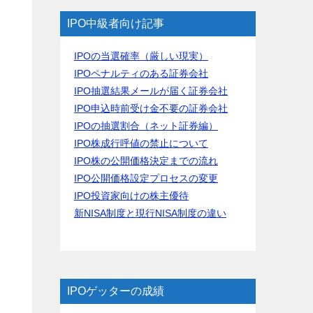
IPO中級者向け記事
IPOの当選確率（厳しい現実）
IPOペナルティのある証券会社
IPO抽選結果メールが届く証券会社
IPO申込時前受け金不要の証券会社
IPOの抽選割合（ネット証券編）
IPO株成行呼値の禁止について
IPO株の公開価格決定までの流れ
IPO公開価格設定プロセスの変更
IPO投資家向けの株主優待
新NISA制度と現行NISA制度の違い
IPOゲッターの成績