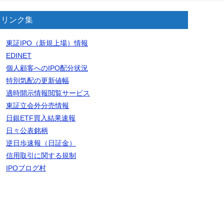
リンク集
東証IPO（新規上場）情報
EDINET
個人顧客へのIPO配分状況
特別気配の更新値幅
適時開示情報閲覧サービス
東証立会外分売情報
日銀ETF買入結果速報
日々公表銘柄
逆日歩速報（日証金）
信用取引に関する規制
IPOブログ村