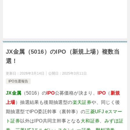
JX金属（5016）のIPO（新規上場）複数当
選！
更新日：
2026年3月14日
公開日：
2025年3月11日
IPO当選報告
JX金属
（5016）の
IPO
公募価格が決まり、
IPO
（
新規
上場
）抽選結果も後期抽選型の
楽天証券
や、同じく後
期抽選型でIPO委託幹事（裏幹事）の
三菱UFJ eスマー
ト証券
以外はIPO共同主幹事となる
大和証券
、
みずほ証