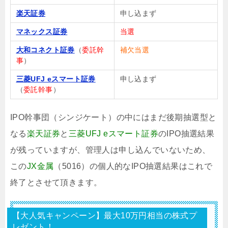
楽天証券
申し込まず
マネックス証券
当選
大和コネクト証券
（
委託幹
補欠当選
事
）
三菱UFJ eスマート証券
申し込まず
（
委託幹事
）
IPO幹事団（シンジケート）の中にはまだ後期抽選型と
なる
楽天証券
と
三菱UFJ eスマート証券
のIPO抽選結果
が残っていますが、管理人は申し込んでいないため、
この
JX金属
（5016）の個人的なIPO抽選結果はこれで
終了とさせて頂きます。
【大人気キャンペーン】最大10万円相当の株式プ
レゼント！