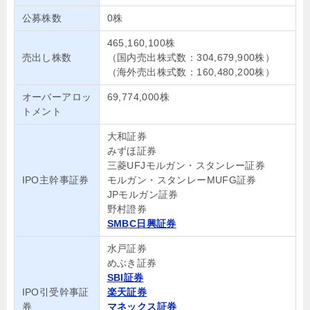
公募株数
0株
465,160,100株
売出し株数
（国内売出株式数：304,679,900株）
（海外売出株式数：160,480,200株）
オーバーアロッ
69,774,000株
トメント
大和証券
みずほ証券
三菱UFJモルガン・スタンレー証券
IPO主幹事証券
モルガン・スタンレーMUFG証券
JPモルガン証券
野村證券
SMBC日興証券
水戸証券
めぶき証券
SBI証券
IPO引受幹事証
楽天証券
券
マネックス証券