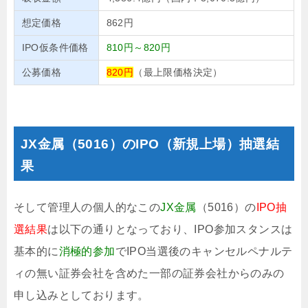
想定価格
862円
IPO仮条件価格
810円～820円
公募価格
820円
（最上限価格決定）
JX金属（5016）のIPO（新規上場）抽選結
果
そして管理人の個人的なこの
JX金属
（5016）の
IPO抽
選結果
は以下の通りとなっており、IPO参加スタンスは
基本的に
消極的参加
でIPO当選後のキャンセルペナルテ
ィの無い証券会社を含めた一部の証券会社からのみの
申し込みとしております。