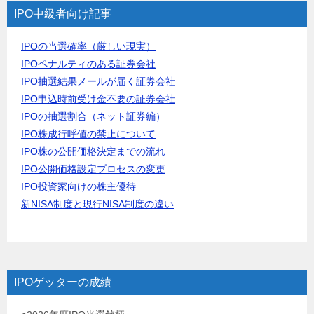
IPO中級者向け記事
IPOの当選確率（厳しい現実）
IPOペナルティのある証券会社
IPO抽選結果メールが届く証券会社
IPO申込時前受け金不要の証券会社
IPOの抽選割合（ネット証券編）
IPO株成行呼値の禁止について
IPO株の公開価格決定までの流れ
IPO公開価格設定プロセスの変更
IPO投資家向けの株主優待
新NISA制度と現行NISA制度の違い
IPOゲッターの成績