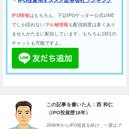
IPO投資用オススメ証券会社ランキング
⇒
IPO情報
はもちろん、下記IPOゲッター公式LINE
でしか語れない
マル秘情報
も配信頻度は多くあり
ませんがたまに配信しています。もちろん1対1の
チャットも可能ですよ。
この記事を書いた人：西 和仁
（IPO投資歴18年）
2006年からIPO投資を続け、一度はブ