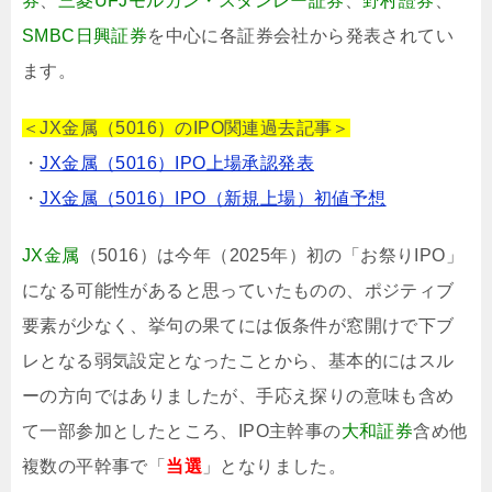
券
、
三菱UFJモルガン・スタンレー証券
、
野村證券
、
SMBC日興証券
を中心に各証券会社から発表されてい
ます。
＜JX金属（5016）のIPO関連過去記事＞
・
JX金属（5016）IPO上場承認発表
・
JX金属（5016）IPO（新規上場）初値予想
JX金属
（5016）は今年（2025年）初の「お祭りIPO」
になる可能性があると思っていたものの、ポジティブ
要素が少なく、挙句の果てには仮条件が窓開けで下ブ
レとなる弱気設定となったことから、基本的にはスル
ーの方向ではありましたが、手応え探りの意味も含め
て一部参加としたところ、IPO主幹事の
大和証券
含め他
複数の平幹事で「
当選
」となりました。