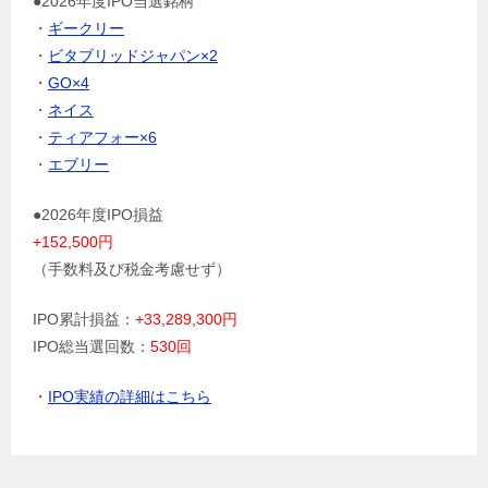
●2026年度IPO当選銘柄
・
ギークリー
・
ビタブリッドジャパン×2
・
GO×4
・
ネイス
・
ティアフォー×6
・
エブリー
●2026年度IPO損益
+152,500円
（手数料及び税金考慮せず）
IPO累計損益：
+33,289,300円
IPO総当選回数：
530回
・
IPO実績の詳細はこちら