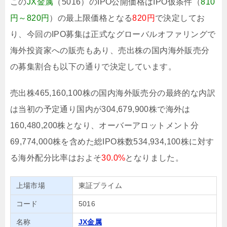
この
JX金属
（5016）のIPO公開価格はIPO仮条件（
810
円～820円
）の最上限価格となる
820円
で決定してお
り、今回のIPO募集は正式なグローバルオファリングで
海外投資家への販売もあり、売出株の国内海外販売分
の募集割合も以下の通りで決定しています。
売出株465,160,100株の国内海外販売分の最終的な内訳
は当初の予定通り国内が304,679,900株で海外は
160,480,200株となり、オーバーアロットメント分
69,774,000株を含めた総IPO株数534,934,100株に対す
る海外配分比率はおよそ
30.0%
となりました。
上場市場
東証プライム
コード
5016
名称
JX金属