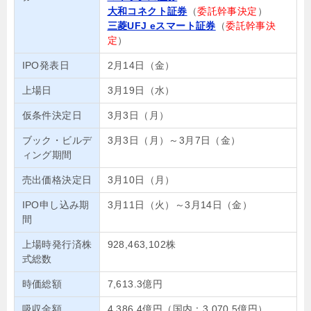
大和コネクト証券
（
委託幹事決定
）
三菱UFJ eスマート証券
（
委託幹事決
定
）
IPO発表日
2月14日（金）
上場日
3月19日（水）
仮条件決定日
3月3日（月）
ブック・ビルデ
3月3日（月）～3月7日（金）
ィング期間
売出価格決定日
3月10日（月）
IPO申し込み期
3月11日（火）～3月14日（金）
間
上場時発行済株
928,463,102株
式総数
時価総額
7,613.3億円
吸収金額
4,386.4億円（国内：3,070.5億円）