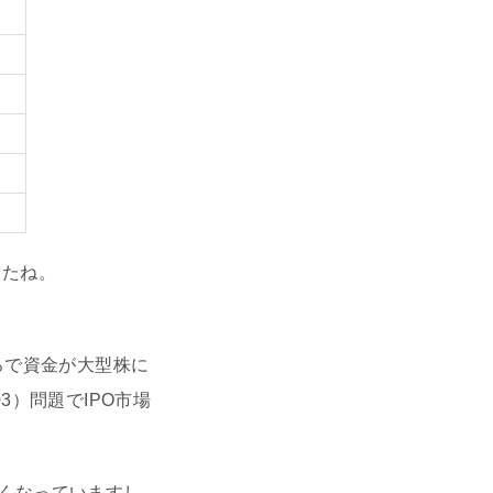
したね。
ろで資金が大型株に
03）問題でIPO市場
なくなっていますし、