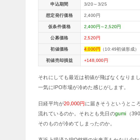
申込期間
3/20～3/25
想定発行価格
2,400円
仮条件価格
2,400円～2,520円
公募価格
2,520円
初値価格
4,000円
（10:49初値形成）
初値売却損益
+148,000円
それにしても最近は初値が飛ばなくなりま
一気にIPO市場が冷めた感じがします。
日経平均が
20,000円
に届きそうというとこ
流れているのか。それとも先日の
gumi
（39
そのものが冷めてしまったのか。
直近上場済みIPO銘柄の出来高もかなり少