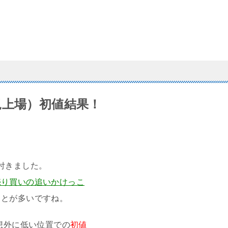
（新規上場）初値結果！
付きました。
売り買いの追いかけっこ
ことが多いですね。
想外に低い位置での
初値