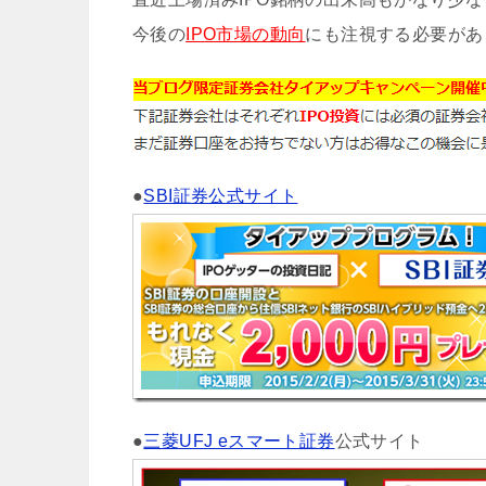
今後の
IPO市場の動向
にも注視する必要があ
●
SBI証券公式サイト
●
三菱UFJ eスマート証券
公式サイト