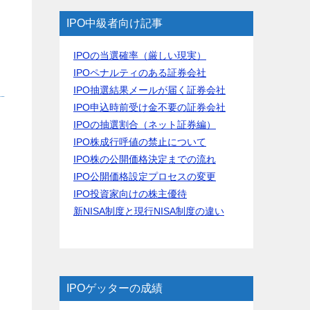
IPO中級者向け記事
IPOの当選確率（厳しい現実）
IPOペナルティのある証券会社
IPO抽選結果メールが届く証券会社
IPO申込時前受け金不要の証券会社
IPOの抽選割合（ネット証券編）
IPO株成行呼値の禁止について
IPO株の公開価格決定までの流れ
IPO公開価格設定プロセスの変更
IPO投資家向けの株主優待
新NISA制度と現行NISA制度の違い
IPOゲッターの成績