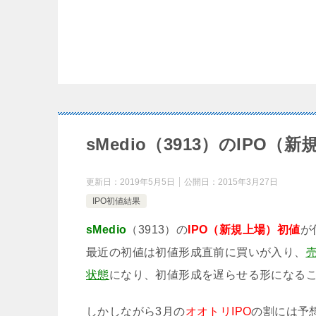
sMedio（3913）のIPO
更新日：
2019年5月5日
公開日：
2015年3月27日
IPO初値結果
sMedio
（3913）の
IPO（新規上場）初値
が
最近の初値は初値形成直前に買いが入り、
状態
になり、初値形成を遅らせる形になる
しかしながら3月の
オオトリIPO
の割には予