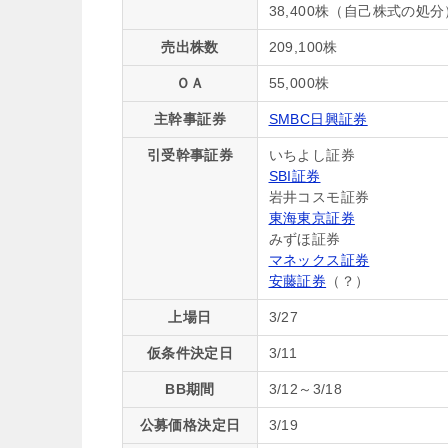
38,400株（自己株式の処分
売出株数
209,100株
ＯＡ
55,000株
主幹事証券
SMBC日興証券
引受幹事証券
いちよし証券
SBI証券
岩井コスモ証券
東海東京証券
みずほ証券
マネックス証券
安藤証券
（？）
上場日
3/27
仮条件決定日
3/11
BB期間
3/12～3/18
公募価格決定日
3/19