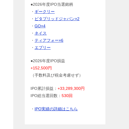
●2026年度IPO当選銘柄
・
ギークリー
・
ビタブリッドジャパン×2
・
GO×4
・
ネイス
・
ティアフォー×6
・
エブリー
●2026年度IPO損益
+152,500円
（手数料及び税金考慮せず）
IPO累計損益：
+33,289,300円
IPO総当選回数：
530回
・
IPO実績の詳細はこちら