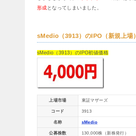
形成
となってしまいました。
sMedio（3913）のIPO（新規上
sMedio（3913）のIPO初値価格
上場市場
東証マザーズ
コード
3913
名称
sMedio
公募株数
130,000株（新株発行）