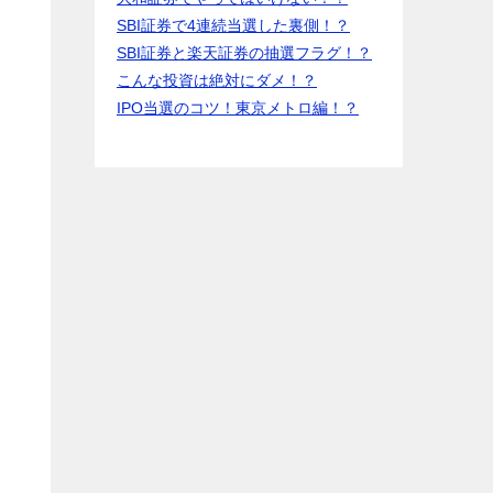
SBI証券で4連続当選した裏側！？
SBI証券と楽天証券の抽選フラグ！？
こんな投資は絶対にダメ！？
IPO当選のコツ！東京メトロ編！？