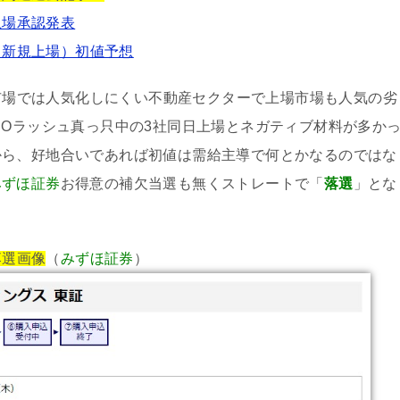
上場承認発表
O（新規上場）初値予想
PO市場では人気化しにくい不動産セクターで上場市場も人気の劣
POラッシュ真っ只中の3社同日上場とネガティブ材料が多か
から、好地合いであれば初値は需給主導で何とかなるのではな
みずほ証券
お得意の補欠当選も無くストレートで「
落選
」とな
落選画像
（
みずほ証券
）