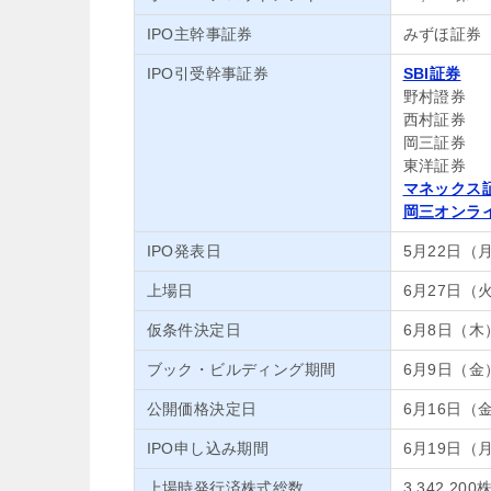
IPO主幹事証券
みずほ証券
IPO引受幹事証券
SBI証券
野村證券
西村証券
岡三証券
東洋証券
マネックス
岡三オンラ
IPO発表日
5月22日（
上場日
6月27日（
仮条件決定日
6月8日（木
ブック・ビルディング期間
6月9日（金
公開価格決定日
6月16日（
IPO申し込み期間
6月19日（
上場時発行済株式総数
3,342,200