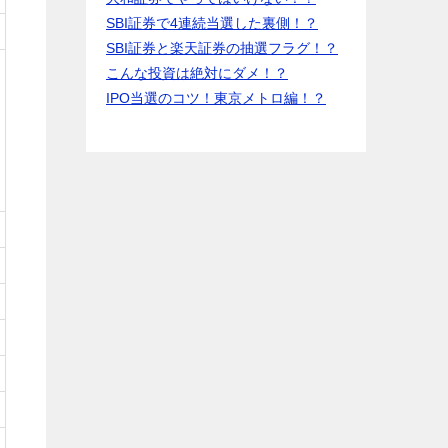
SBI証券で4連続当選した裏側！？
SBI証券と楽天証券の抽選フラグ！？
こんな投資は絶対にダメ！？
IPO当選のコツ！東京メトロ編！？