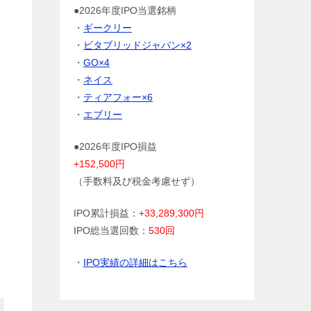
●2026年度IPO当選銘柄
・
ギークリー
・
ビタブリッドジャパン×2
・
GO×4
・
ネイス
・
ティアフォー×6
・
エブリー
●2026年度IPO損益
+152,500円
（手数料及び税金考慮せず）
IPO累計損益：
+33,289,300円
IPO総当選回数：
530回
・
IPO実績の詳細はこちら