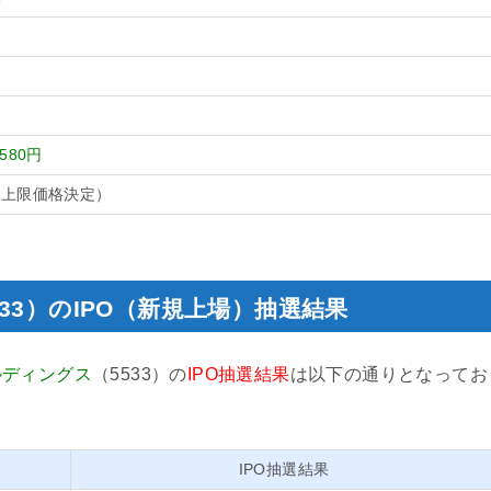
,580円
最上限価格決定）
33）のIPO（新規上場）抽選結果
ルディングス
（5533）の
IPO抽選結果
は以下の通りとなってお
IPO抽選結果