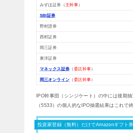
みずほ証券（
主幹事
）
SBI証券
野村證券
西村証券
岡三証券
東洋証券
マネックス証券
（
委託幹事
）
岡三オンライン
（
委託幹事
）
IPO幹事団（シンジケート）の中には後期
（5533）の個人的なIPO抽選結果はこれ
投資家登録（無料）だけでAmazonギフト券1