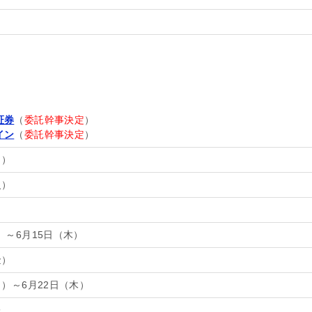
証券
（
委託幹事決定
）
イン
（
委託幹事決定
）
月）
火）
）
）～6月15日（木）
金）
月）～6月22日（木）
株