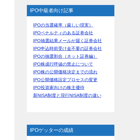
IPO中級者向け記事
IPOの当選確率（厳しい現実）
IPOペナルティのある証券会社
IPO抽選結果メールが届く証券会社
っ
IPO申込時前受け金不要の証券会社
IPOの抽選割合（ネット証券編）
IPO株成行呼値の禁止について
IPO株の公開価格決定までの流れ
IPO公開価格設定プロセスの変更
IPO投資家向けの株主優待
新NISA制度と現行NISA制度の違い
IPOゲッターの成績