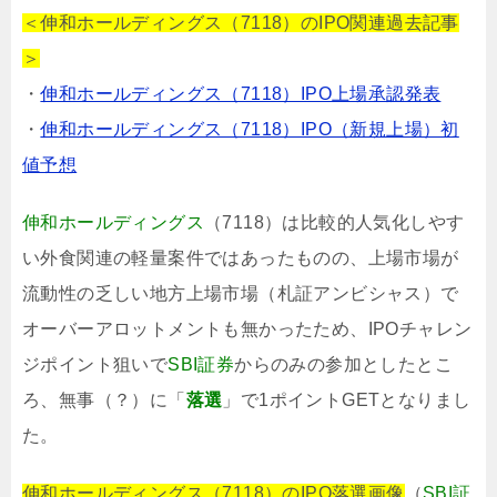
＜伸和ホールディングス（7118）のIPO関連過去記事
＞
・
伸和ホールディングス（7118）IPO上場承認発表
・
伸和ホールディングス（7118）IPO（新規上場）初
値予想
伸和ホールディングス
（7118）は比較的人気化しやす
い外食関連の軽量案件ではあったものの、上場市場が
流動性の乏しい地方上場市場（札証アンビシャス）で
オーバーアロットメントも無かったため、IPOチャレン
ジポイント狙いで
SBI証券
からのみの参加としたとこ
ろ、無事（？）に「
落選
」で1ポイントGETとなりまし
た。
伸和ホールディングス（7118）のIPO落選画像
（
SBI証