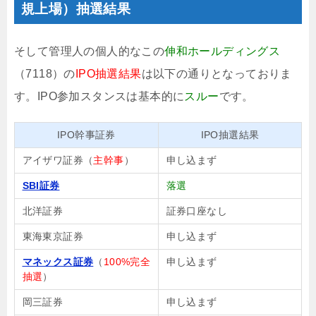
規上場）抽選結果
そして管理人の個人的なこの
伸和ホールディングス
（7118）の
IPO抽選結果
は以下の通りとなっておりま
す。IPO参加スタンスは基本的に
スルー
です。
IPO幹事証券
IPO抽選結果
アイザワ証券（
主幹事
）
申し込まず
SBI証券
落選
北洋証券
証券口座なし
東海東京証券
申し込まず
マネックス証券
（
100%完全
申し込まず
抽選
）
岡三証券
申し込まず