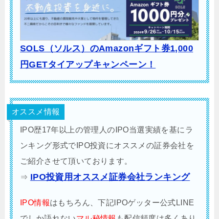
SOLS（ソルス）のAmazonギフト券1,000
円GETタイアップキャンペーン！
オススメ情報
IPO歴17年以上の管理人のIPO当選実績を基にラ
ンキング形式でIPO投資にオススメの証券会社を
ご紹介させて頂いております。
IPO投資用オススメ証券会社ランキング
⇒
IPO情報
はもちろん、下記IPOゲッター公式LINE
でしか語れない
マル秘情報
も配信頻度は多くあり