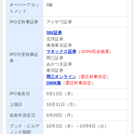
オーバーアロッ
0株
トメント
IPO主幹事証券
アイザワ証券
SBI証券
北洋証券
東海東京証券
マネックス証券
（
100%完全抽選
）
IPO引受幹事証
岡三証券
券
あかつき証券
東洋証券
岡三オンライン
（
委託幹事決定
）
DMM株
（
委託幹事決定
）
IPO発表日
9月12日（木）
上場日
10月21日（月）
仮条件決定日
9月30日（月）
ブック・ビルデ
10月2日（水）～10月8日（火）
ィング期間