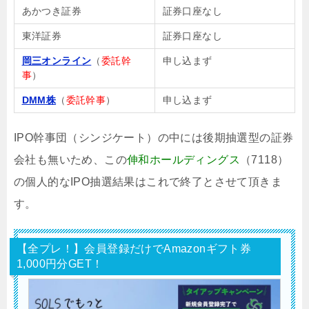
あかつき証券
証券口座なし
東洋証券
証券口座なし
岡三オンライン
（
委託幹
申し込まず
事
）
DMM株
（
委託幹事
）
申し込まず
IPO幹事団（シンジケート）の中には後期抽選型の証券
会社も無いため、この
伸和ホールディングス
（7118）
の個人的なIPO抽選結果はこれで終了とさせて頂きま
す。
【全プレ！】会員登録だけでAmazonギフト券
1,000円分GET！