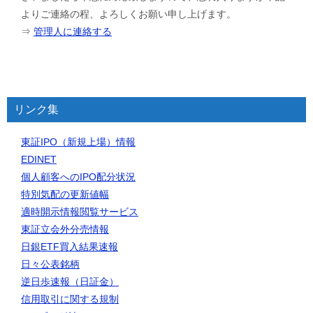
よりご連絡の程、よろしくお願い申し上げます。
⇒
管理人に連絡する
リンク集
東証IPO（新規上場）情報
EDINET
個人顧客へのIPO配分状況
特別気配の更新値幅
適時開示情報閲覧サービス
東証立会外分売情報
日銀ETF買入結果速報
日々公表銘柄
逆日歩速報（日証金）
信用取引に関する規制