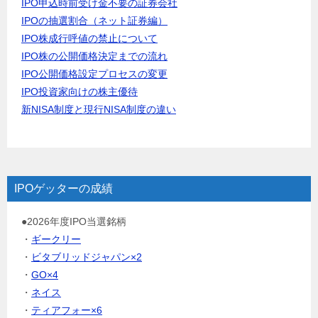
IPO申込時前受け金不要の証券会社
IPOの抽選割合（ネット証券編）
IPO株成行呼値の禁止について
IPO株の公開価格決定までの流れ
IPO公開価格設定プロセスの変更
IPO投資家向けの株主優待
新NISA制度と現行NISA制度の違い
IPOゲッターの成績
●2026年度IPO当選銘柄
・
ギークリー
・
ビタブリッドジャパン×2
・
GO×4
・
ネイス
・
ティアフォー×6