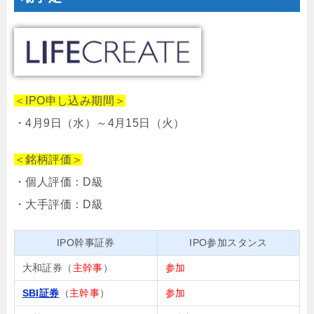
＜IPO申し込み期間＞
・4月9日（水）～4月15日（火）
＜銘柄評価＞
・個人評価：D級
・大手評価：D級
IPO幹事証券
IPO参加スタンス
大和証券（
主幹事
）
参加
SBI証券
（
主幹事
）
参加