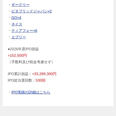
・
ギークリー
・
ビタブリッドジャパン×2
・
GO×4
・
ネイス
・
ティアフォー×6
・
エブリー
●2026年度IPO損益
+152,500円
（手数料及び税金考慮せず）
IPO累計損益：
+33,289,300円
IPO総当選回数：
530回
・
IPO実績の詳細はこちら