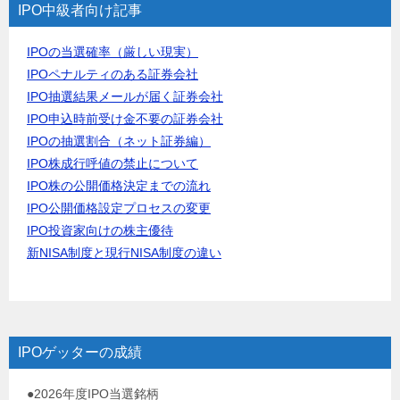
IPO中級者向け記事
IPOの当選確率（厳しい現実）
IPOペナルティのある証券会社
IPO抽選結果メールが届く証券会社
IPO申込時前受け金不要の証券会社
IPOの抽選割合（ネット証券編）
IPO株成行呼値の禁止について
IPO株の公開価格決定までの流れ
IPO公開価格設定プロセスの変更
IPO投資家向けの株主優待
新NISA制度と現行NISA制度の違い
IPOゲッターの成績
●2026年度IPO当選銘柄