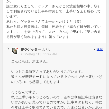
が。
話は変わりまして、ゲッターさんがこの波乱相場の中、取引
して利確されている記事を拝見して、上手いなぁと感心して
います。
あれっ、ゲッターさんて上手かったけ？と（笑）
私たち個人投資家は、毎日、神経をすり減らす日が続いてい
ます。ここを乗り切って、また、みんなで安心して笑い合え
る日が早く訪れますように願っています。
IPOゲッター
より:
返信
2025年4月11日 11:47 AM
こんにちは、満太さん。
いつもご贔屓下さってありがとうございます。
皆さんが悲観モードに入っている中でのオプチャ盛り上げ
のご尽力にも感謝しております。
そうなんですよ。
私は上手いキャラじゃないので、基本は利確記事は出さな
い方が良いと思っているのですが、記事ネタも無く、特に
今年は上手く取引できているので、たまには良いかと思っ