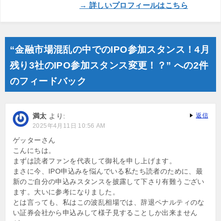
→ 詳しいプロフィールはこちら
“金融市場混乱の中でのIPO参加スタンス！4月
残り3社のIPO参加スタンス変更！？” への2件
のフィードバック
満太
より:
返信
2025年4月11日 10:56 AM
ゲッターさん
こんにちは。
まずは読者ファンを代表して御礼を申し上げます。
まさに今、IPO申込みを悩んでいる私たち読者のために、最
新のご自分の申込みスタンスを披露して下さり有難うござい
ます。大いに参考になりました。
とは言っても、私はこの波乱相場では、辞退ペナルティのな
い証券会社から申込みして様子見することしか出来ません