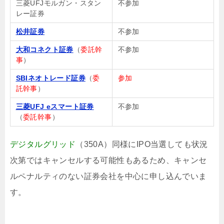
三菱UFJモルガン・スタン
不参加
レー証券
松井証券
不参加
大和コネクト証券
（
委託幹
不参加
事
）
SBIネオトレード証券
（
委
参加
託幹事
）
三菱UFJ eスマート証券
不参加
（
委託幹事
）
デジタルグリッド
（350A）同様にIPO当選しても状況
次第ではキャンセルする可能性もあるため、キャンセ
ルペナルティのない証券会社を中心に申し込んでいま
す。