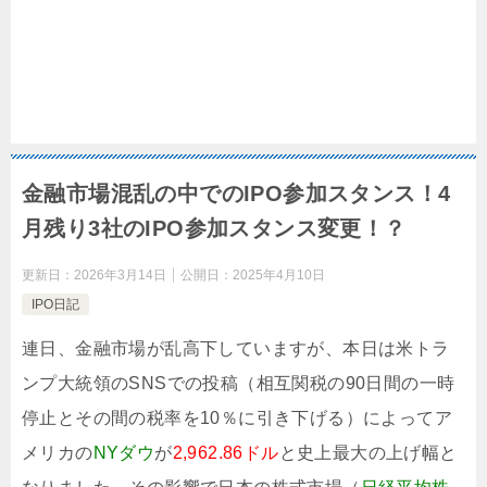
金融市場混乱の中でのIPO参加スタンス！4
月残り3社のIPO参加スタンス変更！？
更新日：
2026年3月14日
公開日：
2025年4月10日
IPO日記
連日、金融市場が乱高下していますが、本日は米トラ
ンプ大統領のSNSでの投稿（相互関税の90日間の一時
停止とその間の税率を10％に引き下げる）によってア
メリカの
NYダウ
が
2,962.86ドル
と史上最大の上げ幅と