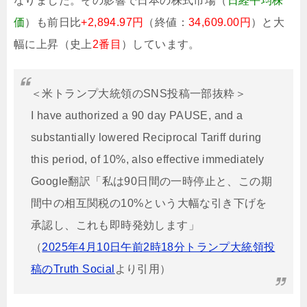
なりました。その影響で日本の株式市場（
日経平均株
価
）も前日比
+2,894.97円
（終値：
34,609.00円
）と大
幅に上昇（史上
2番目
）しています。
＜米トランプ大統領のSNS投稿一部抜粋＞
I have authorized a 90 day PAUSE, and a
substantially lowered Reciprocal Tariff during
this period, of 10%, also effective immediately
Google翻訳「私は90日間の一時停止と、この期
間中の相互関税の10%という大幅な引き下げを
承認し、これも即時発効します」
（
2025年4月10日午前2時18分トランプ大統領投
稿のTruth Social
より引用）