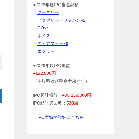
●2026年度IPO当選銘柄
・
ギークリー
・
ビタブリッドジャパン×2
・
GO×4
・
ネイス
・
ティアフォー×6
・
エブリー
●2026年度IPO損益
+152,500円
（手数料及び税金考慮せず）
IPO累計損益：
+33,289,300円
IPO総当選回数：
530回
・
IPO実績の詳細はこちら