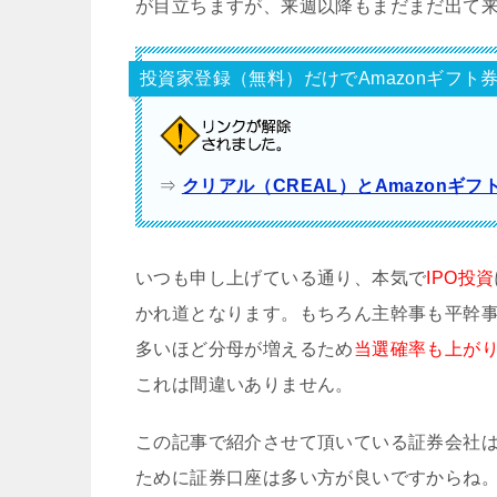
が目立ちますが、来週以降もまだまだ出て
投資家登録（無料）だけでAmazonギフト券1
⇒
クリアル（CREAL）とAmazonギフ
いつも申し上げている通り、本気で
IPO投資
かれ道となります。もちろん主幹事も平幹
多いほど分母が増えるため
当選確率も上が
これは間違いありません。
この記事で紹介させて頂いている証券会社
ために証券口座は多い方が良いですからね