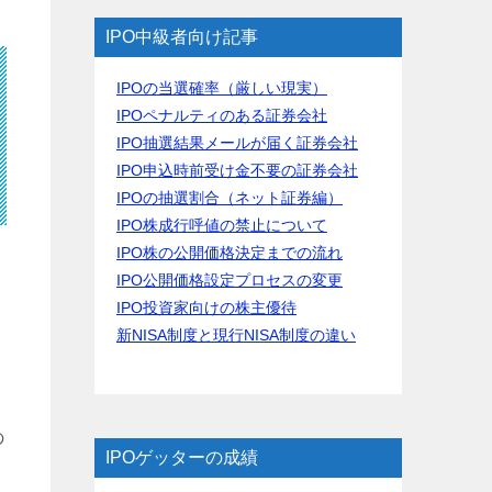
IPO中級者向け記事
IPOの当選確率（厳しい現実）
IPOペナルティのある証券会社
IPO抽選結果メールが届く証券会社
IPO申込時前受け金不要の証券会社
IPOの抽選割合（ネット証券編）
IPO株成行呼値の禁止について
IPO株の公開価格決定までの流れ
IPO公開価格設定プロセスの変更
IPO投資家向けの株主優待
新NISA制度と現行NISA制度の違い
の
IPOゲッターの成績