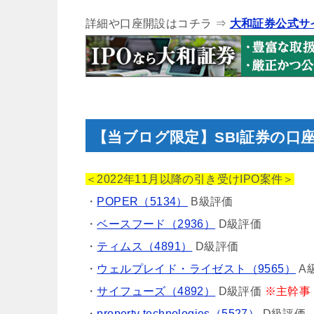
詳細や口座開設はコチラ ⇒
大和証券公式サ
【当ブログ限定】SBI証券の口
＜2022年11月以降の引き受けIPO案件＞
・
POPER（5134）
B級評価
・
ベースフード（2936）
D級評価
・
ティムス（4891）
D級評価
・
ウェルプレイド・ライゼスト（9565）
A
・
サイフューズ（4892）
D級評価
※主幹事
・
property technologies（5527）
D級評価