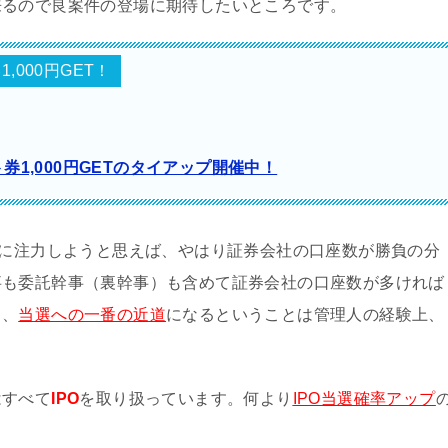
来るので良案件の登場に期待したいところです。
,000円GET！
ト券1,000円GETのタイアップ開催中！
に注力しようと思えば、やはり証券会社の口座数が勝負の分
事も委託幹事（裏幹事）も含めて証券会社の口座数が多ければ
り
、
当選への一番の近道
になるということは管理人の経験上、
はすべて
IPO
を取り扱っています。何より
IPO当選確率アップ
。