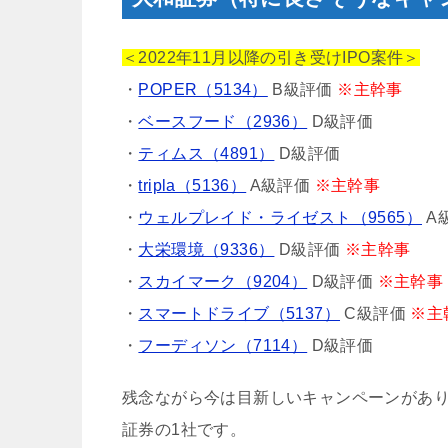
＜2022年11月以降の引き受けIPO案件＞
・
POPER（5134）
B級評価
※主幹事
・
ベースフード（2936）
D級評価
・
ティムス（4891）
D級評価
・
tripla（5136）
A級評価
※主幹事
・
ウェルプレイド・ライゼスト（9565）
A
・
大栄環境（9336）
D級評価
※主幹事
・
スカイマーク（9204）
D級評価
※主幹事
・
スマートドライブ（5137）
C級評価
※主
・
フーディソン（7114）
D級評価
残念ながら今は目新しいキャンペーンがあり
証券の1社です。