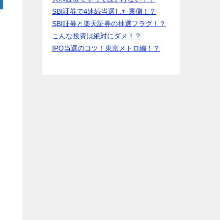
SBI証券で4連続当選した裏側！？
SBI証券と楽天証券の抽選フラグ！？
こんな投資は絶対にダメ！？
IPO当選のコツ！東京メトロ編！？
大