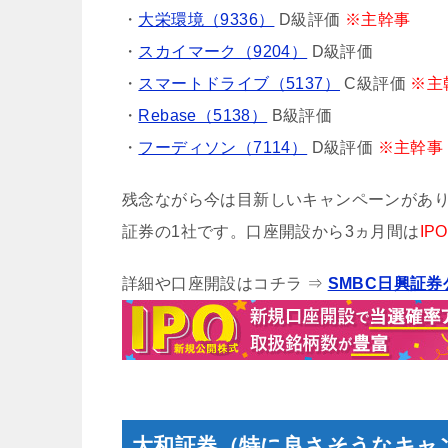
・
大栄環境（9336）
D級評価
※主幹事
・
スカイマーク（9204）
D級評価
・
スマートドライブ（5137）
C級評価
※主
・
Rebase（5138）
B級評価
・
フーディソン（7114）
D級評価
※主幹事
残念ながら今は目新しいキャンペーンがあり
証券の1社です。口座開設から3ヵ月間は
I
詳細や口座開設はコチラ ⇒
SMBC日興証
大和証券（特に良さそうなキャ