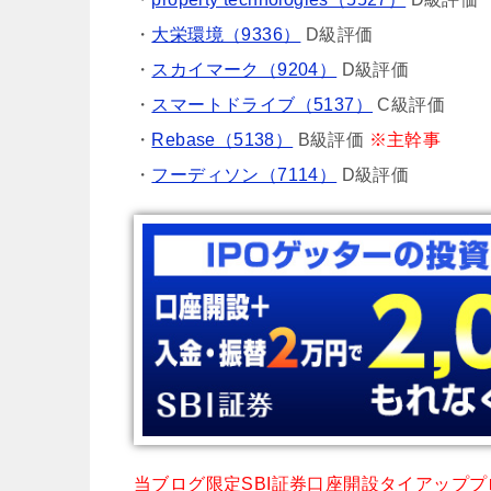
・
大栄環境（9336）
D級評価
・
スカイマーク（9204）
D級評価
・
スマートドライブ（5137）
C級評価
・
Rebase（5138）
B級評価
※主幹事
・
フーディソン（7114）
D級評価
当ブログ限定SBI証券口座開設タイアップ