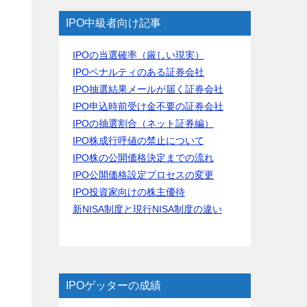
IPO中級者向け記事
IPOの当選確率（厳しい現実）
IPOペナルティのある証券会社
IPO抽選結果メールが届く証券会社
IPO申込時前受け金不要の証券会社
IPOの抽選割合（ネット証券編）
IPO株成行呼値の禁止について
IPO株の公開価格決定までの流れ
IPO公開価格設定プロセスの変更
IPO投資家向けの株主優待
新NISA制度と現行NISA制度の違い
タ
IPOゲッターの成績