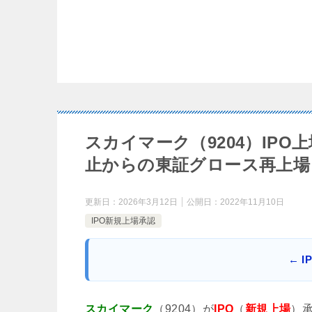
スカイマーク（9204）IP
止からの東証グロース再上場
更新日：
2026年3月12日
公開日：
2022年11月10日
IPO新規上場承認
← 
スカイマーク
（9204）が
IPO
（
新規上場
）