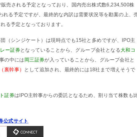
外で販売される予定となっており、国内売出株式数6,234,500株
処に行われる予定ですが、最終的な内訳は需要状況等を勘案の上、
定される予定となっております。
幹事団（シンジケート）は現時点でも15社と多めですが、IPO主
ンレー証券
となっていることから、グループ会社となる
大和コ
事の中には
岡三証券
が入っていることから、グループ会社と
事（裏幹事）
として追加され、最終的には18社まで増えそうで
ート証券
はIPO主幹事からの委託となるため、割り当て株数も
券公式サイト