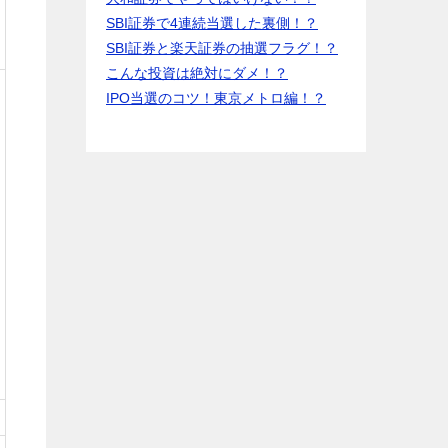
SBI証券で4連続当選した裏側！？
SBI証券と楽天証券の抽選フラグ！？
こんな投資は絶対にダメ！？
IPO当選のコツ！東京メトロ編！？