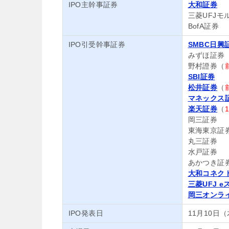
IPO主幹事証券
大和証券
三菱UFJ
BofA証券
IPO引受幹事証券
SMBC日興
みずほ証券
野村證券（
SBI証券
松井証券
（
マネックス
楽天証券
（
岡三証券
東海東京証
丸三証券
水戸証券
あかつき証
大和コネク
三菱UFJ 
岡三オンラ
IPO発表日
11月10日