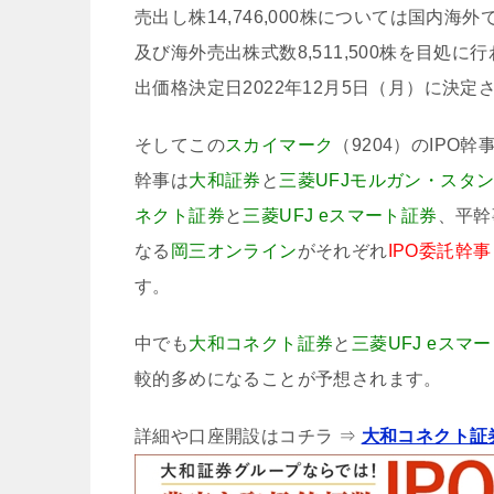
売出し株14,746,000株については国内海
及び海外売出株式数8,511,500株を目
出価格決定日2022年12月5日（月）に決
そしてこの
スカイマーク
（9204）のIPO
幹事は
大和証券
と
三菱UFJモルガン・スタ
ネクト証券
と
三菱UFJ eスマート証券
、平幹
なる
岡三オンライン
がそれぞれ
IPO委託幹
す。
中でも
大和コネクト証券
と
三菱UFJ eスマ
較的多めになることが予想されます。
詳細や口座開設はコチラ ⇒
大和コネクト証