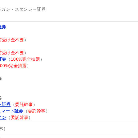
モルガン・スタンレー証券
証券
前受け金不要
）
前受け金不要
）
証券
（
100%完全抽選
）
100%完全抽選
）
券
券
ト証券
（
委託幹事
）
eスマート証券
（
委託幹事
）
イン
（
委託幹事
）
（木）