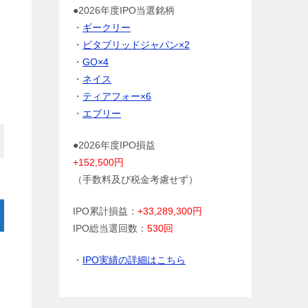
●2026年度IPO当選銘柄
・
ギークリー
・
ビタブリッドジャパン×2
・
GO×4
・
ネイス
・
ティアフォー×6
・
エブリー
●2026年度IPO損益
+152,500円
（手数料及び税金考慮せず）
IPO累計損益：
+33,289,300円
IPO総当選回数：
530回
・
IPO実績の詳細はこちら