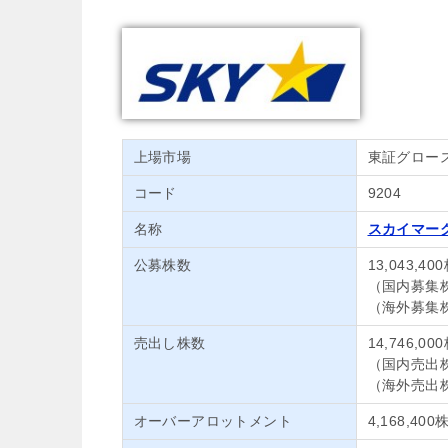
上場市場
東証グロー
コード
9204
名称
スカイマー
公募株数
13,043,40
（国内募集株式
（海外募集株式
売出し株数
14,746,00
（国内売出株式
（海外売出株式
オーバーアロットメント
4,168,400