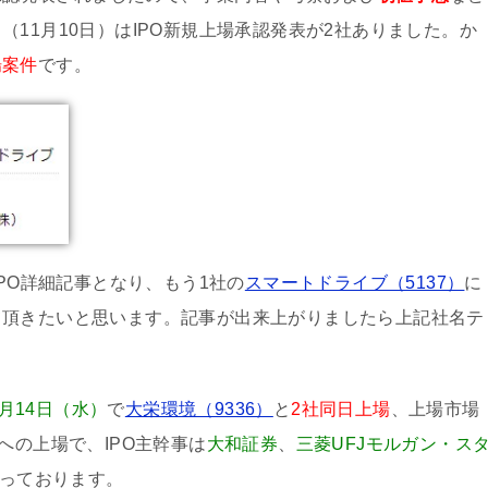
11月10日）はIPO新規上場承認発表が2社ありました。か
場案件
です。
のIPO詳細記事となり、もう1社の
スマートドライブ（5137）
に
て頂きたいと思います。記事が出来上がりましたら上記社名テ
2月14日（水）
で
大栄環境（9336）
と
2社同日上場
、上場市場
への上場で、IPO主幹事は
大和証券
、
三菱UFJモルガン・ス
っております。