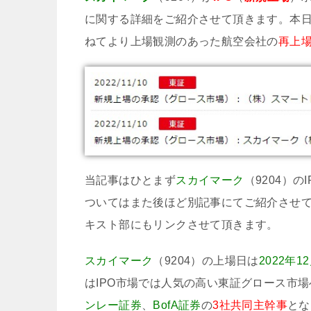
に関する詳細をご紹介させて頂きます。本日（
ねてより上場観測のあった航空会社の
再上
当記事はひとまず
スカイマーク
（9204）
ついてはまた後ほど別記事にてご紹介させ
キスト部にもリンクさせて頂きます。
スカイマーク
（9204）の上場日は
2022年1
はIPO市場では人気の高い東証グロース市場
ンレー証券
、
BofA証券
の
3社共同主幹事
とな