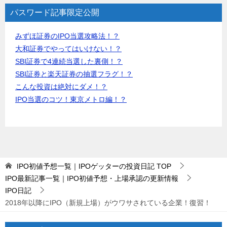
パスワード記事限定公開
みずほ証券のIPO当選攻略法！？
大和証券でやってはいけない！？
SBI証券で4連続当選した裏側！？
SBI証券と楽天証券の抽選フラグ！？
こんな投資は絶対にダメ！？
IPO当選のコツ！東京メトロ編！？
IPO初値予想一覧｜IPOゲッターの投資日記
TOP
IPO最新記事一覧｜IPO初値予想・上場承認の更新情報
IPO日記
2018年以降にIPO（新規上場）がウワサされている企業！復習！