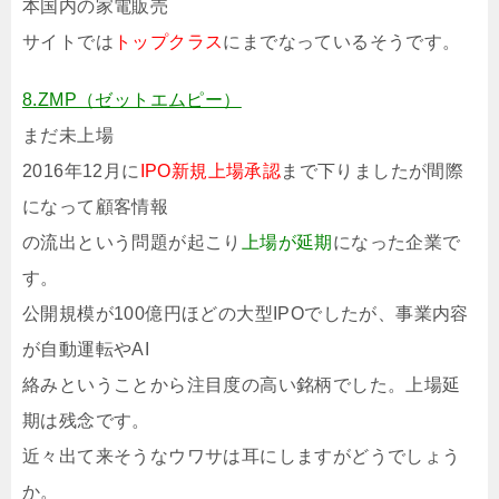
本国内の家電販売
サイトでは
トップクラス
にまでなっているそうです。
8.ZMP（ゼットエムピー）
まだ未上場
2016年12月に
IPO新規上場承認
まで下りましたが間際
になって顧客情報
の流出という問題が起こり
上場が延期
になった企業で
す。
公開規模が100億円ほどの大型IPOでしたが、事業内容
が自動運転やAI
絡みということから注目度の高い銘柄でした。上場延
期は残念です。
近々出て来そうなウワサは耳にしますがどうでしょう
か。