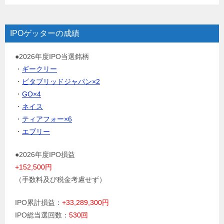
IPOゲッターの成績
●2026年度IPO当選銘柄
・
ギークリー
・
ビタブリッドジャパン×2
・
GO×4
・
ネイス
・
ティアフォー×6
・
エブリー
●2026年度IPO損益
+152,500円
（手数料及び税金考慮せず）
IPO累計損益：
+33,289,300円
IPO総当選回数：
530回