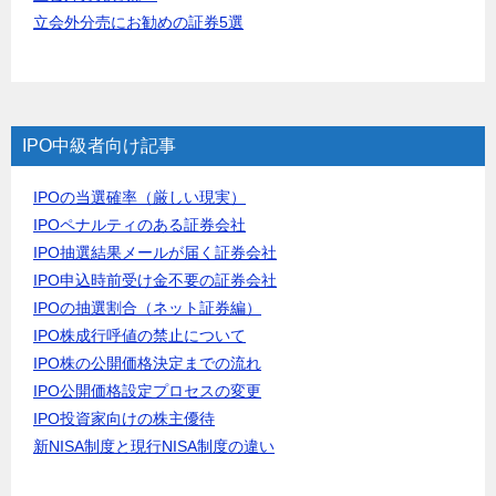
立会外分売にお勧めの証券5選
IPO中級者向け記事
IPOの当選確率（厳しい現実）
IPOペナルティのある証券会社
IPO抽選結果メールが届く証券会社
IPO申込時前受け金不要の証券会社
IPOの抽選割合（ネット証券編）
IPO株成行呼値の禁止について
IPO株の公開価格決定までの流れ
IPO公開価格設定プロセスの変更
IPO投資家向けの株主優待
新NISA制度と現行NISA制度の違い