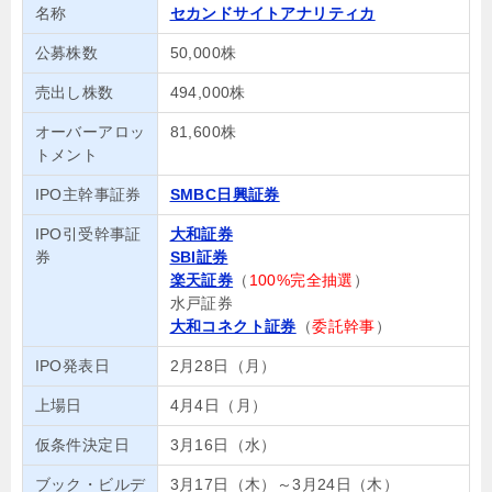
名称
セカンドサイトアナリティカ
公募株数
50,000株
売出し株数
494,000株
オーバーアロッ
81,600株
トメント
IPO主幹事証券
SMBC日興証券
IPO引受幹事証
大和証券
券
SBI証券
楽天証券
（
100%完全抽選
）
水戸証券
大和コネクト証券
（
委託幹事
）
IPO発表日
2月28日（月）
上場日
4月4日（月）
仮条件決定日
3月16日（水）
ブック・ビルデ
3月17日（木）～3月24日（木）