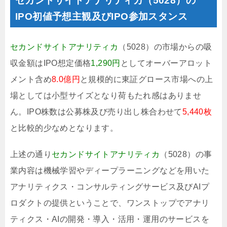
セカンドサイトアナリティカ（5028）の
IPO初値予想主観及びIPO参加スタンス
セカンドサイトアナリティカ
（5028）の市場からの吸
収金額はIPO想定価格
1,290円
としてオーバーアロット
メント含め
8.0億円
と規模的に東証グロース市場への上
場としては小型サイズとなり荷もたれ感はありませ
ん。IPO株数は公募株及び売り出し株合わせて
5,440枚
と比較的少なめとなります。
上述の通り
セカンドサイトアナリティカ
（5028）の事
業内容は機械学習やディープラーニングなどを用いた
アナリティクス・コンサルティングサービス及びAIプ
ロダクトの提供ということで、ワンストップでアナリ
ティクス・AIの開発・導入・活用・運用のサービスを