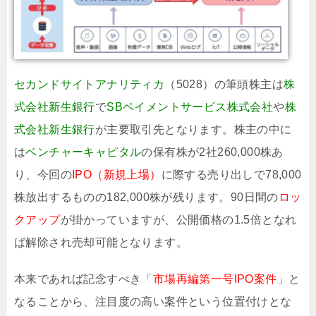
セカンドサイトアナリティカ
（5028）の筆頭株主は
株
式会社新生銀行
で
SBペイメントサービス株式会社
や
株
式会社新生銀行
が主要取引先となります。株主の中に
は
ベンチャーキャピタル
の保有株が2社260,000株あ
り、今回の
IPO（新規上場）
に際する売り出しで78,000
株放出するものの182,000株が残ります。90日間の
ロッ
クアップ
が掛かっていますが、公開価格の1.5倍となれ
ば解除され売却可能となります。
本来であれば記念すべき「
市場再編第一号IPO案件
」と
なることから、注目度の高い案件という位置付けとな