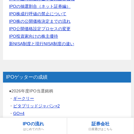
IPOの抽選割合（ネット証券編）
IPO株成行呼値の禁止について
IPO株の公開価格決定までの流れ
IPO公開価格設定プロセスの変更
IPO投資家向けの株主優待
新NISA制度と現行NISA制度の違い
IPOゲッターの成績
●2026年度IPO当選銘柄
・
ギークリー
・
ビタブリッドジャパン×2
・
GO×4
・
ネイス
IPOの流れ
証券会社
・
ティアフォー×6
はじめての方へ
口座選びはこちら