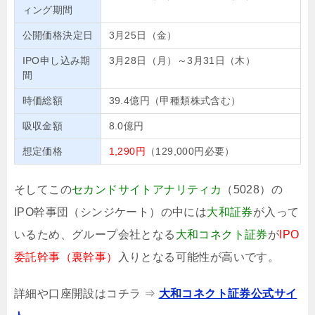
ィング期間
公開価格決定日
3月25日（金）
IPO申し込み期
3月28日（月）～3月31日（木）
間
時価総額
39.4億円（甲種類株式含む）
吸収金額
8.0億円
想定価格
1,290円
（129,000円必要）
そしてこの
セカンドサイトアナリティカ
（5028）の
IPO幹事団（シンジケート）の中には
大和証券
が入って
いるため、グループ会社となる
大和コネクト証券
が
IPO
委託幹事（裏幹事）
入りとなる可能性が高いです。
詳細や口座開設はコチラ ⇒
大和コネクト証券公式サイ