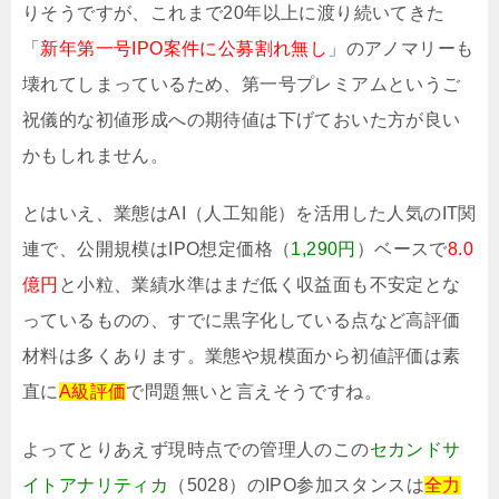
りそうですが、これまで20年以上に渡り続いてきた
「
新年第一号IPO案件に公募割れ無し
」のアノマリーも
壊れてしまっているため、第一号プレミアムというご
祝儀的な初値形成への期待値は下げておいた方が良い
かもしれません。
とはいえ、業態はAI（人工知能）を活用した人気のIT関
連で、公開規模はIPO想定価格（
1,290円
）ベースで
8.0
億円
と小粒、業績水準はまだ低く収益面も不安定とな
っているものの、すでに黒字化している点など高評価
材料は多くあります。業態や規模面から初値評価は素
直に
A級評価
で問題無いと言えそうですね。
よってとりあえず現時点での管理人のこの
セカンドサ
イトアナリティカ
（5028）のIPO参加スタンスは
全力