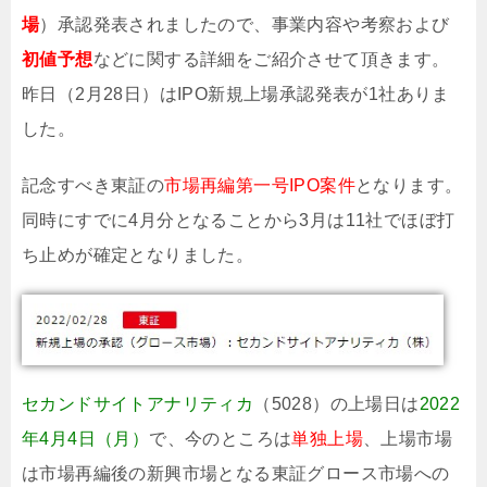
場
）承認発表されましたので、事業内容や考察および
初値予想
などに関する詳細をご紹介させて頂きます。
昨日（2月28日）はIPO新規上場承認発表が1社ありま
した。
記念すべき東証の
市場再編第一号IPO案件
となります。
同時にすでに4月分となることから3月は11社でほぼ打
ち止めが確定となりました。
セカンドサイトアナリティカ
（5028）の上場日は
2022
年4月4日（月）
で、今のところは
単独上場
、上場市場
は市場再編後の新興市場となる東証グロース市場への