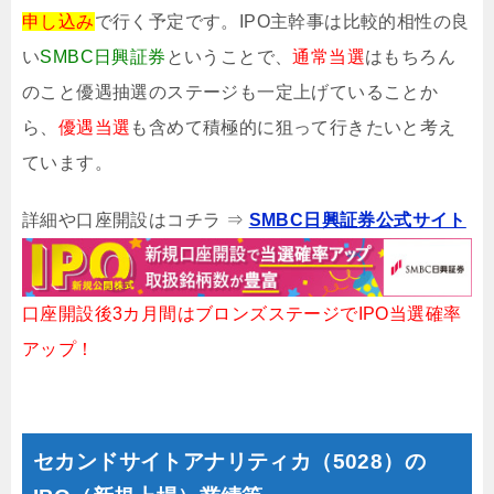
申し込み
で行く予定です。IPO主幹事は比較的相性の良
い
SMBC日興証券
ということで、
通常当選
はもちろん
のこと優遇抽選のステージも一定上げていることか
ら、
優遇当選
も含めて積極的に狙って行きたいと考え
ています。
詳細や口座開設はコチラ ⇒
SMBC日興証券公式サイト
口座開設後3カ月間はブロンズステージでIPO当選確率
アップ！
セカンドサイトアナリティカ（5028）の