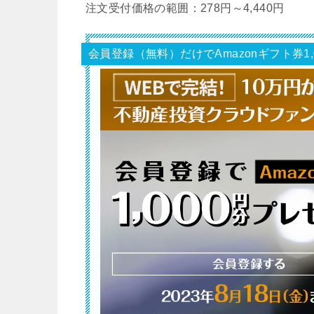
注文受付価格の範囲：278円～4,440円
会員登録（無料）だけでAmazonギフト券1,