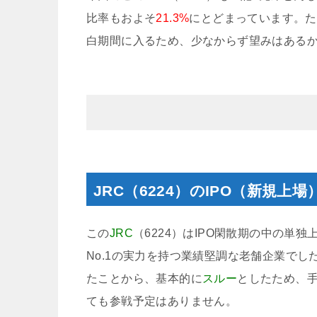
比率もおよそ
21.3%
にとどまっています。た
白期間に入るため、少なからず望みはある
JRC（6224）のIPO（新規上
この
JRC
（6224）はIPO閑散期の中の
No.1の実力を持つ業績堅調な老舗企業で
たことから、基本的に
スルー
としたため、手
ても参戦予定はありません。