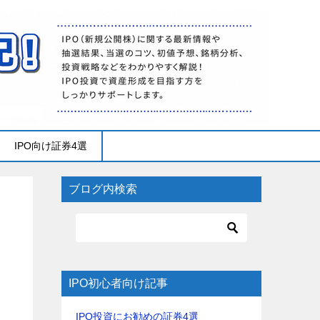
IPO向け証券4選
ブログ内検索
IPO初心者向け記事
IPO投資にお勧めの証券4選