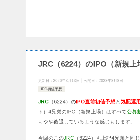
JRC（6224）のIPO（新
更新日：
2026年3月13日
公開日：
2023年8月8日
IPO初値予想
JRC
（6224）の
IPO直前初値予想
と
気配運
ト）4兄弟のIPO（新規上場）はすべて
公募
もやや後退しているような感じもします。
今回のこの
JRC
（6224）も上記4兄弟と同