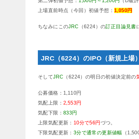
第二弾初値予想：
1,000円～1,200円
（D級
上場直前時点（今回）初値予想：
1,050円
ちなみにこの
JRC
（6224）の
訂正目論見書
JRC（6224）のIPO（新規上
そして
JRC
（6224）の明日の初値決定前の
公募価格：1,110円
気配上限：
2,553円
気配下限：
833円
上限気配更新：
10分で56円
づつ。
下限気配更新：
3分で通常の更新値幅
（1,5