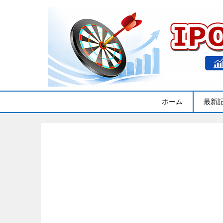
ホーム
最新