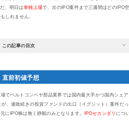
だ、明日は
単独上場
で、次のIPO案件まで三週間ほどのIPO
かもしれません。
この記事の目次
場）直前初値予想
単独上場でベルトコンベヤ部品業界では国内最大手かつ国内シェア
したが、連敗続きの投資ファンドの出口（イグジット）案件だっ
元にIPO株は無く静観のみとなります。
IPOセカンダリ
につ