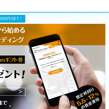
000円GET！