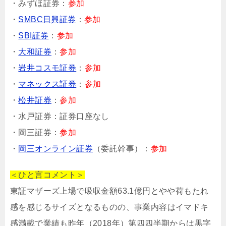
・みずほ証券：
参加
・
SMBC日興証券
：
参加
・
SBI証券
：
参加
・
大和証券
：
参加
・
岩井コスモ証券
：
参加
・
マネックス証券
：
参加
・
松井証券
：
参加
・水戸証券：証券口座なし
・岡三証券：
参加
・
岡三オンライン証券
（委託幹事）：
参加
＜ひと言コメント＞
東証マザーズ上場で吸収金額63.1億円とやや荷もたれ
感を感じるサイズとなるものの、事業内容はイマドキ
感満載で業績も昨年（2018年）第四四半期からは黒字