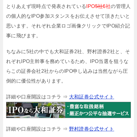
とりあえず現時点で発表されている
IPO
5社
6社
の管理人
の個人的なIPO参加スタンスをお伝えさせて頂きたいと
思います。それぞれ企業ロゴ画像クリックでIPO紹介記
事に飛びます。
ちなみに5社の中でも大和証券2社、野村證券2社と、そ
れぞれIPO主幹事を務めているため、IPO当選を狙うな
らこの証券会社2社からのIPO申し込みは当然ながら圧
倒的に優位性があります。
詳細や口座開設はコチラ ⇒
大和証券公式サイト
詳細や口座開設はコチラ ⇒
野村證券公式サイト