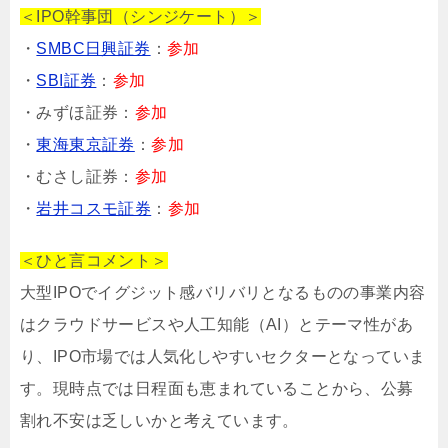
＜IPO幹事団（シンジケート）＞
・
SMBC日興証券
：
参加
・
SBI証券
：
参加
・みずほ証券：
参加
・
東海東京証券
：
参加
・むさし証券：
参加
・
岩井コスモ証券
：
参加
＜ひと言コメント＞
大型IPOでイグジット感バリバリとなるものの事業内容
は
クラウドサービス
や
人工知能（AI）と
テーマ性があ
り、IPO市場では人気化しやすいセクターとなっていま
す。現時点では日程面も恵まれていることから、公募
割れ不安は乏しいかと考えています。