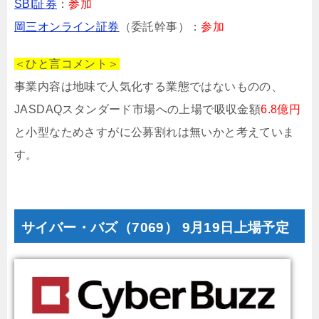
SBI証券
：
参加
岡三オンライン証券
（委託幹事）：
参加
＜ひと言コメント＞
事業内容は地味で人気化する業態ではないものの、
JASDAQスタンダード市場への上場で吸収金額
6.8億円
と小型なためさすがに公募割れは無いかと考えていま
す。
サイバー・バズ（7069） 9月19日上場予定