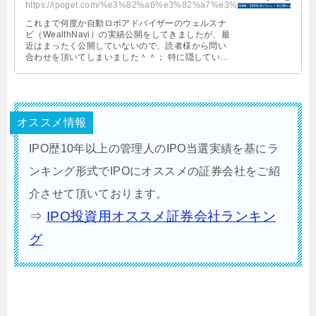
https://ipoget.com/%e3%82%a6%e3%82%a7%e3%83%ab%e3%82%b9%e3%83%8a%e3%83%93%ef%...
これまで何度か自動ロボアドバイザーのウェルスナ
ビ（WealthNavi）の実績公開をしてきましたが、最
近はまったく公開していないので、読者様から問い
合わせを頂いてしまいました＾＾； 特に隠していた
わけではありませんが、公 …
オススメ情報
IPO歴10年以上の管理人のIPO当選実績を基にラ
ンキング形式でIPOにオススメの証券会社をご紹
介させて頂いております。
⇒
IPO投資用オススメ証券会社ランキン
グ