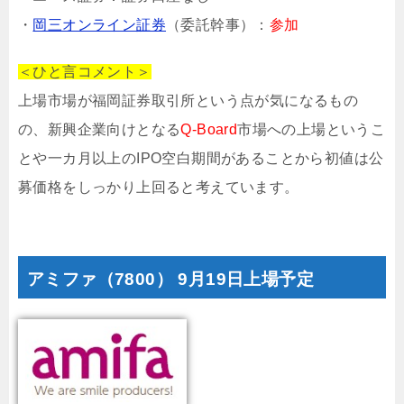
・
岡三オンライン証券
（委託幹事）：
参加
＜ひと言コメント＞
上場市場が福岡証券取引所という点が気になるもの
の、新興企業向けとなる
Q-Board
市場への上場というこ
とや一カ月以上のIPO空白期間があることから初値は公
募価格をしっかり上回ると考えています。
アミファ
（7800）
9月19日上場予定