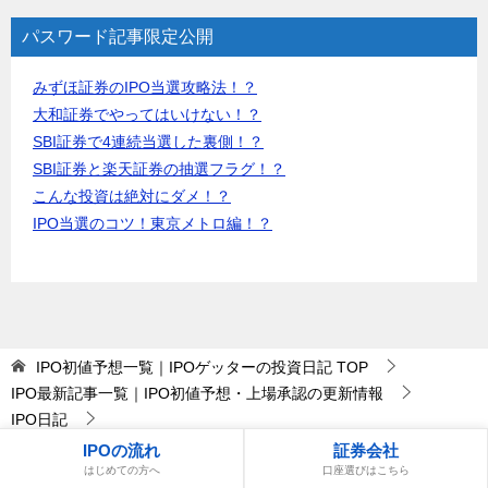
パスワード記事限定公開
みずほ証券のIPO当選攻略法！？
大和証券でやってはいけない！？
SBI証券で4連続当選した裏側！？
SBI証券と楽天証券の抽選フラグ！？
こんな投資は絶対にダメ！？
IPO当選のコツ！東京メトロ編！？
IPO初値予想一覧｜IPOゲッターの投資日記
TOP
IPO最新記事一覧｜IPO初値予想・上場承認の更新情報
IPO日記
2019年9月IPO（新規上場）予定6社の管理人のIPO参加スタンスと
IPOの流れ
証券会社
考察！
はじめての方へ
口座選びはこちら