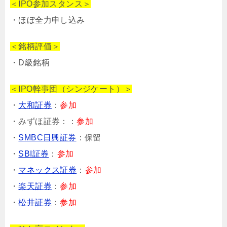
＜IPO参加スタンス＞
・ほぼ全力申し込み
＜銘柄評価＞
・D級銘柄
＜IPO幹事団（シンジケート）＞
・
大和証券
：
参加
・みずほ証券：：
参加
・
SMBC日興証券
：保留
・
SBI証券
：
参加
・
マネックス証券
：
参加
・
楽天証券
：
参加
・
松井証券
：
参加