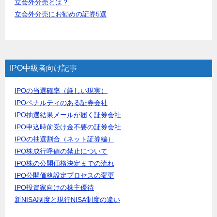
立会外分売とは？
立会外分売にお勧めの証券5選
IPO中級者向け記事
IPOの当選確率（厳しい現実）
IPOペナルティのある証券会社
IPO抽選結果メールが届く証券会社
IPO申込時前受け金不要の証券会社
IPOの抽選割合（ネット証券編）
IPO株成行呼値の禁止について
IPO株の公開価格決定までの流れ
IPO公開価格設定プロセスの変更
IPO投資家向けの株主優待
新NISA制度と現行NISA制度の違い