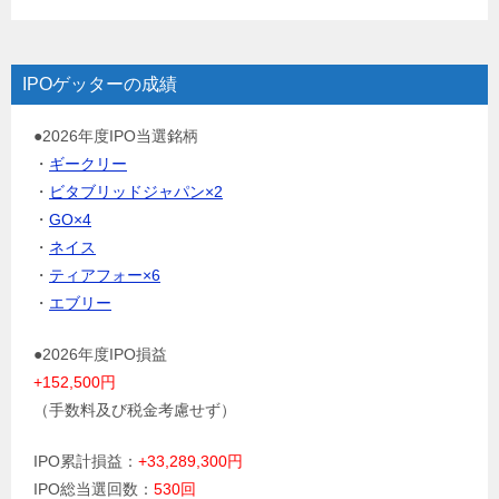
IPOゲッターの成績
●2026年度IPO当選銘柄
・
ギークリー
・
ビタブリッドジャパン×2
・
GO×4
・
ネイス
・
ティアフォー×6
・
エブリー
●2026年度IPO損益
+152,500円
（手数料及び税金考慮せず）
IPO累計損益：
+33,289,300円
IPO総当選回数：
530回