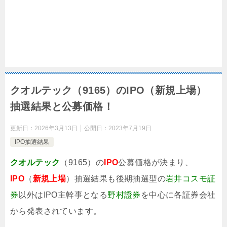
クオルテック（9165）のIPO（新規上場）
抽選結果と公募価格！
更新日：
2026年3月13日
公開日：
2023年7月19日
IPO抽選結果
クオルテック
（9165）の
IPO
公募価格が決まり、
IPO
（
新規上場
）抽選結果も後期抽選型の
岩井コスモ証
券
以外はIPO主幹事となる
野村證券
を中心に各証券会社
から発表されています。