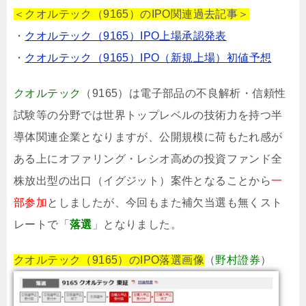
＜クオルテック（9165）のIPO関連過去記事＞
・
クオルテック（9165）IPO上場承認発表
・
クオルテック（9165）IPO（新規上場）初値予想
クオルテック
（9165）は電子部品の不良解析・信頼性
試験等の分野では世界トップレベルの技術力を持つ半
導体関連企業となりますが、公開規模に荷もたれ感が
ある上にオファリング・レシオ高めの投資ファンド全
株放出型の出口（イグジット）案件となることから
一
部参加
としましたが、今回もまた補欠当選も無くスト
レートで「
落選
」となりました。
クオルテック（9165）のIPO落選画像
（
野村證券
）