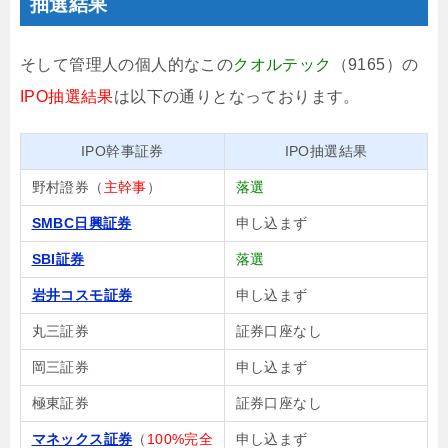
抽選結果
そして管理人の個人的なこの
クオルテック
（9165）の
IPO抽選結果
は以下の通りとなっております。
IPO幹事証券
IPO抽選結果
野村證券（
主幹事
）
落選
SMBC日興証券
申し込まず
SBI証券
落選
岩井コスモ証券
申し込まず
丸三証券
証券口座なし
岡三証券
申し込まず
極東証券
証券口座なし
マネックス証券
（
100%完全
申し込まず