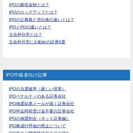
IPOの吸収金額とは？
IPOのロックアップとは？
IPOの公募株と売出株の違いとは？
IPOとPOの違いとは？
立会外分売とは？
立会外分売にお勧めの証券5選
IPO中級者向け記事
IPOの当選確率（厳しい現実）
IPOペナルティのある証券会社
IPO抽選結果メールが届く証券会社
IPO申込時前受け金不要の証券会社
IPOの抽選割合（ネット証券編）
IPO株成行呼値の禁止について