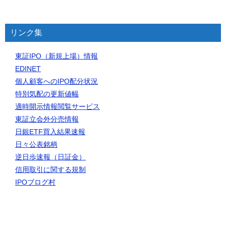
リンク集
東証IPO（新規上場）情報
EDINET
個人顧客へのIPO配分状況
特別気配の更新値幅
適時開示情報閲覧サービス
東証立会外分売情報
日銀ETF買入結果速報
日々公表銘柄
逆日歩速報（日証金）
信用取引に関する規制
IPOブログ村