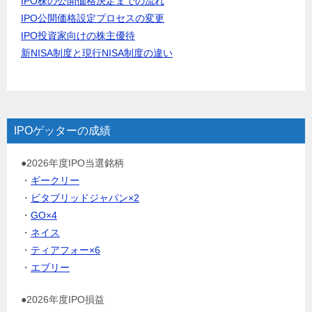
IPO株の公開価格決定までの流れ
IPO公開価格設定プロセスの変更
IPO投資家向けの株主優待
新NISA制度と現行NISA制度の違い
IPOゲッターの成績
●2026年度IPO当選銘柄
・
ギークリー
・
ビタブリッドジャパン×2
・
GO×4
・
ネイス
・
ティアフォー×6
・
エブリー
●2026年度IPO損益