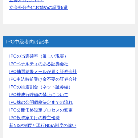
立会外分売にお勧めの証券5選
IPO中級者向け記事
IPOの当選確率（厳しい現実）
IPOペナルティのある証券会社
IPO抽選結果メールが届く証券会社
IPO申込時前受け金不要の証券会社
IPOの抽選割合（ネット証券編）
IPO株成行呼値の禁止について
IPO株の公開価格決定までの流れ
IPO公開価格設定プロセスの変更
IPO投資家向けの株主優待
新NISA制度と現行NISA制度の違い