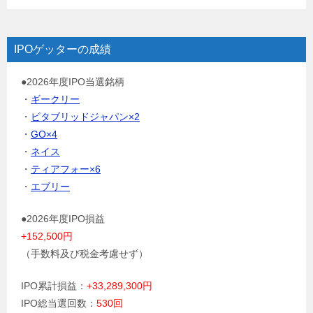
IPOゲッターの成績
●2026年度IPO当選銘柄
・
ギークリー
・
ビタブリッドジャパン×2
・
GO×4
・
ネイス
・
ティアフォー×6
・
エブリー
●2026年度IPO損益
+152,500円
（手数料及び税金考慮せず）
IPO累計損益：
+33,289,300円
IPO総当選回数：
530回