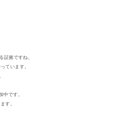
る証拠ですね。
持っています。
。
加中です。
します。