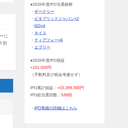
●2026年度IPO当選銘柄
・
ギークリー
・
ビタブリッドジャパン×2
・
GO×4
・
ネイス
トーに
・
ティアフォー×6
大切
・
エブリー
●2026年度IPO損益
+152,500円
（手数料及び税金考慮せず）
IPO累計損益：
+33,289,300円
IPO総当選回数：
530回
・
IPO実績の詳細はこちら