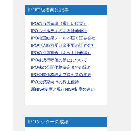
IPO中級者向け記事
IPOの当選確率（厳しい現実）
IPOペナルティのある証券会社
IPO抽選結果メールが届く証券会社
IPO申込時前受け金不要の証券会社
IPOの抽選割合（ネット証券編）
IPO株成行呼値の禁止について
IPO株の公開価格決定までの流れ
IPO公開価格設定プロセスの変更
IPO投資家向けの株主優待
新NISA制度と現行NISA制度の違い
IPOゲッターの成績