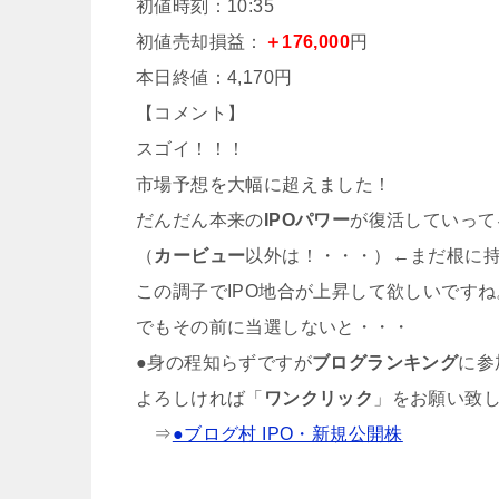
初値時刻：10:35
初値売却損益：
＋176,000
円
本日終値：4,170円
【コメント】
スゴイ！！！
市場予想を大幅に超えました！
だんだん本来の
IPOパワー
が復活していって
（
カービュー
以外は！・・・）←まだ根に
この調子でIPO地合が上昇して欲しいですね
でもその前に当選しないと・・・
●身の程知らずですが
ブログランキング
に参
よろしければ「
ワンクリック
」をお願い致
⇒
●ブログ村 IPO・新規公開株