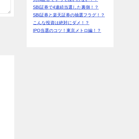
SBI証券で4連続当選した裏側！？
SBI証券と楽天証券の抽選フラグ！？
こんな投資は絶対にダメ！？
IPO当選のコツ！東京メトロ編！？