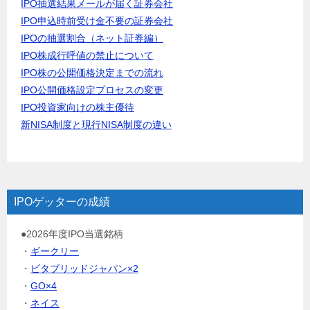
IPO抽選結果メールが届く証券会社
IPO申込時前受け金不要の証券会社
IPOの抽選割合（ネット証券編）
IPO株成行呼値の禁止について
IPO株の公開価格決定までの流れ
IPO公開価格設定プロセスの変更
IPO投資家向けの株主優待
新NISA制度と現行NISA制度の違い
IPOゲッターの成績
●2026年度IPO当選銘柄
・
ギークリー
・
ビタブリッドジャパン×2
・
GO×4
・
ネイス