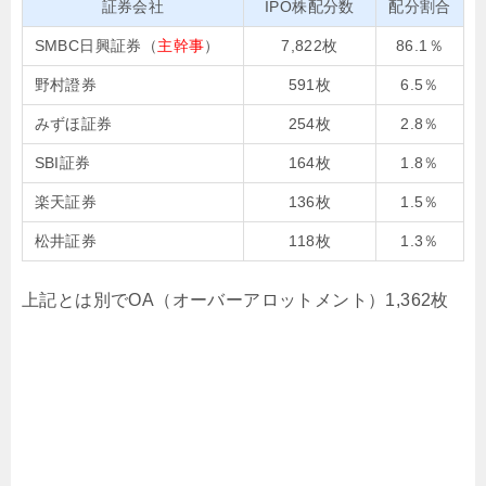
証券会社
IPO株配分数
配分割合
SMBC日興証券（
主幹事
）
7,822枚
86.1％
野村證券
591枚
6.5％
みずほ証券
254枚
2.8％
SBI証券
164枚
1.8％
楽天証券
136枚
1.5％
松井証券
118枚
1.3％
上記とは別でOA（オーバーアロットメント）1,362枚