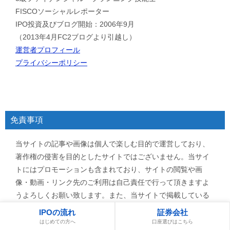
FISCOソーシャルレポーター
IPO投資及びブログ開始：2006年9月
（2013年4月FC2ブログより引越し）
運営者プロフィール
プライバシーポリシー
免責事項
当サイトの記事や画像は個人で楽しむ目的で運営しており、
著作権の侵害を目的としたサイトではございません。当サイ
トにはプロモーションも含まれており、サイトの閲覧や画
像・動画・リンク先のご利用は自己責任で行って頂きますよ
うよろしくお願い致します。また、当サイトで掲載している
記事・画像・動画等の著作権または肖像権は各権利所有者様
IPOの流れ
証券会社
に帰属致します。万が一、不適切な記事・画像・動画等がご
はじめての方へ
口座選びはこちら