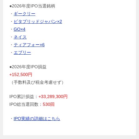
●2026年度IPO当選銘柄
・
ギークリー
・
ビタブリッドジャパン×2
・
GO×4
・
ネイス
・
ティアフォー×6
・
エブリー
●2026年度IPO損益
+152,500円
（手数料及び税金考慮せず）
IPO累計損益：
+33,289,300円
IPO総当選回数：
530回
・
IPO実績の詳細はこちら