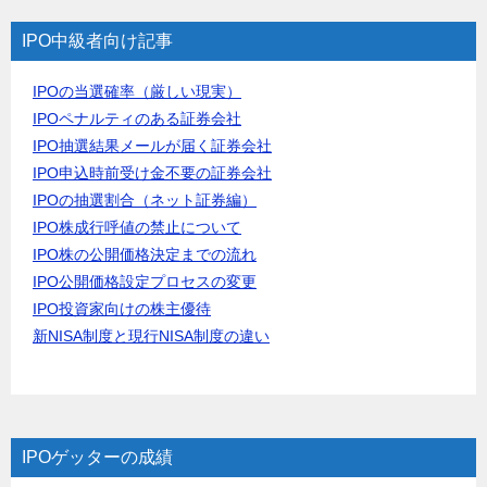
IPO中級者向け記事
IPOの当選確率（厳しい現実）
IPOペナルティのある証券会社
IPO抽選結果メールが届く証券会社
IPO申込時前受け金不要の証券会社
IPOの抽選割合（ネット証券編）
IPO株成行呼値の禁止について
IPO株の公開価格決定までの流れ
IPO公開価格設定プロセスの変更
IPO投資家向けの株主優待
新NISA制度と現行NISA制度の違い
IPOゲッターの成績