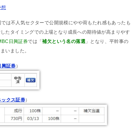
予想
O市場では不人気セクターで公開規模にやや荷もたれ感もあったも
行したタイミングでの上場となり成長への期待値が高まりやす
MBC日興証券
では「
補欠という名の落選
」となり、平幹事の
しまいました。
日興証券
）
ネックス証券
）