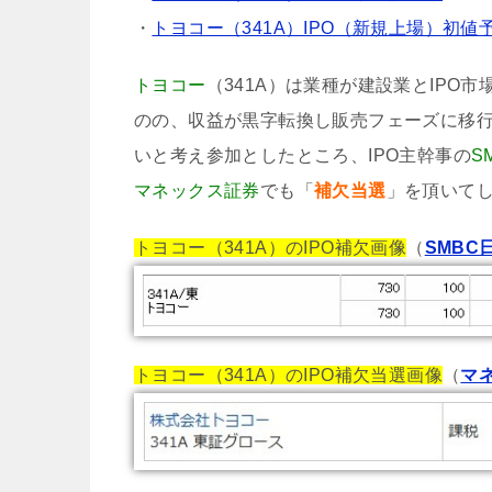
・
トヨコー（341A）IPO（新規上場）初値
トヨコー
（341A）は業種が建設業とIP
のの、収益が黒字転換し販売フェーズに移
いと考え参加としたところ、IPO主幹事の
S
マネックス証券
でも「
補欠当選
」を頂いて
トヨコー（341A）のIPO補欠画像
（
SMBC
トヨコー（341A）のIPO補欠当選画像
（
マ