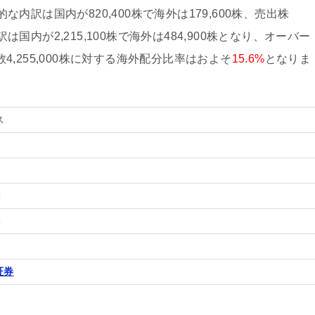
的な内訳は国内が820,400株で海外は179,600株、売出株
は国内が2,215,100株で海外は484,900株となり、オーバー
数4,255,000株に対する海外配分比率はおよそ
15.6%
となりま
ス
株
株
証券