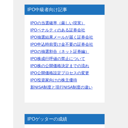
IPO中級者向け記事
IPOの当選確率（厳しい現実）
IPOペナルティのある証券会社
IPO抽選結果メールが届く証券会社
IPO申込時前受け金不要の証券会社
IPOの抽選割合（ネット証券編）
IPO株成行呼値の禁止について
IPO株の公開価格決定までの流れ
IPO公開価格設定プロセスの変更
IPO投資家向けの株主優待
新NISA制度と現行NISA制度の違い
IPOゲッターの成績