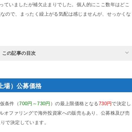
思っていましたが補欠止まりでした。個人的にここ数年はどこ
無なので、まったく繰上がる気配は感じませんが、せっかくな
この記事の目次
規上場）公募価格
O仮条件（
700円～730円
）の最上限価格となる
730円
で決定し
バルオファリングで海外投資家への販売もあり、公募株及び売
通りで決定しています。