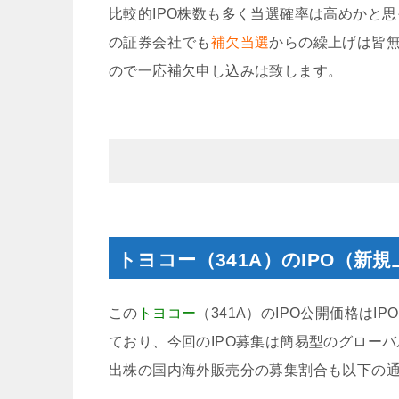
比較的IPO株数も多く当選確率は高めかと
の証券会社でも
補欠当選
からの繰上げは皆
ので一応補欠申し込みは致します。
トヨコー（341A）のIPO（新
この
トヨコー
（341A）のIPO公開価格はIP
ており、今回のIPO募集は簡易型のグロー
出株の国内海外販売分の募集割合も以下の