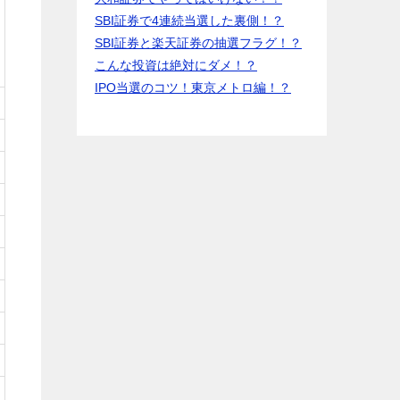
SBI証券で4連続当選した裏側！？
SBI証券と楽天証券の抽選フラグ！？
こんな投資は絶対にダメ！？
IPO当選のコツ！東京メトロ編！？