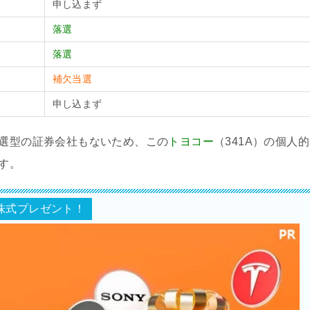
申し込まず
落選
落選
補欠当選
申し込まず
抽選型の証券会社もないため、この
トヨコー
（341A）の個人的
す。
株式プレゼント！