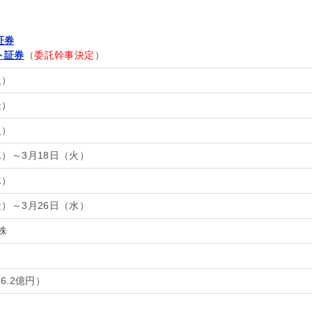
証券
ト証券
（
委託幹事決定
）
火）
金）
火）
水）～3月18日（火）
水）
金）～3月26日（水）
0株
26.2億円）