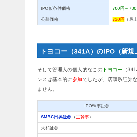
IPO仮条件価格
700円～73
公募価格
730円
（最
トヨコー（341A）のIPO（新
そして管理人の個人的なこの
トヨコー
（34
ンスは基本的に
参加
でしたが、店頭系証券
ません。
IPO幹事証券
SMBC日興証券
（
主幹事
）
大和証券