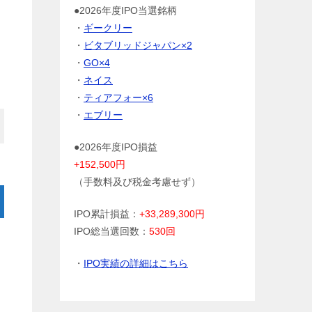
●2026年度IPO当選銘柄
・
ギークリー
・
ビタブリッドジャパン×2
・
GO×4
・
ネイス
・
ティアフォー×6
・
エブリー
●2026年度IPO損益
+152,500円
（手数料及び税金考慮せず）
IPO累計損益：
+33,289,300円
IPO総当選回数：
530回
・
IPO実績の詳細はこちら