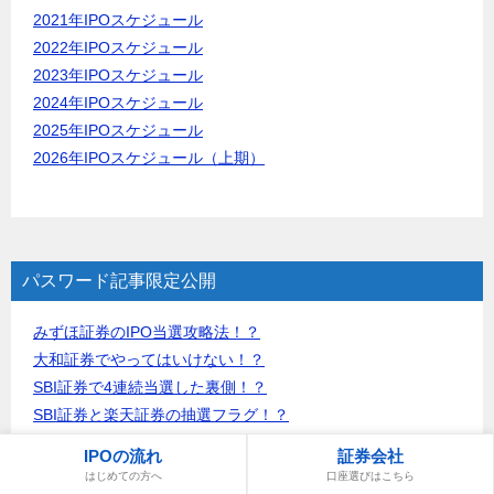
2021年IPOスケジュール
2022年IPOスケジュール
2023年IPOスケジュール
2024年IPOスケジュール
2025年IPOスケジュール
2026年IPOスケジュール（上期）
パスワード記事限定公開
みずほ証券のIPO当選攻略法！？
大和証券でやってはいけない！？
SBI証券で4連続当選した裏側！？
SBI証券と楽天証券の抽選フラグ！？
こんな投資は絶対にダメ！？
IPOの流れ
証券会社
IPO当選のコツ！東京メトロ編！？
はじめての方へ
口座選びはこちら