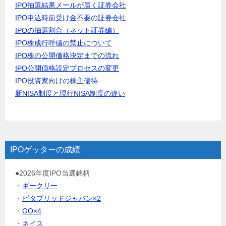
IPO抽選結果メールが届く証券会社
IPO申込時前受け金不要の証券会社
IPOの抽選割合（ネット証券編）
IPO株成行呼値の禁止について
IPO株の公開価格決定までの流れ
IPO公開価格設定プロセスの変更
IPO投資家向けの株主優待
新NISA制度と現行NISA制度の違い
IPOゲッターの成績
●2026年度IPO当選銘柄
・
ギークリー
・
ビタブリッドジャパン×2
・
GO×4
・
ネイス