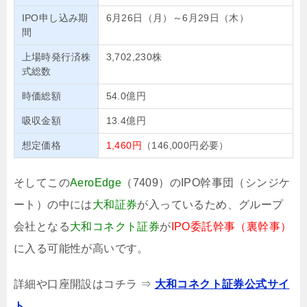
IPO申し込み期
6月26日（月）～6月29日（木）
間
上場時発行済株
3,702,230株
式総数
時価総額
54.0億円
吸収金額
13.4億円
想定価格
1,460円
（146,000円必要）
そしてこの
AeroEdge
（7409）のIPO幹事団（シンジケ
ート）の中には
大和証券
が入っているため、グループ
会社となる
大和コネクト証券
が
IPO委託幹事（裏幹事）
に入る可能性が高いです。
詳細や口座開設はコチラ ⇒
大和コネクト証券公式サイ
ト