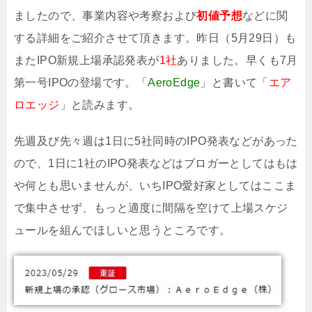
ましたので、事業内容や考察および
初値予想
などに関
する詳細をご紹介させて頂きます。昨日（5月29日）も
またIPO新規上場承認発表が
1社
ありました。早くも7月
第一号IPOの登場です。「
AeroEdge
」と書いて「
エア
ロエッジ
」と読みます。
先週及び先々週は1日に5社同時のIPO発表などがあった
ので、1日に1社のIPO発表などはブロガーとしてはもは
や何とも思いませんが、いちIPO愛好家としてはここま
で集中させず、もっと適度に間隔を空けて上場スケジ
ュールを組んでほしいと思うところです。