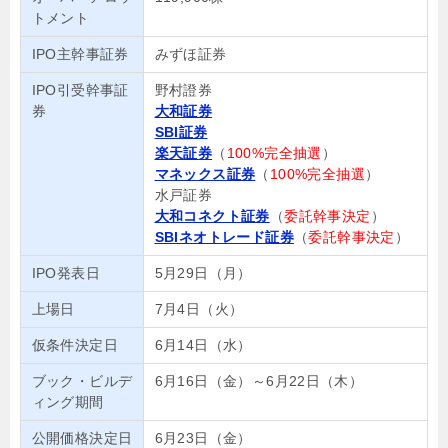
トメント
IPO主幹事証券
みずほ証券
IPO引受幹事証
野村證券
券
大和証券
SBI証券
楽天証券
（
100%完全抽選
）
マネックス証券
（
100%完全抽選
）
水戸証券
大和コネクト証券
（
委託幹事決定
）
SBIネオトレード証券
（
委託幹事決定
）
IPO発表日
5月29日（月）
上場日
7月4日（火）
仮条件決定日
6月14日（水）
ブック・ビルデ
6月16日（金）～6月22日（木）
ィング期間
公開価格決定日
6月23日（金）