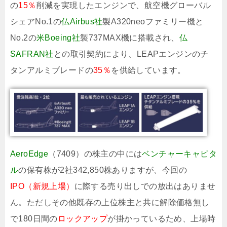
の
15％
削減を実現したエンジンで、航空機グローバル
シェアNo.1の
仏Airbus社
製A320neoファミリー機と
No.2の
米Boeing社
製737MAX機に搭載され、
仏
SAFRAN社
との取引契約により、LEAPエンジンのチ
タンアルミブレードの
35％
を供給しています。
AeroEdge
（7409）の株主の中には
ベンチャーキャピタ
ル
の保有株が2社342,850株ありますが、今回の
IPO（新規上場）
に際する売り出しでの放出はありませ
ん。ただしその他既存の上位株主と共に解除価格無し
で180日間の
ロックアップ
が掛かっているため、上場時