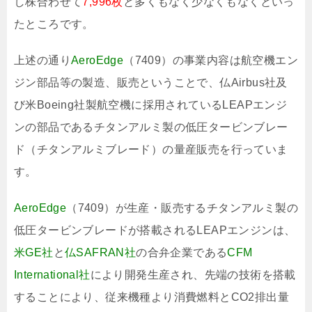
し株合わせて
7,996枚
と多くもなく少なくもなくといっ
たところです。
上述の通り
AeroEdge
（7409）の事業内容は航空機エン
ジン部品等の製造、販売ということで、仏Airbus社及
び米Boeing社製航空機に採用されているLEAPエンジ
ンの部品であるチタンアルミ製の低圧タービンブレー
ド（チタンアルミブレード）の量産販売を行っていま
す。
AeroEdge
（7409）が生産・販売するチタンアルミ製の
低圧タービンブレードが搭載されるLEAPエンジンは、
米GE社
と
仏SAFRAN社
の合弁企業である
CFM
International社
により開発生産され、先端の技術を搭載
することにより、従来機種より消費燃料とCO2排出量