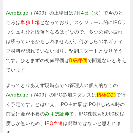
AeroEdge
（7409）の上場日は
7月4日（火）
で今のと
ころは
単独上場
となっており、スケジュール的にIPOラ
ッシュもひと段落となるはずなので、多少の買い疲れ
は残っているかもしれませんが、何かしらのネガティ
ブ材料が隠れていない限り、堅調スタートとなりそう
です。ひとまずの初値評価は
B級評価
で問題ないと考え
ています。
よってとりあえず現時点での管理人の個人的なこの
AeroEdge
（7409）のIPO参加スタンスは
積極参加
で行
く予定です。とはいえ、IPO主幹事はIPO申し込み時の
前受け金が不要の
みずほ証券
で、IPO株数も8,000枚程
度しか無いため、
IPO当選
は簡単ではないと思われま
す。