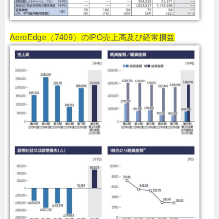
AeroEdge（7409）のIPO売上高及び経常損益