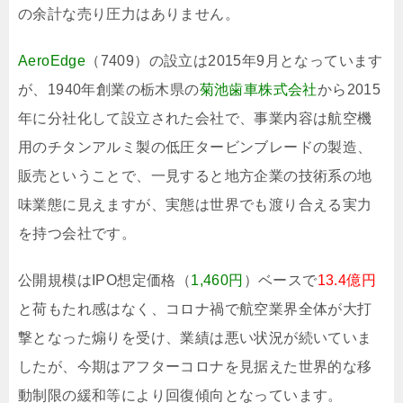
の余計な売り圧力はありません。
AeroEdge
（7409）の設立は2015年9月となっています
が、1940年創業の栃木県の
菊池歯車株式会社
から2015
年に分社化して設立された会社で、事業内容は航空機
用のチタンアルミ製の低圧タービンブレードの製造、
販売ということで、一見すると地方企業の技術系の地
味業態に見えますが、実態は世界でも渡り合える実力
を持つ会社です。
公開規模はIPO想定価格（
1,460円
）ベースで
13.4億円
と荷もたれ感はなく、コロナ禍で航空業界全体が大打
撃となった煽りを受け、業績は悪い状況が続いていま
したが、今期はアフターコロナを見据えた世界的な移
動制限の緩和等により回復傾向となっています。