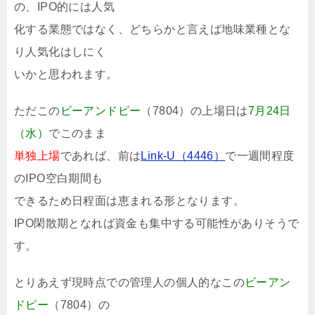
の、IPO的には人気
化する業態ではなく、どちらかと言えば地味業種とな
り人気化はしにく
いかと思われます。
ただこの
ビーアンドピー
（7804）の上場日は
7月24日
（水）
でこのまま
単独上場
であれば、前は
Link-U（4446）
で一週間程度
のIPO空白期間も
できるため日程面は恵まれる形となります。
IPO閑散期となれば資金も集中する可能性がありそうで
す。
とりあえず現時点での管理人の個人的なこの
ビーアン
ドピー
（7804）の