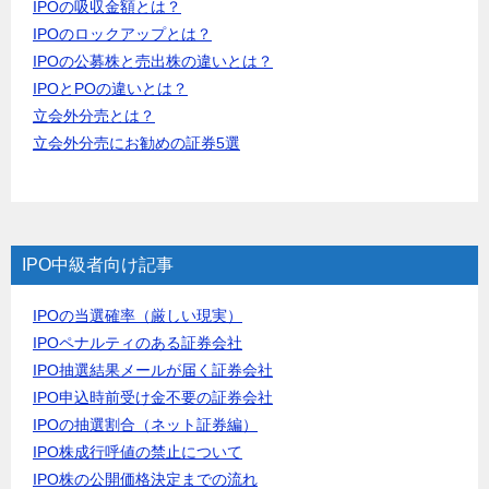
IPOの吸収金額とは？
IPOのロックアップとは？
IPOの公募株と売出株の違いとは？
IPOとPOの違いとは？
立会外分売とは？
立会外分売にお勧めの証券5選
IPO中級者向け記事
IPOの当選確率（厳しい現実）
IPOペナルティのある証券会社
IPO抽選結果メールが届く証券会社
IPO申込時前受け金不要の証券会社
IPOの抽選割合（ネット証券編）
IPO株成行呼値の禁止について
IPO株の公開価格決定までの流れ