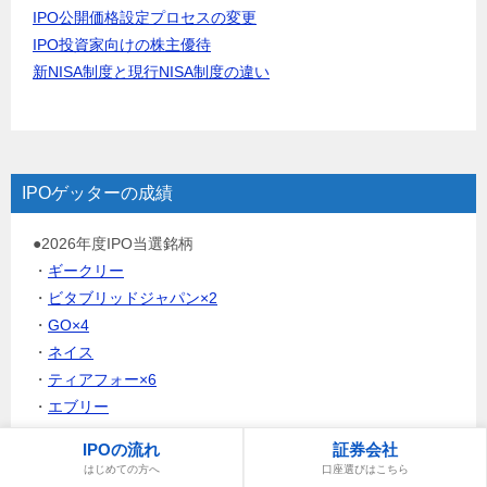
IPO公開価格設定プロセスの変更
IPO投資家向けの株主優待
新NISA制度と現行NISA制度の違い
IPOゲッターの成績
●2026年度IPO当選銘柄
・
ギークリー
・
ビタブリッドジャパン×2
・
GO×4
・
ネイス
・
ティアフォー×6
・
エブリー
IPOの流れ
証券会社
●2026年度IPO損益
はじめての方へ
口座選びはこちら
+152,500円