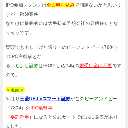
IPO参加スタンスは
全力申し込み
で問題ないかと思いま
すが、微妙案件
なだけに最終的には大手初値予想会社の見解任せとな
りそうです。
冒頭でも申し上げた通りこの
ビーアンドピー
（7804）
のIPO主幹事とな
る
いちよし証券
はIPO申し込み時の
前受け金は不要
です
ので。
＜追記＞
やはり
三菱UFJ eスマート証券
がこの
ビーアンドピー
（7804）の
IPO裏幹事
（委託幹事）
になると公式サイトで正式に発表があり
ました。