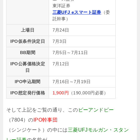
東洋証券
三菱UFJ eスマート証券
（委
託幹事）
上場日
7月24日
IPO仮条件決定日
7月3日
BB期間
7月5日～7月11日
IPO公募価格決定
7月12日
日
IPO申込期間
7月16日～7月19日
IPO想定発行価格
1,900円
（190,000円必要）
そして上記をご覧の通り、この
ビーアンドピー
（7804）の
IPO幹事団
（シンジケート）の中には
三菱UFJモルガン・スタン
レー証券
の名前が