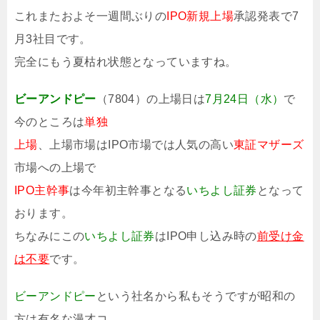
これまたおよそ一週間ぶりの
IPO新規上場
承認発表で7
月3社目です。
完全にもう夏枯れ状態となっていますね。
ビーアンドピー
（7804）の上場日は
7月24日（水）
で
今のところは
単独
上場
、上場市場はIPO市場では人気の高い
東証マザーズ
市場への上場で
IPO主幹事
は今年初主幹事となる
いちよし証券
となって
おります。
ちなみにこの
いちよし証券
はIPO申し込み時の
前受け金
は不要
です。
ビーアンドピー
という社名から私もそうですが昭和の
方は有名な漫才コ