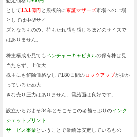
想定価格
1,900円
として
13.1億円
と規模的に
東証マザーズ
市場への上場
としては中型サイ
ズとなるものの、荷もたれ感を感じるほどのサイズで
はありません。
株主構成を見ても
ベンチャーキャピタル
の保有株は見
当たらず、上位大
株主にも解除価格なしで180日間の
ロックアップ
が掛か
っているため大
きな売り圧力はありません。需給面は良好です。
設立からおよそ34年とそこそこの老舗っぷりの
インク
ジェットプリント
サービス事業
ということで業績は安定しているもの