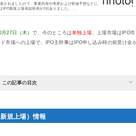
規上場）承認発表されましたので、事業内容や考察および初値予想などに
はIPO新規上場承認発表が2社ありました。 …
10月27日（木）
で、今のところは
単独上場
、上場市場はIPO市
ド市場への上場で、IPO主幹事はIPO申し込み時の前受け金
この記事の目次
PO（新規上場）情報