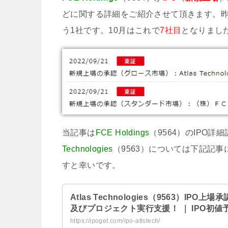
どに関する詳細をご紹介させて頂きます。昨日
う1社です。10月はこれで
7社目
となりまし
当記事は
FCE Holdings
（9564）のIPO
Technologies
（9563）については下記記
すと幸いです。
Atlas Technologies（9563）IP
及びプロジェクト実行支援！ ｜ IPO初値
https://ipoget.com/ipo-atlstech/