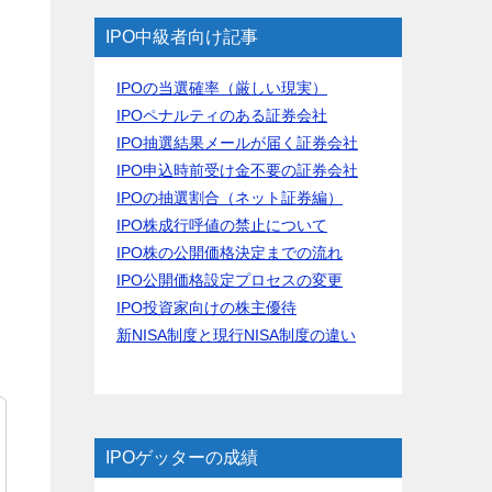
IPO中級者向け記事
IPOの当選確率（厳しい現実）
IPOペナルティのある証券会社
IPO抽選結果メールが届く証券会社
IPO申込時前受け金不要の証券会社
IPOの抽選割合（ネット証券編）
IPO株成行呼値の禁止について
IPO株の公開価格決定までの流れ
IPO公開価格設定プロセスの変更
IPO投資家向けの株主優待
ま
新NISA制度と現行NISA制度の違い
IPOゲッターの成績