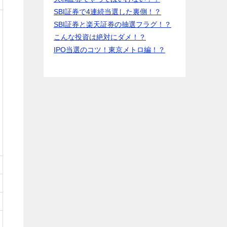
SBI証券で4連続当選した裏側！？
SBI証券と楽天証券の抽選フラグ！？
こんな投資は絶対にダメ！？
IPO当選のコツ！東京メトロ編！？