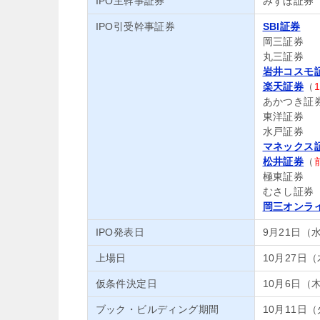
IPO主幹事証券
みずほ証券
IPO引受幹事証券
SBI証券
岡三証券
丸三証券
岩井コスモ
楽天証券
（
あかつき証
東洋証券
水戸証券
マネックス
松井証券
（
極東証券
むさし証券
岡三オンラ
IPO発表日
9月21日（
上場日
10月27日
仮条件決定日
10月6日（
ブック・ビルディング期間
10月11日