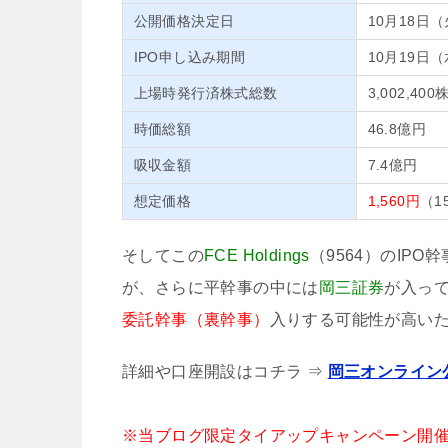
公開価格決定日
10月18日
IPO申し込み期間
10月19日
上場時発行済株式総数
3,002,400
時価総額
46.8億円
吸収金額
7.4億円
想定価格
1,560円
（1
そしてこの
FCE Holdings
（9564）のIP
が、さらに平幹事の中には
岡三証券
が入っ
委託幹事（裏幹事）
入りする可能性が高いた
詳細や口座開設はコチラ ⇒
岡三オンライン
※当ブログ限定タイアップキャンペーン開