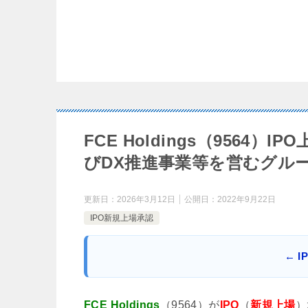
FCE Holdings（956
びDX推進事業等を営むグル
更新日：
2026年3月12日
公開日：
2022年9月22日
IPO新規上場承認
← 
FCE Holdings
（9564）が
IPO
（
新規上場
）