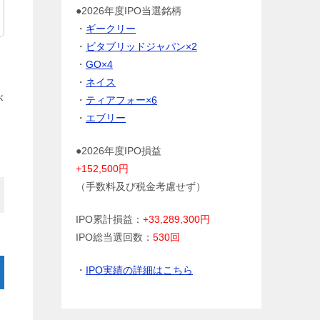
●2026年度IPO当選銘柄
・
ギークリー
・
ビタブリッドジャパン×2
・
GO×4
・
ネイス
が
・
ティアフォー×6
・
エブリー
●2026年度IPO損益
+152,500円
（手数料及び税金考慮せず）
IPO累計損益：
+33,289,300円
IPO総当選回数：
530回
・
IPO実績の詳細はこちら