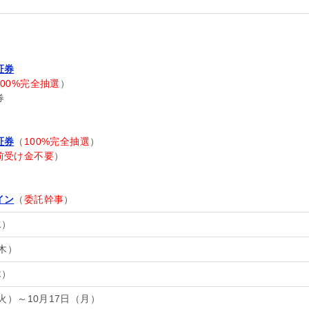
証券
100%完全抽選
）
券
証券
（
100%完全抽選
）
前受け金不要
）
イン
（
委託幹事
）
水）
（木）
木）
（火）～10月17日（月）