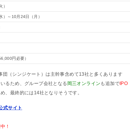
（火）
（水）～10月24日（月）
株
56,000円必要）
O幹事団（シンジケート）は主幹事含めて13社と多くあります
ているため、グループ会社となる
岡三オンライン
も追加で
IPO
め、最終的には14社となりそうです。
公式サイト
催中！