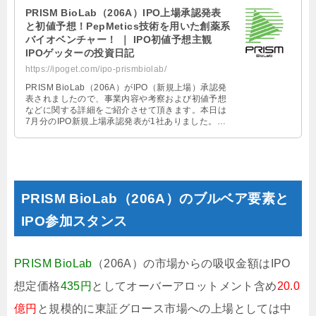
PRISM BioLab（206A）IPO上場承認発表
と初値予想！PepMetics技術を用いた創薬系
バイオベンチャー！ ｜ IPO初値予想主観
IPOゲッターの投資日記
https://ipoget.com/ipo-prismbiolab/
PRISM BioLab（206A）がIPO（新規上場）承認発
表されましたので、事業内容や考察および初値予想
などに関する詳細をご紹介させて頂きます。本日は
7月分のIPO新規上場承認発表が1社ありました。と
なると実質的に6 …
PRISM BioLab（206A）のブルベア要素と
IPO参加スタンス
PRISM BioLab
（206A）の市場からの吸収金額はIPO
想定価格
435円
としてオーバーアロットメント含め
20.0
億円
と規模的に東証グロース市場への上場としては中