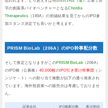
思われます。とりあえずは明日
6月14日（金）
上場で赤
字の創薬系バイオベンチャーとなる
Chordia
Therapeutics
（190A）の初値結果を見てからのIPO参
加スタンス決定でも良いかと考えます。
PRISM BioLab（206A）のIPO幹事配分数
そして推定となりますがこの
PRISM BioLab
（206A）
のIPO株（公募株）
40,000枚
の
IPO引き受け幹事団
（シ
ンジケ－ト）への割り当て株数が以下の通り発表され
ています。海外投資家への販売分は考慮しておりませ
ん。
証券会社
IPO株配分数
配分割合