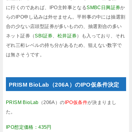
に行くのであれば、IPO主幹事となる
SMBC日興証券
か
らのIPO申し込みは外せません。平幹事の中には抽選割
合の少ない店頭型証券が多いものの、抽選割合の多い
ネット証券（
SBI証券
、
松井証券
）も入っており、それ
ぞれ三桁レベルの持ち分があるため、狙えない数字で
は無さそうです。
PRISM BioLab（206A）のIPO仮条件決定
PRISM BioLab
（206A）の
IPO仮条件
が決まりまし
た。
IPO想定価格：435円