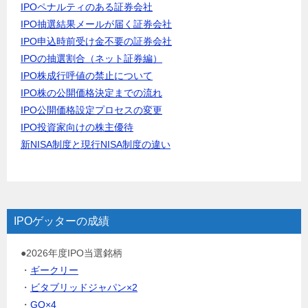
IPOペナルティのある証券会社
IPO抽選結果メールが届く証券会社
IPO申込時前受け金不要の証券会社
IPOの抽選割合（ネット証券編）
IPO株成行呼値の禁止について
IPO株の公開価格決定までの流れ
IPO公開価格設定プロセスの変更
IPO投資家向けの株主優待
新NISA制度と現行NISA制度の違い
IPOゲッターの成績
●2026年度IPO当選銘柄
・
ギークリー
・
ビタブリッドジャパン×2
・
GO×4