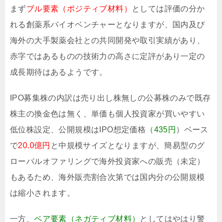
まず
ブル要素（ポジティブ材料）
としては評価の分か
れる創薬系バイオベンチャーとなりますが、国内及び
海外の大手製薬会社との共同開発や取引実績があり、
赤字ではあるものの技術力の高さに定評があり一定の
成長期待はあるようです。
IPO募集株の内訳は売り出し株無しの公募株のみで既存
株主の換金色は無く、単価も個人投資家が買いやすい
低位株設定、公開規模はIPO想定価格（
435円
）ベース
で
20.0億円
と中規模サイズとなりますが、簡易型のグ
ローバルオファリングで海外投資家への販売（未定）
もあるため、海外販売割合次第では国内分の公開規模
は縮小されます。
一方、
ベア要素（ネガティブ材料）
としてはやはり警