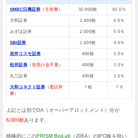
SMBC日興証券
（
主幹事
）
32,800枚
82.0％
大和証券
2,400枚
6.0％
みずほ証券
2,000枚
5.0％
SBI証券
1,600枚
4.0％
岩井コスモ証券
400枚
1.0％
松井証券
（
前受け金不要
）
400枚
1.0％
丸三証券
400枚
1.0％
大和コネクト証券
（
委託幹
？枚
？％
事
）
上記とは別でOA（オーバーアロットメント）分が
6,000枚
あります。
積極的にこの
PRISM BioLab
（206A）のIPO株を狙い