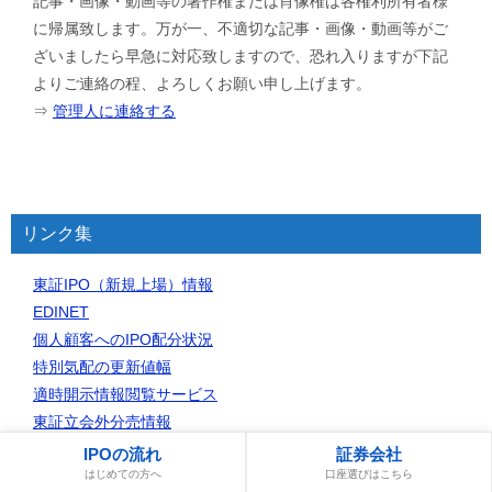
記事・画像・動画等の著作権または肖像権は各権利所有者様
に帰属致します。万が一、不適切な記事・画像・動画等がご
ざいましたら早急に対応致しますので、恐れ入りますが下記
よりご連絡の程、よろしくお願い申し上げます。
⇒
管理人に連絡する
リンク集
東証IPO（新規上場）情報
EDINET
個人顧客へのIPO配分状況
特別気配の更新値幅
適時開示情報閲覧サービス
東証立会外分売情報
日銀ETF買入結果速報
IPOの流れ
証券会社
はじめての方へ
口座選びはこちら
日々公表銘柄