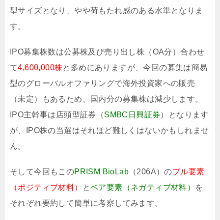
型サイズとなり、やや荷もたれ感のある水準となりま
す。
IPO募集株数は公募株及び売り出し株（OA分）合わせ
て
4,600,000株
と多めにありますが、今回の募集は簡易
型のグローバルオファリングで海外投資家への販売
（未定）もあるため、国内分の募集株は減少します。
IPO主幹事は店頭型証券（
SMBC日興証券
）となります
が、IPO株の当選はそれほど難しくはないかもしれませ
ん。
そして今回もこの
PRISM BioLab
（206A）の
ブル要素
（ポジティブ材料）
と
ベア要素（ネガティブ材料）
を
それぞれ要約して簡単に考察してみます。