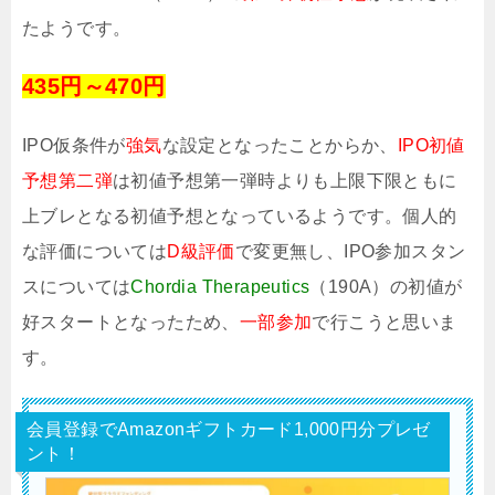
たようです。
435円～470円
IPO仮条件が
強気
な設定となったことからか、
IPO初値
予想第二弾
は初値予想第一弾時よりも上限下限ともに
上ブレとなる初値予想となっているようです。個人的
な評価については
D級評価
で変更無し、IPO参加スタン
スについては
Chordia Therapeutics
（190A）の初値が
好スタートとなったため、
一部参加
で行こうと思いま
す。
会員登録でAmazonギフトカード1,000円分プレゼ
ント！