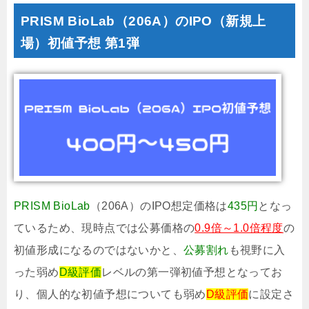
PRISM BioLab（206A）のIPO（新規上
場）初値予想 第1弾
PRISM BioLab
（206A）のIPO想定価格は
435円
となっ
ているため、現時点では公募価格の
0.9倍～1.0倍程度
の
初値形成になるのではないかと、
公募割れ
も視野に入
った弱め
D級評価
レベルの第一弾初値予想となってお
り、個人的な初値予想についても弱め
D級評価
に設定さ