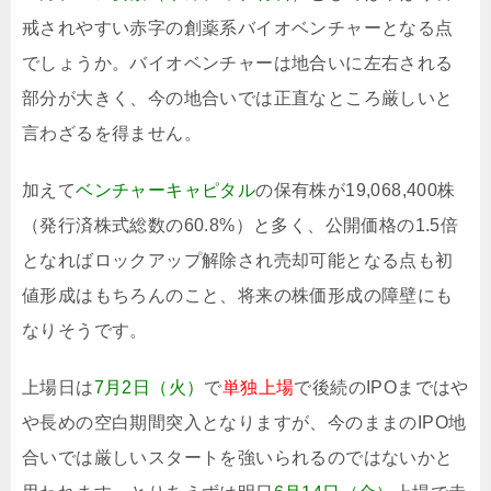
戒されやすい赤字の創薬系バイオベンチャーとなる点
でしょうか。バイオベンチャーは地合いに左右される
部分が大きく、今の地合いでは正直なところ厳しいと
言わざるを得ません。
加えて
ベンチャーキャピタル
の保有株が19,068,400株
（発行済株式総数の60.8%）と多く、公開価格の1.5倍
となればロックアップ解除され売却可能となる点も初
値形成はもちろんのこと、将来の株価形成の障壁にも
なりそうです。
上場日は
7月2日（火）
で
単独上場
で後続のIPOまではや
や長めの空白期間突入となりますが、今のままのIPO地
合いでは厳しいスタートを強いられるのではないかと