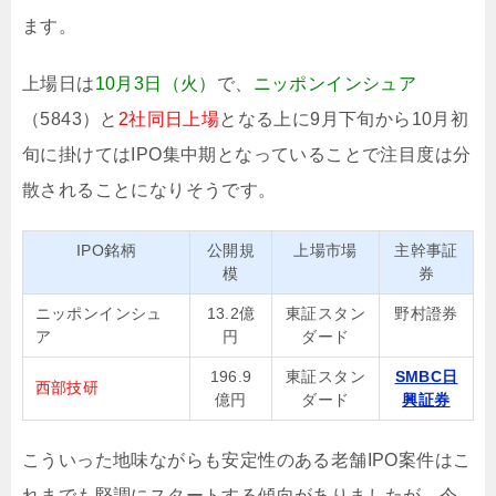
ます。
上場日は
10月3日（火）
で、
ニッポンインシュア
（5843）と
2社同日上場
となる上に9月下旬から10月初
旬に掛けてはIPO集中期となっていることで注目度は分
散されることになりそうです。
IPO銘柄
公開規
上場市場
主幹事証
模
券
ニッポンインシュ
13.2億
東証スタン
野村證券
ア
円
ダード
196.9
東証スタン
SMBC日
西部技研
億円
ダード
興証券
こういった地味ながらも安定性のある老舗IPO案件はこ
れまでも堅調にスタートする傾向がありましたが、今