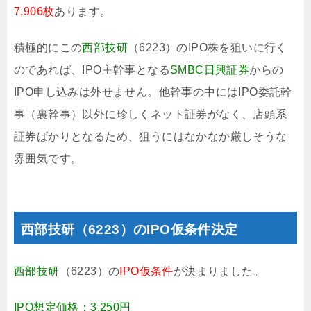
7,906枚
あります。
積極的にこの
西部技研
（6223）のIPO株を狙いに行く
のであれば、IPO主幹事となる
SMBC日興証券
からの
IPO申し込みは外せません。他幹事の中にはIPO委託幹
事（裏幹事）以外に珍しくネット証券がなく、店頭系
証券ばかりとなるため、狙うにはなかなか厳しそうな
雰囲気です。
西部技研（6223）のIPO仮条件決定
西部技研
（6223）の
IPO仮条件
が決まりました。
IPO想定価格：3,250円