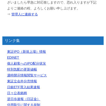
ざいましたら早急に対応致しますので、恐れ入りますが下記
よりご連絡の程、よろしくお願い申し上げます。
⇒
管理人に連絡する
リンク集
東証IPO（新規上場）情報
EDINET
個人顧客へのIPO配分状況
特別気配の更新値幅
適時開示情報閲覧サービス
東証立会外分売情報
日銀ETF買入結果速報
日々公表銘柄
逆日歩速報（日証金）
信用取引に関する規制