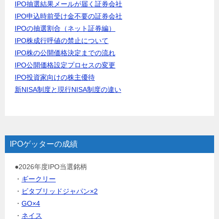
IPO抽選結果メールが届く証券会社
IPO申込時前受け金不要の証券会社
IPOの抽選割合（ネット証券編）
IPO株成行呼値の禁止について
IPO株の公開価格決定までの流れ
IPO公開価格設定プロセスの変更
IPO投資家向けの株主優待
新NISA制度と現行NISA制度の違い
IPOゲッターの成績
●2026年度IPO当選銘柄
・
ギークリー
・
ビタブリッドジャパン×2
・
GO×4
・
ネイス