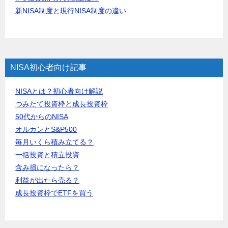
新NISA制度と現行NISA制度の違い
NISA初心者向け記事
NISAとは？初心者向け解説
つみたて投資枠と成長投資枠
50代からのNISA
オルカンとS&P500
毎月いくら積み立てる？
一括投資と積立投資
含み損になったら？
利益が出たら売る？
成長投資枠でETFを買う