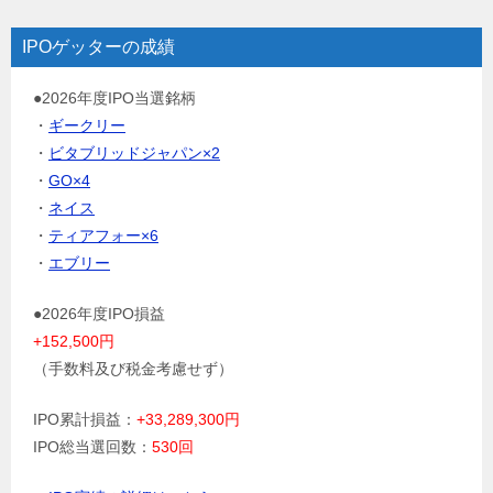
IPOゲッターの成績
●2026年度IPO当選銘柄
・
ギークリー
・
ビタブリッドジャパン×2
・
GO×4
・
ネイス
・
ティアフォー×6
・
エブリー
●2026年度IPO損益
+152,500円
（手数料及び税金考慮せず）
IPO累計損益：
+33,289,300円
IPO総当選回数：
530回