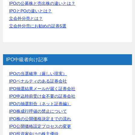
IPOの公募株と売出株の違いとは？
IPOとPOの違いとは？
立会外分売とは？
立会外分売にお勧めの証券5選
IPO中級者向け記事
IPOの当選確率（厳しい現実）
IPOペナルティのある証券会社
IPO抽選結果メールが届く証券会社
IPO申込時前受け金不要の証券会社
IPOの抽選割合（ネット証券編）
IPO株成行呼値の禁止について
IPO株の公開価格決定までの流れ
IPO公開価格設定プロセスの変更
IPO投資家向けの株主優待