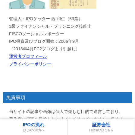
管理人：IPOゲッター 西 和仁（53歳）
3級ファイナンシャル・プランニング技能士
FISCOソーシャルレポーター
IPO投資及びブログ開始：2006年9月
（2013年4月FC2ブログより引越し）
運営者プロフィール
プライバシーポリシー
免責事項
当サイトの記事や画像は個人で楽しむ目的で運営しており、
著作権の侵害を目的としたサイトではございません。当サイ
IPOの流れ
証券会社
トにはプロモーションも含まれており、サイトの閲覧や画
はじめての方へ
口座選びはこちら
像・動画・リンク先のご利用は自己責任で行って頂きますよ