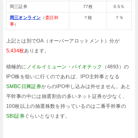
岡三証券
77枚
0.5％
岡三オンライン
（
委託幹
？枚
？％
事
）
上記とは別でOA（オーバーアロットメント）分が
5,434枚
あります。
積極的に
ノイルイミューン・バイオテック
（4893）の
IPO株を狙いに行くのであれば、IPO主幹事となる
SMBC日興証券
からのIPO申し込みは外せません。あと
平幹事の中には抽選割合の多いネット証券が少なく、
100枚以上の抽選株数を持っているのは二番手幹事の
SBI証券
ぐらいとなります。