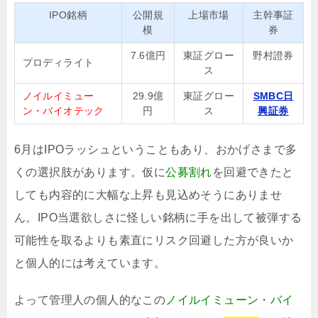
IPO銘柄
公開規
上場市場
主幹事証
模
券
7.6億円
東証グロー
野村證券
プロディライト
ス
ノイルイミュー
29.9億
東証グロー
SMBC日
ン・バイオテック
円
ス
興証券
6月はIPOラッシュということもあり、おかげさまで多
くの選択肢があります。仮に
公募割れ
を回避できたと
しても内容的に大幅な上昇も見込めそうにありませ
ん。IPO当選欲しさに怪しい銘柄に手を出して被弾する
可能性を取るよりも素直にリスク回避した方が良いか
と個人的には考えています。
よって管理人の個人的なこの
ノイルイミューン・バイ