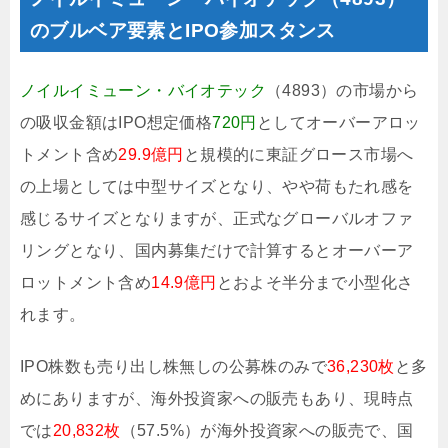
のブルベア要素とIPO参加スタンス
ノイルイミューン・バイオテック
（4893）の市場から
の吸収金額はIPO想定価格
720円
としてオーバーアロッ
トメント含め
29.9億円
と規模的に東証グロース市場へ
の上場としては中型サイズとなり、やや荷もたれ感を
感じるサイズとなりますが、正式なグローバルオファ
リングとなり、国内募集だけで計算するとオーバーア
ロットメント含め
14.9億円
とおよそ半分まで小型化さ
れます。
IPO株数も売り出し株無しの公募株のみで
36,230枚
と多
めにありますが、海外投資家への販売もあり、現時点
では
20,832枚
（57.5%）が海外投資家への販売で、国