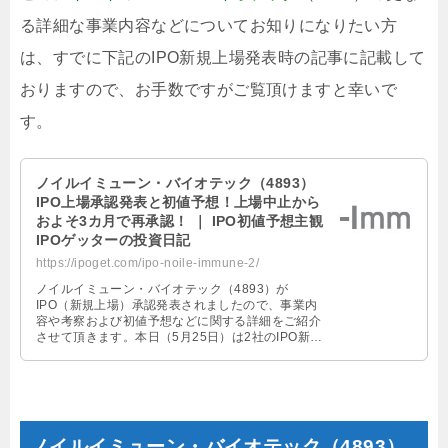
る詳細な事業内容などについてお知りになりたい方
は、すでに下記のIPO新規上場発表時の記事に記載して
おりますので、お手数ですがご覧頂けますと幸いで
す。
ノイルイミューン・バイオテック（4893）
IPO上場承認発表と初値予想！上場中止から
およそ3カ月で再承認！ ｜ IPO初値予想主観
IPOゲッターの投資日記
https://ipoget.com/ipo-noile-immune-2/
ノイルイミューン・バイオテック（4893）が
IPO（新規上場）承認発表されましたので、事業内
容や考察および初値予想などに関する詳細をご紹介
させて頂きます。本日（5月25日）は2社のIPO新規
上場承認発表がありました。しか …
ノイルイミューン・バイオテック（4893）