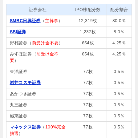
証券会社
IPO株配分数
配分割合
SMBC日興証券
（
主幹事
）
12,319枚
80.0％
SBI証券
1,232枚
8.0％
野村證券（
前受け金不要
）
654枚
4.25％
みずほ証券（
前受け金不
654枚
4.25％
要
）
東洋証券
77枚
0.5％
岩井コスモ証券
77枚
0.5％
あかつき証券
77枚
0.5％
丸三証券
77枚
0.5％
極東証券
77枚
0.5％
マネックス証券
（
100%完全
77枚
0.5％
抽選
）