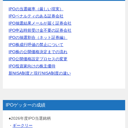
IPOの当選確率（厳しい現実）
IPOペナルティのある証券会社
IPO抽選結果メールが届く証券会社
IPO申込時前受け金不要の証券会社
IPOの抽選割合（ネット証券編）
IPO株成行呼値の禁止について
IPO株の公開価格決定までの流れ
IPO公開価格設定プロセスの変更
IPO投資家向けの株主優待
新NISA制度と現行NISA制度の違い
IPOゲッターの成績
●2026年度IPO当選銘柄
・
ギークリー