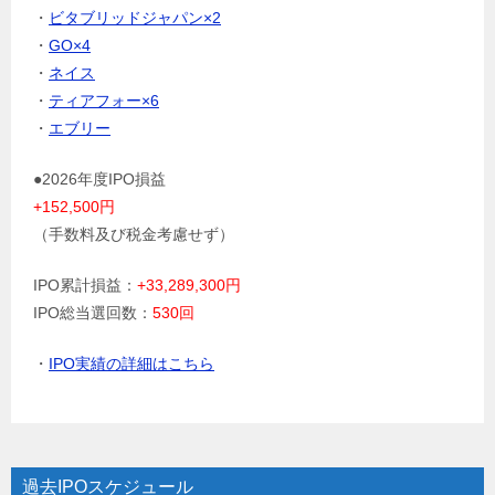
・
ビタブリッドジャパン×2
・
GO×4
・
ネイス
・
ティアフォー×6
・
エブリー
●2026年度IPO損益
+152,500円
（手数料及び税金考慮せず）
IPO累計損益：
+33,289,300円
IPO総当選回数：
530回
・
IPO実績の詳細はこちら
過去IPOスケジュール