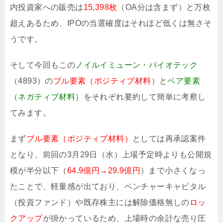
内投資家への販売は
15,398枚
（OA分は含まず）と万枚
超えあるため、IPOの当選確度はそれほど低くは無さそ
うです。
そして今回もこの
ノイルイミューン・バイオテック
（4893）の
ブル要素（ポジティブ材料）
と
ベア要素
（ネガティブ材料）
をそれぞれ要約して簡単に考察し
てみます。
まず
ブル要素（ポジティブ材料）
としては再承認案件
となり、前回の3月29日（水）上場予定時よりも公開規
模が半分以下（
64.9億円→29.9億円
）まで小さくなっ
たことで、軽量感が出ており、ベンチャーキャピタル
（投資ファンド）や既存株主には解除価格無しの
ロッ
クアップ
が掛かっているため、上場時の余計な売り圧