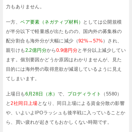
力もありません。
一方、
ベア要素（ネガティブ材料）
としては公開規模
が半分以下で軽量感が出たものの、国内外の募集株の
配分割合も海外分が大幅に減少（
92%→57%
）され、
親引けも
2.2億円分
から
0.9億円分
と半分以上減少してい
ます。個別要因かどうか原因はわかりませんが、見た
目的には海外勢の取得意欲が減退しているように見え
てしまいます。
上場日も
6月28日（水）
で、
プロディライト
（5580）
と
2社同日上場
となり、同日上場による資金分散の影響
や、いよいよIPOラッシュも後半戦に入っていることか
ら、買い疲れが起きてもおかしくない時期です。