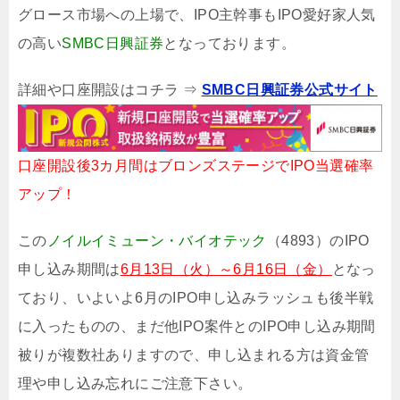
グロース市場への上場で、IPO主幹事もIPO愛好家人気
の高い
SMBC日興証券
となっております。
詳細や口座開設はコチラ ⇒
SMBC日興証券公式サイト
口座開設後3カ月間はブロンズステージでIPO当選確率
アップ！
この
ノイルイミューン・バイオテック
（4893）のIPO
申し込み期間は
6月13日（火）～6月16日（金）
となっ
ており、いよいよ6月のIPO申し込みラッシュも後半戦
に入ったものの、まだ他IPO案件とのIPO申し込み期間
被りが複数社ありますので、申し込まれる方は資金管
理や申し込み忘れにご注意下さい。