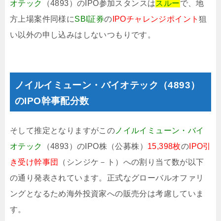
オテック
（4893）のIPO参加スタンスは
スルー
で、地
方上場案件同様に
SBI証券
の
IPOチャレンジポイント
狙
い以外の申し込みはしないつもりです。
ノイルイミューン・バイオテック（4893）
のIPO幹事配分数
そして推定となりますがこの
ノイルイミューン・バイ
オテック
（4893）のIPO株（公募株）
15,398枚
の
IPO引
き受け幹事団
（シンジケ－ト）への割り当て数が以下
の通り発表されています。正式なグローバルオファリ
ングとなるため海外投資家への販売分は考慮していま
す。