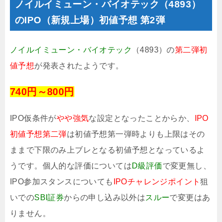
ノイルイミューン・バイオテック（4893）
のIPO（新規上場）初値予想 第2弾
ノイルイミューン・バイオテック
（4893）の
第二弾初
値予想
が発表されたようです。
740円～800円
IPO仮条件が
やや強気
な設定となったことからか、
IPO
初値予想第二弾
は初値予想第一弾時よりも上限はその
ままで下限のみ上ブレとなる初値予想となっているよ
うです。個人的な評価については
D級評価
で変更無し、
IPO参加スタンスについても
IPOチャレンジポイント
狙
いでの
SBI証券
からの申し込み以外は
スルー
で変更はあ
りません。