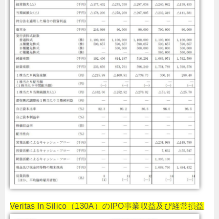
Veritas In Silico（130A）のIPO事業収益及び経常損益