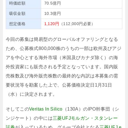
時価総額
70.5億円
吸収金額
10.3億円
想定価格
1,120円
（112,000円必要）
今回の募集は簡易型のグローバルオファリングとなる
ため、公募株式800,000株のうちの一部は欧州及びアジ
アを中心とする海外市場（米国及びカナダ除く）の海
外投資家にも販売される予定となっています。国内販
売株数及び海外販売株数の最終的な内訳は本募集の需
要状況等を勘案した上で、公募価格決定日1月31日
（水）に決定されます。
そしてこの
Veritas In Silico
（130A）のIPO幹事団（シ
ンジケート）の中には
三菱UFJモルガン・スタンレー
証券
が入っているため、グループ会社となる
三菱UFJ e