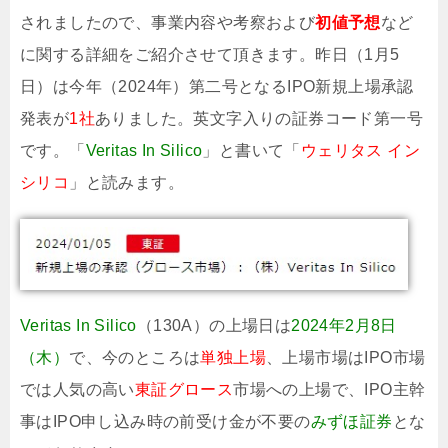
されましたので、事業内容や考察および
初値予想
など
に関する詳細をご紹介させて頂きます。昨日（1月5
日）は今年（2024年）第二号となるIPO新規上場承認
発表が
1社
ありました。英文字入りの証券コード第一号
です。「
Veritas In Silico
」と書いて「
ウェリタス イン
シリコ
」と読みます。
Veritas In Silico
（130A）の上場日は
2024年2月8日
（木）
で、今のところは
単独上場
、上場市場はIPO市場
では人気の高い
東証グロース
市場への上場で、IPO主幹
事はIPO申し込み時の前受け金が不要の
みずほ証券
とな