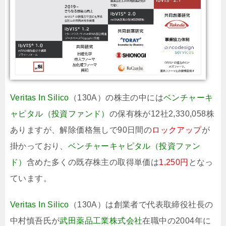
Veritas In Silico
（130A）の株主の中には
ベンチャーキ
ャピタル（投資ファンド）
の保有株が12社2,330,058株
ありますが、解除価格無しで90日間の
ロックアップ
が
掛かっており、
ベンチャーキャピタル（投資ファン
ド）
含めた多くの既存株主の取得単価は
1,250円
となっ
ています。
Veritas In Silico
（130A）は創業者で代表取締役社長の
中村慎吾氏が
武田薬品工業株式会社
在職中の2004年に