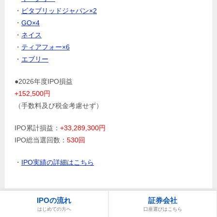
・
ビタブリッドジャパン×2
・
GO×4
・
ネイス
・
ティアフォー×6
・
エブリー
●2026年度IPO損益
+152,500円
（手数料及び税金考慮せず）
IPO累計損益：
+33,289,300円
IPO総当選回数：
530回
・
IPO実績の詳細はこちら
IPOの流れ
証券会社
はじめての方へ
口座選びはこちら
過去IPOスケジュール