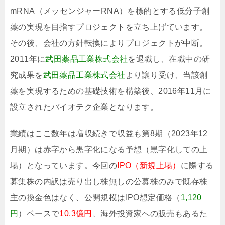
mRNA（メッセンジャーRNA）を標的とする低分子創
薬の実現を目指すプロジェクトを立ち上げています。
その後、会社の方針転換によりプロジェクトが中断。
2011年に
武田薬品工業株式会社
を退職し、在職中の研
究成果を
武田薬品工業株式会社
より譲り受け、当該創
薬を実現するための基礎技術を構築後、2016年11月に
設立されたバイオテク企業となります。
業績はここ数年は増収続きで収益も第8期（2023年12
月期）は赤字から黒字化になる予想（黒字化しての上
場）となっています。今回の
IPO（新規上場）
に際する
募集株の内訳は売り出し株無しの公募株のみで既存株
主の換金色はなく、公開規模はIPO想定価格（
1,120
円
）ベースで
10.3億円
、海外投資家への販売もあるた