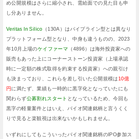
め公開規模はさらに縮小され、需給面での見た目も申
し分ありません。
Veritas In Silico
（130A）はパイプライン型とは異なり
プラットフォーム型となり、中身も違うものの、2023
年10月上場の
ケイファーマ
（4896）は海外投資家への
販売もあった上にコーナーストーン投資家（上場承認
時に一定額の株式取得を約束する投資家）への親引け
も決まっており、これらを差し引いた公開規模は
10億
円
に満たず、業績も一時的に黒字化となっていたにも
関わらず
公募割れスタート
となっているため、今回も
黒字の軽量案件とはいえ、バイオ関連銘柄と言うくく
りで見ると楽観視は出来ないかもしれません。
いずれにしてもこういったバイオ関連銘柄のIPO参加ス