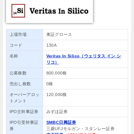
上場市場
東証グロース
コード
130A
名称
Veritas In Silico（ウェリタス イン シ
リコ）
公募株数
800,000株
売出し株数
0株
オーバーアロッ
120,000株
トメント
IPO主幹事証券
みずほ証券
IPO引受幹事証
SMBC日興証券
券
三菱UFJモルガン・スタンレー証券