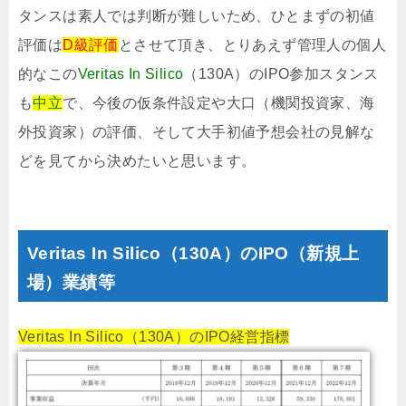
タンスは素人では判断が難しいため、ひとまずの初値
評価は
D級評価
とさせて頂き、とりあえず管理人の個人
的なこの
Veritas In Silico
（130A）のIPO参加スタンス
も
中立
で、今後の仮条件設定や大口（機関投資家、海
外投資家）の評価、そして大手初値予想会社の見解な
どを見てから決めたいと思います。
Veritas In Silico（130A）のIPO（新規上
場）業績等
Veritas In Silico（130A）のIPO経営指標