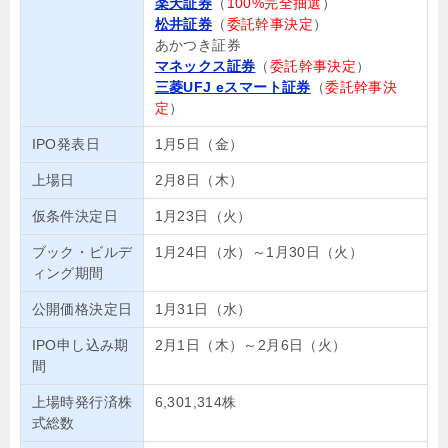
楽天証券
（
100%完全抽選
）
松井証券
（
委託幹事決定
）
あかつき証券
マネックス証券
（
委託幹事決定
）
三菱UFJ eスマート証券
（
委託幹事決
定
）
IPO発表日
1月5日（金）
上場日
2月8日（木）
仮条件決定日
1月23日（火）
ブック・ビルデ
1月24日（水）～1月30日（火）
ィング期間
公開価格決定日
1月31日（水）
IPO申し込み期
2月1日（木）～2月6日（火）
間
上場時発行済株
6,301,314株
式総数