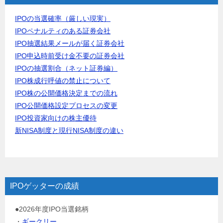
IPOの当選確率（厳しい現実）
IPOペナルティのある証券会社
IPO抽選結果メールが届く証券会社
IPO申込時前受け金不要の証券会社
IPOの抽選割合（ネット証券編）
IPO株成行呼値の禁止について
IPO株の公開価格決定までの流れ
IPO公開価格設定プロセスの変更
IPO投資家向けの株主優待
新NISA制度と現行NISA制度の違い
IPOゲッターの成績
●2026年度IPO当選銘柄
・
ギークリー