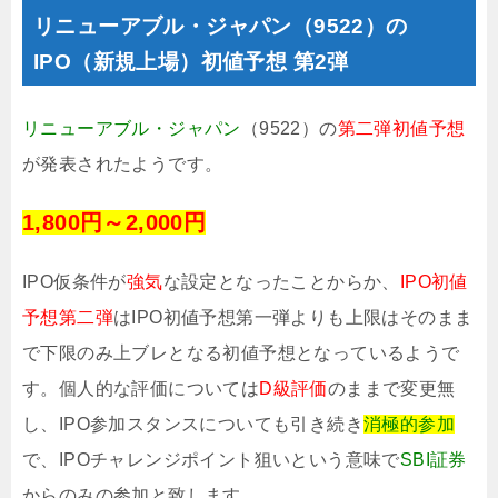
リニューアブル・ジャパン（9522）の
IPO（新規上場）初値予想 第2弾
リニューアブル・ジャパン
（9522）の
第二弾初値予想
が発表されたようです。
1,800円～2,000円
IPO仮条件が
強気
な設定となったことからか、
IPO初値
予想第二弾
はIPO初値予想第一弾よりも上限はそのまま
で下限のみ上ブレとなる初値予想となっているようで
す。個人的な評価については
D級評価
のままで変更無
し、IPO参加スタンスについても引き続き
消極的参加
で、IPOチャレンジポイント狙いという意味で
SBI証券
からのみの参加と致します。