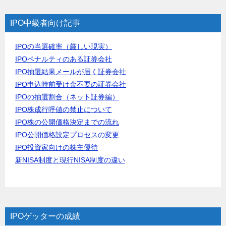
IPO中級者向け記事
IPOの当選確率（厳しい現実）
IPOペナルティのある証券会社
IPO抽選結果メールが届く証券会社
IPO申込時前受け金不要の証券会社
IPOの抽選割合（ネット証券編）
IPO株成行呼値の禁止について
IPO株の公開価格決定までの流れ
IPO公開価格設定プロセスの変更
IPO投資家向けの株主優待
新NISA制度と現行NISA制度の違い
IPOゲッターの成績