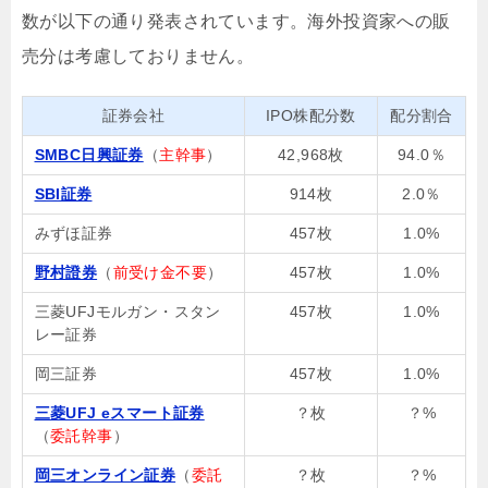
数が以下の通り発表されています。海外投資家への販
売分は考慮しておりません。
証券会社
IPO株配分数
配分割合
SMBC日興証券
（
主幹事
）
42,968枚
94.0％
SBI証券
914枚
2.0％
みずほ証券
457枚
1.0%
野村證券
（
前受け金不要
）
457枚
1.0%
三菱UFJモルガン・スタン
457枚
1.0%
レー証券
岡三証券
457枚
1.0%
三菱UFJ eスマート証券
？枚
？%
（
委託幹事
）
岡三オンライン証券
（
委託
？枚
？%