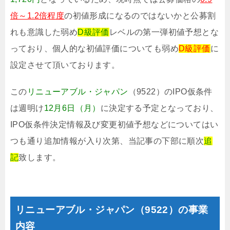
倍～1.2倍程度
の初値形成になるのではないかと公募割
れも意識した弱め
D級評価
レベルの第一弾初値予想とな
っており、個人的な初値評価についても弱め
D級評価
に
設定させて頂いております。
この
リニューアブル・ジャパン
（9522）のIPO仮条件
は週明け
12月6日（月）
に決定する予定となっており、
IPO仮条件決定情報及び変更初値予想などについてはい
つも通り追加情報が入り次第、当記事の下部に順次
追
記
致します。
リニューアブル・ジャパン（9522）の事業
内容