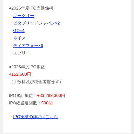
●2026年度IPO当選銘柄
・
ギークリー
・
ビタブリッドジャパン×2
・
GO×4
・
ネイス
・
ティアフォー×6
・
エブリー
●2026年度IPO損益
+152,500円
（手数料及び税金考慮せず）
IPO累計損益：
+33,289,300円
IPO総当選回数：
530回
・
IPO実績の詳細はこちら