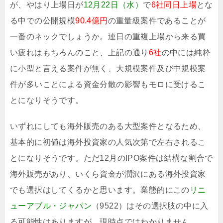
が、やはり上場日が
12月22日（水）
で
6社同日上場
とな
る中での公開規模
90.4億円
の重量級案件であることが
一番のネックでしょうか。連日の重複上場から来る買
い疲れはもちろんのこと、上記の通り
6社
の中には純粋
に小型と言える案件が無く、大規模案件及び中規模案
件が多いことによる資金分散の影響もモロに受けるこ
とになりそうです。
いずれにしても海外販売のある大型案件となるため、
基本的に初値は海外投資家の人気次第で左右されるこ
とになりそうです。ただ12月のIPO案件は結構な割合で
海外販売があり、いくら資金が潤沢にある海外投資家
でも選択はしてくるかと思います。業態的にこの
リニ
ューアブル・ジャパン
（9522）はその選択肢の中に入
る可能性はありますが、現時点ではわかりません。