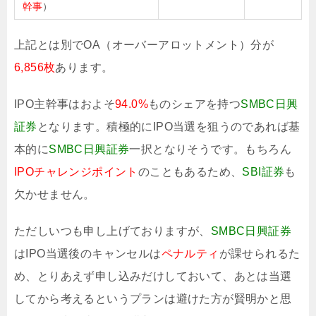
幹事
）
上記とは別でOA（オーバーアロットメント）分が
6,856枚
あります。
IPO主幹事はおよそ
94.0%
ものシェアを持つ
SMBC日興
証券
となります。積極的にIPO当選を狙うのであれば基
本的に
SMBC日興証券
一択となりそうです。もちろん
IPOチャレンジポイント
のこともあるため、
SBI証券
も
欠かせません。
ただしいつも申し上げておりますが、
SMBC日興証券
はIPO当選後のキャンセルは
ペナルティ
が課せられるた
め、とりあえず申し込みだけしておいて、あとは当選
してから考えるというプランは避けた方が賢明かと思