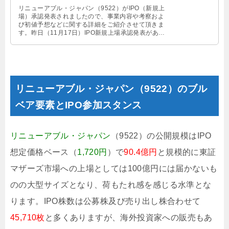
リニューアブル・ジャパン（9522）がIPO（新規上
場）承認発表されましたので、事業内容や考察およ
び初値予想などに関する詳細をご紹介させて頂きま
す。昨日（11月17日）IPO新規上場承認発表があっ
た5社のうちの4社目とな …
リニューアブル・ジャパン（9522）のブル
ベア要素とIPO参加スタンス
リニューアブル・ジャパン
（9522）の公開規模はIPO
想定価格ベース（
1,720円
）で
90.4億円
と規模的に東証
マザーズ市場への上場としては100億円には届かないも
のの大型サイズとなり、荷もたれ感を感じる水準とな
ります。IPO株数は公募株及び売り出し株合わせて
45,710枚
と多くありますが、海外投資家への販売もあ