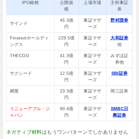
IPO銘柄
公開規
上場市場
主幹事証
模
券
45.3億
東証マザ
野村證券
サインド
円
ーズ
Finatextホールディ
229.5億
東証マザ
大和証券
ングス
円
ーズ
他
THECOO
41.3億
東証マザ
みずほ証
円
ーズ
券他
サクシード
12.5億
東証マザ
SBI証券
円
ーズ
網屋
23.3億
東証マザ
岡三証券
円
ーズ
リニューアブル・ジ
90.4億
東証マザ
SMBC日
ャパン
円
ーズ
興証券
ネガティブ材料
はもうワンパターンでしかありません