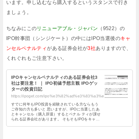
います。申し込むなら購入するというスタンスで行き
ましょう。
ちなみにこの
リニューアブル・ジャパン
（9522）の
IPO幹事団（シンジケート）の中にはIPO当選後の
キャ
ンセルペナルティ
がある証券会社が
3社
ありますので、
くれぐれもご注意下さい。
IPOキャンセルペナルティのある証券会社3
社は要注意！ ｜ IPO初値予想主観 IPOゲッ
ターの投資日記
https://ipoget.com/ipo%e3%82%ad%e3%83%a3%e3%83%b3%e3%82%bb%e3%83%ab%e3%83%9a%...
すでに何年もIPO投資を経験されている方ならもう
ご存知の方も多いと 思いますが、IPOに当選したあ
とキャンセル（購入辞退）するとペナル ティが課せ
られる証券会社があります。 そもそもIPOをキャン
セル（購入辞退）される方 …