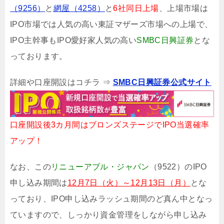
（9256）
と
網屋（4258）
と
6社同日上場
、上場市場は
IPO市場では人気の高い東証マザーズ市場への上場で、
IPO主幹事もIPO愛好家人気の高い
SMBC日興証券
とな
っております。
詳細や口座開設はコチラ ⇒
SMBC日興証券公式サイト
口座開設後3カ月間はブロンズステージでIPO当選確率
アップ！
なお、この
リニューアブル・ジャパン
（9522）のIPO
申し込み期間は
12月7日（火）～12月13日（月）
とな
っており、IPO申し込みラッシュ期間のど真ん中となっ
ていますので、しっかり資金管理をしながら申し込み