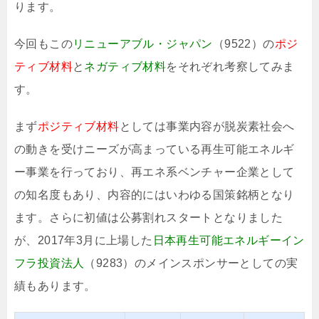
ります。
今回もこの
リニューアブル・ジャパン
（9522）の
ポジ
ティブ材料
と
ネガティブ材料
をそれぞれ考察してみま
す。
まず
ポジティブ材料
としては事業内容が脱炭素社会へ
の動きを受けニーズが高まっている再生可能エネルギ
ー事業を行っており、再エネ系ベンチャー企業として
の知名度もあり、内容的にはいわゆる国策銘柄となり
ます。さらに初値は公募割れスタートとなりました
が、2017年3月に上場した
日本再生可能エネルギーイン
フラ投資法人
（9283）のメインスポンサーとしての実
績もあります。